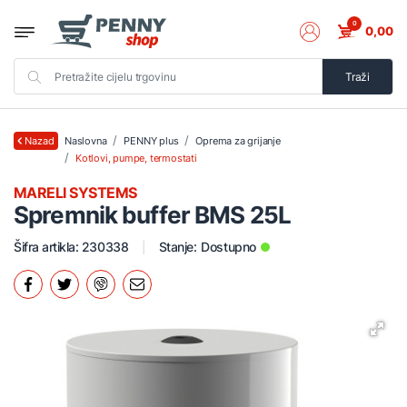
0
0,00
Traži
Naslovna
PENNY plus
Oprema za grijanje
Nazad
Kotlovi, pumpe, termostati
MARELI SYSTEMS
Spremnik buffer BMS 25L
Šifra artikla: 230338
Stanje:
Dostupno