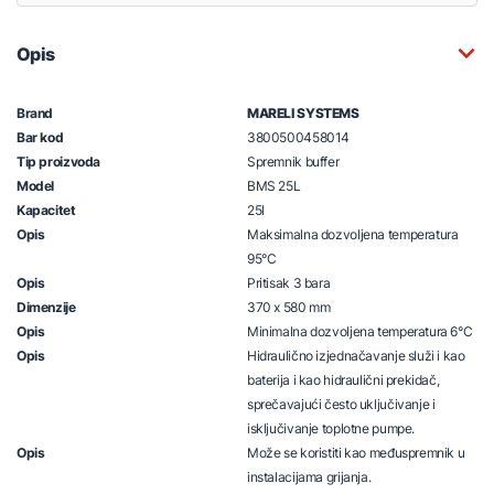
Opis
Brand
MARELI SYSTEMS
Bar kod
3800500458014
Tip proizvoda
Spremnik buffer
Model
BMS 25L
Kapacitet
25l
Opis
Maksimalna dozvoljena temperatura
95°C
Opis
Pritisak 3 bara
Dimenzije
370 x 580 mm
Opis
Minimalna dozvoljena temperatura 6°C
Opis
Hidraulično izjednačavanje služi i kao
baterija i kao hidraulični prekidač,
sprečavajući često uključivanje i
isključivanje toplotne pumpe.
Opis
Može se koristiti kao međuspremnik u
instalacijama grijanja.