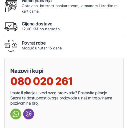
Način plaćanja
Gotovina, internet bankarstvom, virmanom i kreditnim
karticama.
Cijena dostave
12,00 KM po narudžbi
Povrat robe
Moguć unutar 15 dana
Nazovi i kupi
080 020 261
Imate li pitanje u vezi ovog proizvoda? Postavite pitanje.
Saznajte dostupnost ovoga proizvoda u našim trgovinama
pozivom na broj.