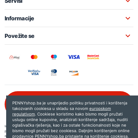
Servisi
Informacije
Povežite se
Besplatna korisnička podrška:
PENNYshop.ba je unaprijedio politiku privatnosti i korištenja
080 020 261
takozvanih cookiesa u skladu sa novom
europskom
regulativom
. Cookiese koristimo kako bismo mogli pružati
uslugu online kupovine, analizirati korištenje sadržaja, nuditi
oglašivačka rješenja, kao i za ostale funkcionalnosti koje ne
Internet trgovina PENNYshop.ba nastoji objavljivati samo provjerene i pravilne
bismo mogli pružati bez cookiesa. Daljnjim korištenjem online
podatke. Ako na našoj stranici otkrijete neistinite, odnosno neadekvatne informacije,
prodavnice PENNYshop.ba pristajete na korištenje cookiesa.
molimo vas da nam to javite na
shop@pennyplus.com
.