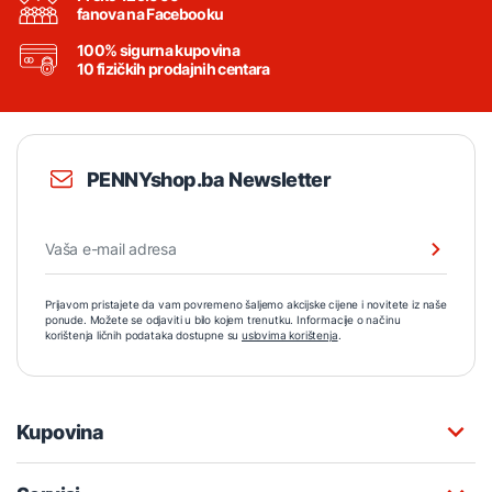
fanova na Facebooku
100% sigurna kupovina
10 fizičkih prodajnih centara
PENNYshop.ba Newsletter
Prijavom pristajete da vam povremeno šaljemo akcijske cijene i novitete iz naše
ponude. Možete se odjaviti u bilo kojem trenutku. Informacije o načinu
korištenja ličnih podataka dostupne su
uslovima korištenja
.
Kupovina