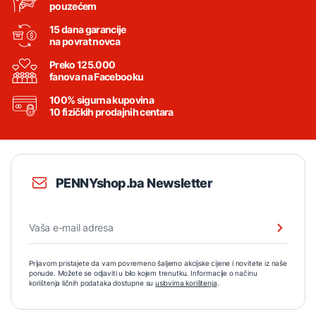
pouzećem
15 dana garancije
na povrat novca
Preko 125.000
fanova na Facebooku
100% sigurna kupovina
10 fizičkih prodajnih centara
PENNYshop.ba Newsletter
Prijavom pristajete da vam povremeno šaljemo akcijske cijene i novitete iz naše
ponude. Možete se odjaviti u bilo kojem trenutku. Informacije o načinu
korištenja ličnih podataka dostupne su
uslovima korištenja
.