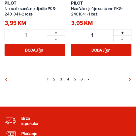
PILOT
PILOT
Naočale sunčane dječije PKS-
Naočale dječije sunčane PKS-
2401041-2 roze
2401041-1 bež
3,95 KM
3,95 KM
+
+
1
1
-
-
DODAJ
DODAJ
1
2
3
4
5
6
7
Brza
isporuka
Plaćanje