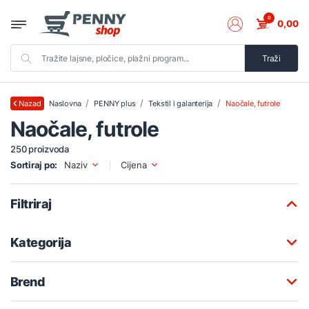
0
0,00
Traži
Naslovna
PENNY plus
Tekstil i galanterija
Naočale, futrole
Nazad
Naočale, futrole
250 proizvoda
Sortiraj po:
Naziv
Cijena
Filtriraj
Kategorija
Brend