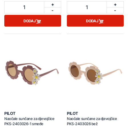
+
+
1
1
-
-
DODAJ
DODAJ
PILOT
PILOT
Naočale sunčane za djevojčice
Naočale sunčane za djevojčice
PKS-2403026-1 smeđe
PKS-2403026 bež