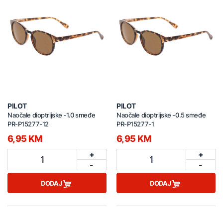
PILOT
PILOT
Naočale dioptrijske -1.0 smeđe
Naočale dioptrijske -0.5 smeđe
PR-P15277-12
PR-P15277-1
6,95 KM
6,95 KM
+
+
1
1
-
-
DODAJ
DODAJ