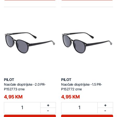
PILOT
PILOT
Naočale dioptrijske -2.0 PR-
Naočale dioptrijske -1.5 PR-
P152773 crne
P152772 crne
4,95 KM
4,95 KM
+
+
1
1
-
-