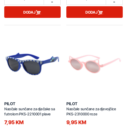
-
-
DODAJ
DODAJ
PILOT
PILOT
Naočale sunčane za dječake sa
Naočale sunčane za djevojčice
futrolom PKS-2210001 plave
PKS-2310000 roze
7,95 KM
9,95 KM