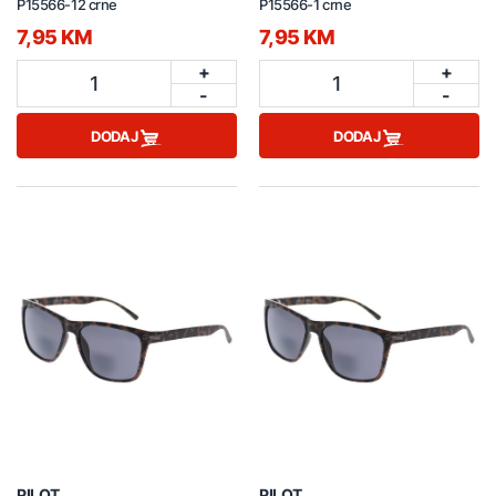
P15566-12 crne
P15566-1 crne
7,95 KM
7,95 KM
+
+
1
1
-
-
DODAJ
DODAJ
PILOT
PILOT