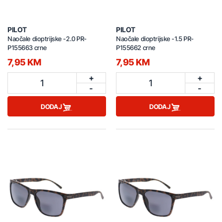
PILOT
PILOT
Naočale dioptrijske -2.0 PR-
Naočale dioptrijske -1.5 PR-
P155663 crne
P155662 crne
7,95 KM
7,95 KM
+
+
1
1
-
-
DODAJ
DODAJ