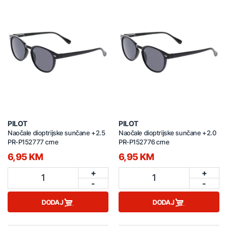
PILOT
PILOT
Naočale dioptrijske sunčane +2.5
Naočale dioptrijske sunčane +2.0
PR-P152777 crne
PR-P152776 crne
6,95 KM
6,95 KM
+
+
1
1
-
-
DODAJ
DODAJ