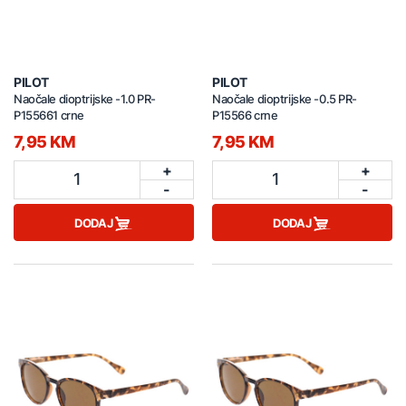
PILOT
PILOT
Naočale dioptrijske -1.0 PR-
Naočale dioptrijske -0.5 PR-
P155661 crne
P15566 crne
7,95 KM
7,95 KM
+
+
1
1
-
-
DODAJ
DODAJ