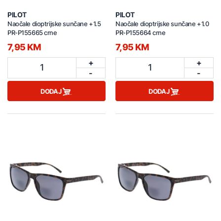
PILOT
PILOT
Naočale dioptrijske sunčane +1.5
Naočale dioptrijske sunčane +1.0
PR-P155665 crne
PR-P155664 crne
7,95 KM
7,95 KM
+
+
1
1
-
-
DODAJ
DODAJ