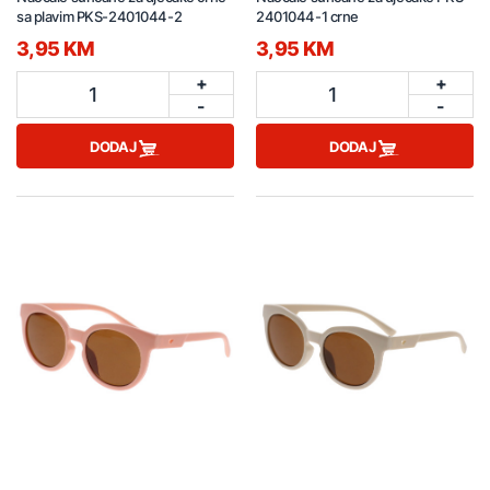
sa plavim PKS-2401044-2
2401044-1 crne
3,95 KM
3,95 KM
+
+
1
1
-
-
DODAJ
DODAJ