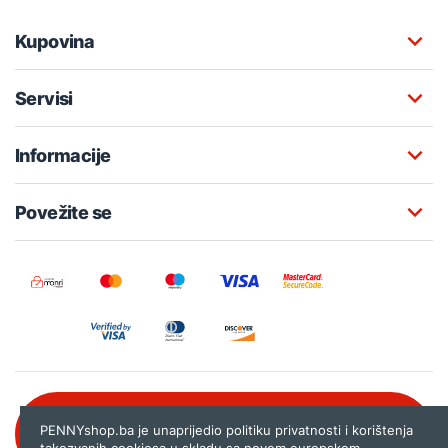
Kupovina
Servisi
Informacije
Povežite se
Besplatna korisnička podrška:
PENNYshop.ba je unaprijedio politiku privatnosti i korištenja
080 020 261