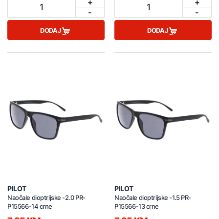
+
+
1
1
-
-
DODAJ
DODAJ
PILOT
PILOT
Naočale dioptrijske -2.0 PR-
Naočale dioptrijske -1.5 PR-
P15566-14 crne
P15566-13 crne