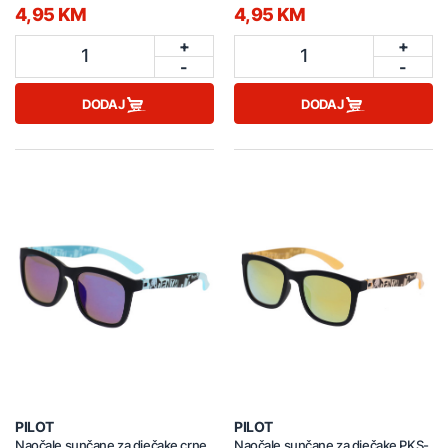
4,95 KM
4,95 KM
+
+
1
1
-
-
DODAJ
DODAJ
PILOT
PILOT
Naočale sunčane za dječake crne
Naočale sunčane za dječake PKS-