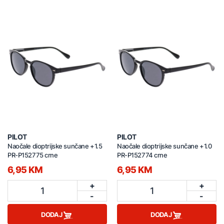
PILOT
PILOT
Naočale dioptrijske sunčane +1.5
Naočale dioptrijske sunčane +1.0
PR-P152775 crne
PR-P152774 crne
6,95 KM
6,95 KM
+
+
1
1
-
-
DODAJ
DODAJ