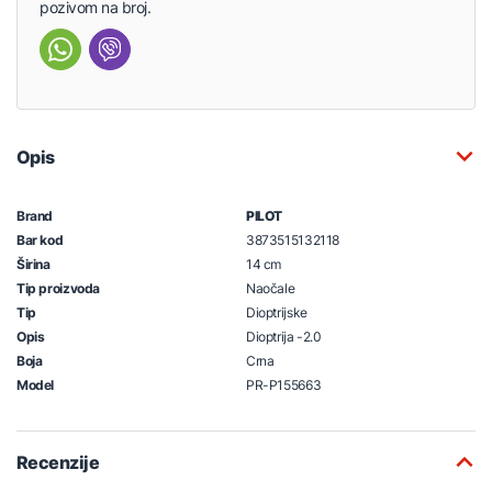
pozivom na broj.
Opis
Brand
PILOT
Bar kod
3873515132118
Širina
14 cm
Tip proizvoda
Naočale
Tip
Dioptrijske
Opis
Dioptrija -2.0
Boja
Crna
Model
PR-P155663
Recenzije