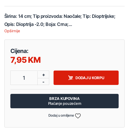
Širina: 14 cm; Tip proizvoda: Naočale; Tip: Dioptrijske;
Opis: Dioptrija -2.0; Boja: Crna;...
Opširnije
Cijena:
7,95
+
1
DODAJ U KORPU
-
BRZA KUPOVINA
Plaćanje pouzećem
Dodaj u omiljene