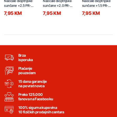
Naočale dioptrijske
Naočale dioptrijske
Naočale dioptrijske
sunčane +2.5 PR-
sunčane +2.0 PR-
sunčane +1.5 PR-
P15566-18 crne
P15566-17 crne
P15566-16 crne
7,95 KM
7,95 KM
7,95 KM
Brza
isporuka
Plaćanje
pouzećem
15 dana garancije
na povrat novca
Preko 125.000
fanova na Facebooku
100% sigurna kupovina
10 fizičkih prodajnih centara