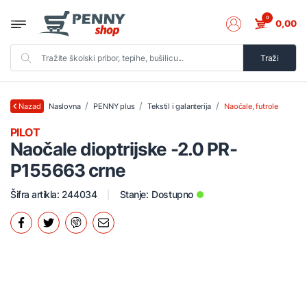
0
0,00
Traži
Naslovna
PENNY plus
Tekstil i galanterija
Naočale, futrole
Nazad
PILOT
Naočale dioptrijske -2.0 PR-
P155663 crne
Šifra artikla: 244034
Stanje:
Dostupno