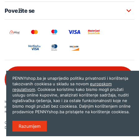
Povežite se
Besplatna korisnička podrška:
PENNYshop.ba je unaprijedio politiku privatnosti i korištenja
080 020 261
takozvanih cookiesa u skladu sa novom
europskom
regulativom
. Cookiese koristimo kako bismo mogli pružati
uslugu online kupovine, analizirati korištenje sadržaja, nuditi
oglašivačka rješenja, kao i za ostale funkcionalnosti koje ne
Internet trgovina PENNYshop.ba nastoji objavljivati samo provjerene i pravilne
bismo mogli pružati bez cookiesa. Daljnjim korištenjem online
podatke. Ako na našoj stranici otkrijete neistinite, odnosno neadekvatne informacije,
prodavnice PENNYshop.ba pristajete na korištenje cookiesa.
molimo vas da nam to javite na
shop@pennyplus.com
.
Copyright © 2026.
Penny plus d.o.o. Sarajevo
.
Razumijem
Dizajn i programiranje:
Lampa.ba