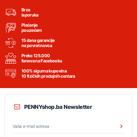
Brza
isporuka
Plaćanje
pouzećem
15 dana garancije
na povrat novca
Preko 125.000
fanova na Facebooku
100% sigurna kupovina
10 fizičkih prodajnih centara
PENNYshop.ba Newsletter