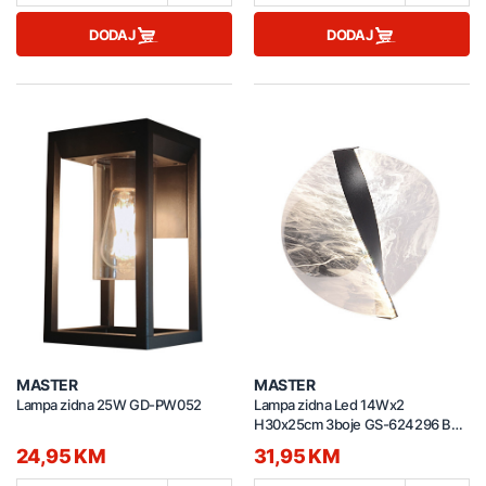
DODAJ
DODAJ
MASTER
MASTER
Lampa zidna 25W GD-PW052
Lampa zidna Led 14Wx2
H30x25cm 3boje GS-624296 BK
crna
24,95 KM
31,95 KM