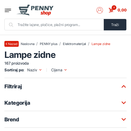
0
0,00
Traži
Naslovna
PENNY plus
Elektromaterijal
Lampe zidne
Nazad
Lampe zidne
167 proizvoda
Sortiraj po:
Naziv
Cijena
Filtriraj
Kategorija
Brend