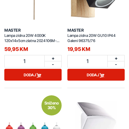
MASTER
MASTER
Lampa zidna 20W 4000K
Lampa zidna 20W GU10 IP44
120x14x5cm zlatna 2024106M-
Galeni 96375/76
GD
59,95 KM
19,95 KM
+
+
1
1
-
-
DODAJ
DODAJ
Sniženo
30%