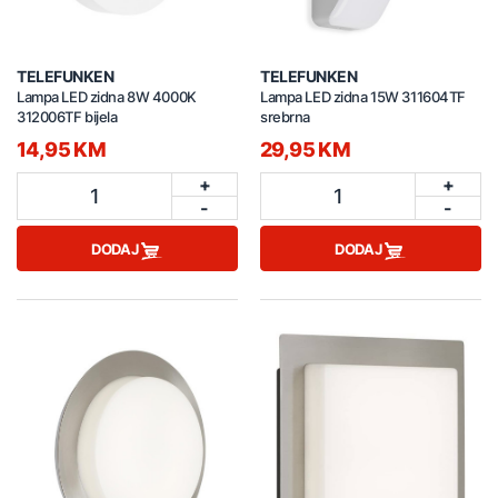
TELEFUNKEN
TELEFUNKEN
Lampa LED zidna 8W 4000K
Lampa LED zidna 15W 311604TF
312006TF bijela
srebrna
14,95 KM
29,95 KM
+
+
1
1
-
-
DODAJ
DODAJ