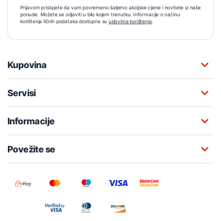
Prijavom pristajete da vam povremeno šaljemo akcijske cijene i novitete iz naše
ponude. Možete se odjaviti u bilo kojem trenutku. Informacije o načinu
korištenja ličnih podataka dostupne su
uslovima korištenja
.
Kupovina
Servisi
Informacije
Povežite se