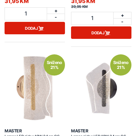
31,95 KM
31,95 KM
39,95 KM
+
1
+
-
1
-
DODAJ
DODAJ
Sniženo
Sniženo
21%
21%
MASTER
MASTER