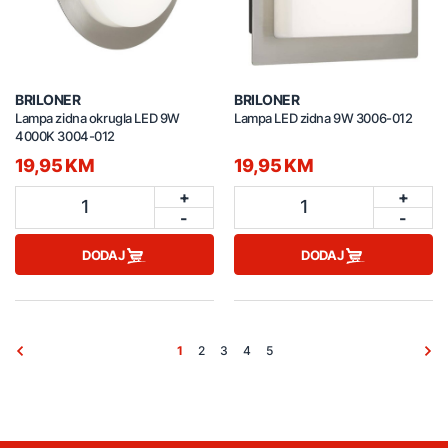
BRILONER
BRILONER
Lampa zidna okrugla LED 9W
Lampa LED zidna 9W 3006-012
4000K 3004-012
19,95 KM
19,95 KM
+
+
1
1
-
-
DODAJ
DODAJ
1
2
3
4
5