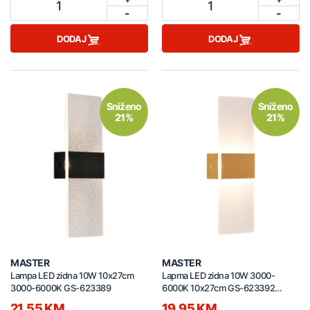
1
1
-
-
DODAJ
DODAJ
Sniženo
Sniženo
21%
21%
MASTER
MASTER
Lampa LED zidna 10W 10x27cm
Lapma LED zidna 10W 3000-
3000-6000K GS-623389
6000K 10x27cm GS-623392
zlatna
21,55 KM
19,95 KM