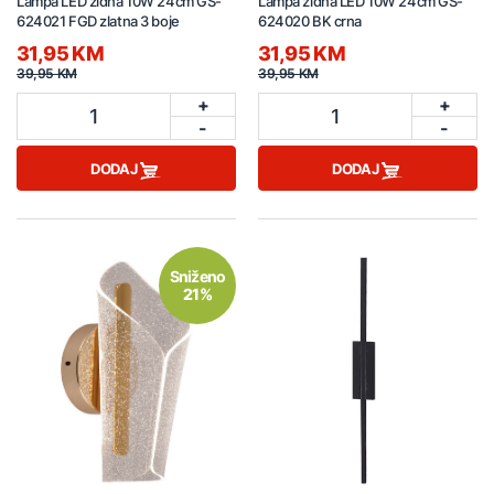
Lampa LED zidna 10W 24cm GS-
Lampa zidna LED 10W 24cm GS-
624021 FGD zlatna 3 boje
624020 BK crna
31,95 KM
31,95 KM
39,95 KM
39,95 KM
+
+
1
1
-
-
DODAJ
DODAJ
Sniženo
21%