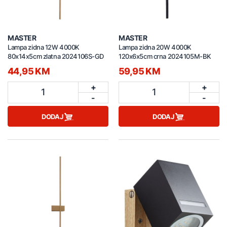
MASTER
MASTER
Lampa zidna 12W 4000K
Lampa zidna 20W 4000K
80x14x5cm zlatna 2024106S-GD
120x6x5cm crna 2024105M-BK
44,95 KM
59,95 KM
+
+
1
1
-
-
DODAJ
DODAJ