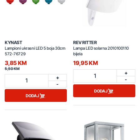
KYNAST
REV RITTER
Lampioni ukrasni LED 5 boja 30cm
Lampa LED solarna 2010100110
572-76729
bijela
3,85 KM
19,95 KM
5,50 KM
+
1
+
-
1
-
DODAJ
DODAJ