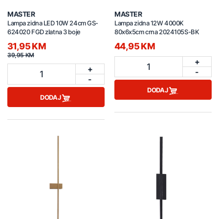
MASTER
MASTER
Lampa zidna LED 10W 24cm GS-
Lampa zidna 12W 4000K
624020 FGD zlatna 3 boje
80x6x5cm crna 2024105S-BK
31,95 KM
44,95 KM
39,95 KM
+
1
+
-
1
-
DODAJ
DODAJ