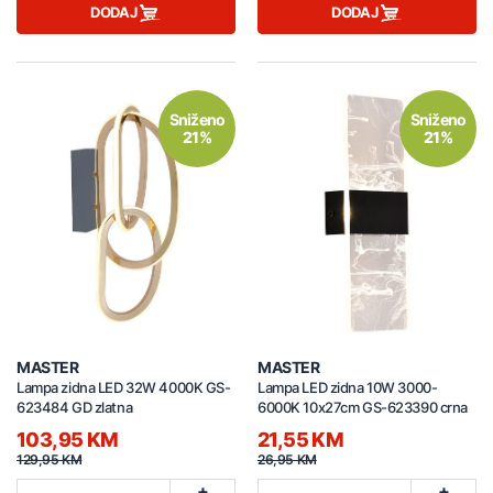
DODAJ
DODAJ
Sniženo
Sniženo
21%
21%
MASTER
MASTER
Lampa zidna LED 32W 4000K GS-
Lampa LED zidna 10W 3000-
623484 GD zlatna
6000K 10x27cm GS-623390 crna
103,95 KM
21,55 KM
129,95 KM
26,95 KM
+
+