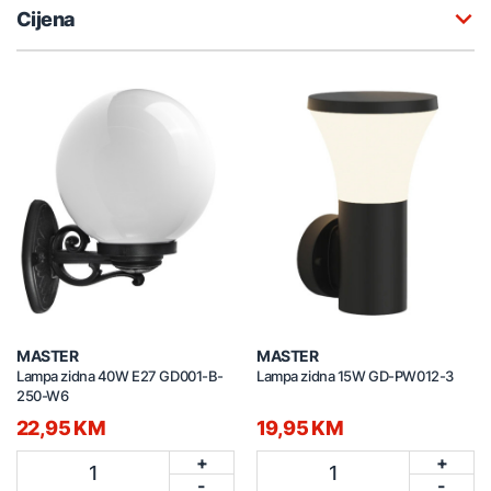
Cijena
MASTER
MASTER
Lampa zidna 40W E27 GD001-B-
Lampa zidna 15W GD-PW012-3
250-W6
22,95 KM
19,95 KM
+
+
1
1
-
-