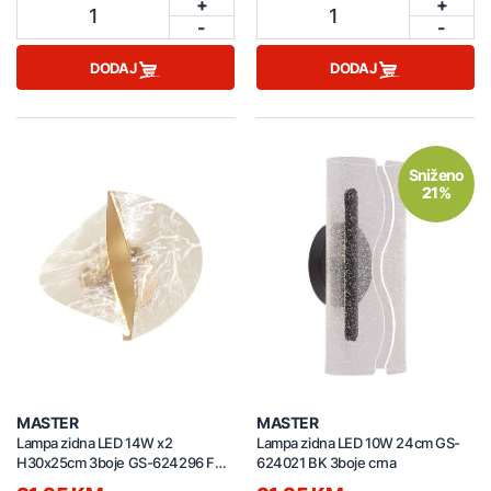
+
+
1
1
-
-
DODAJ
DODAJ
Sniženo
21%
MASTER
MASTER
Lampa zidna LED 14W x2
Lampa zidna LED 10W 24cm GS-
H30x25cm 3boje GS-624296 FGD
624021 BK 3boje crna
zlatna