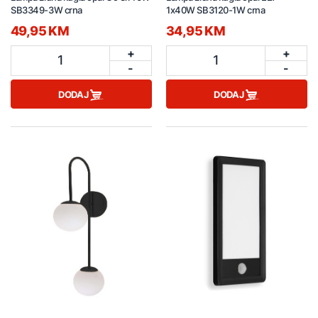
SB3349-3W crna
1x40W SB3120-1W crna
49,95 KM
34,95 KM
+
+
1
1
-
-
DODAJ
DODAJ