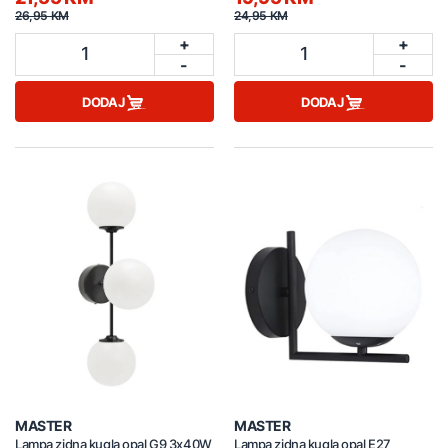
26,95 KM
24,95 KM
+
+
1
1
-
-
DODAJ
DODAJ
MASTER
MASTER
Lampa zidna kugla opal G9 3x40W
Lampa zidna kugla opal E27