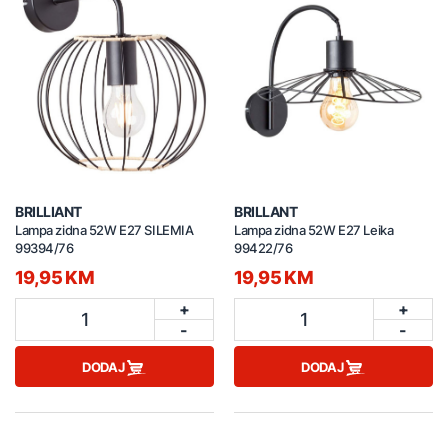
BRILLIANT
BRILLANT
Lampa zidna 52W E27 SILEMIA
Lampa zidna 52W E27 Leika
99394/76
99422/76
19,95 KM
19,95 KM
+
+
1
1
-
-
DODAJ
DODAJ