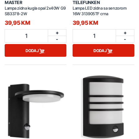
MASTER
TELEFUNKEN
Lampa zidna kugla opal 2x40W G9
Lampa LED zidna sa senzorom
SB3378-2W
16W 313905TF crna
39,95 KM
39,95 KM
+
+
1
1
-
-
DODAJ
DODAJ