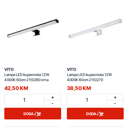
VITO
VITO
Lampa LED kupaonska 12W
Lampa LED kupaonska 12W
4000K 60cm 2110280 crna
4000K 60cm 2110270
42,50 KM
38,50 KM
+
+
1
1
-
-
DODAJ
DODAJ