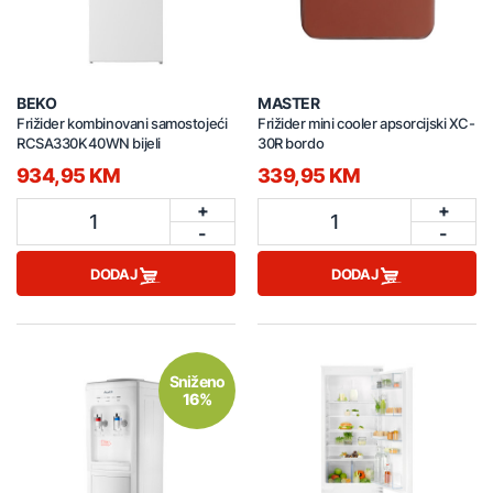
BEKO
MASTER
Frižider kombinovani samostojeći
Frižider mini cooler apsorcijski XC-
RCSA330K40WN bijeli
30R bordo
934,95 KM
339,95 KM
+
+
1
1
-
-
DODAJ
DODAJ
Sniženo
16%