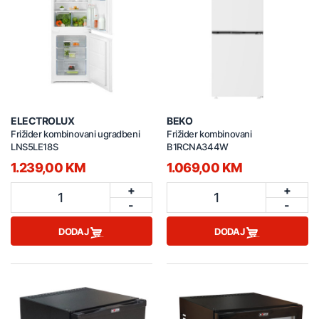
ELECTROLUX
BEKO
Frižider kombinovani ugradbeni
Frižider kombinovani
LNS5LE18S
B1RCNA344W
1.239,00 KM
1.069,00 KM
+
+
1
1
-
-
DODAJ
DODAJ