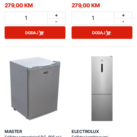
279,00 KM
279,00 KM
+
+
1
1
-
-
DODAJ
DODAJ
MASTER
ELECTROLUX