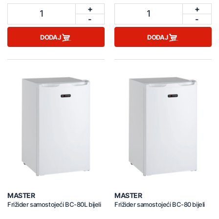
+
+
1
1
-
-
DODAJ
DODAJ
MASTER
MASTER
Frižider samostojeći BC-80L bijeli
Frižider samostojeći BC-80 bijeli