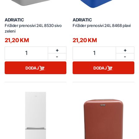
ADRIATIC
ADRIATIC
Frižider prenosivi 24L 8530 sivo
Frižider prenosivi 24L 8468 plavi
zeleni
21,20 KM
21,20 KM
+
+
1
1
-
-
DODAJ
DODAJ