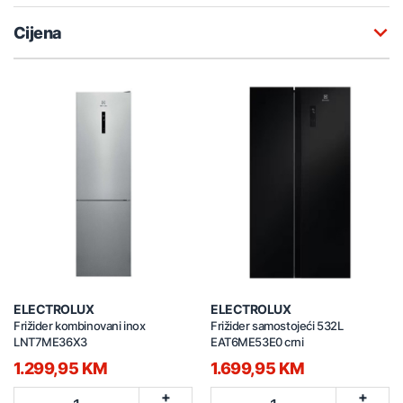
Cijena
ELECTROLUX
ELECTROLUX
Frižider kombinovani inox
Frižider samostojeći 532L
LNT7ME36X3
EAT6ME53E0 crni
1.299,95 KM
1.699,95 KM
+
+