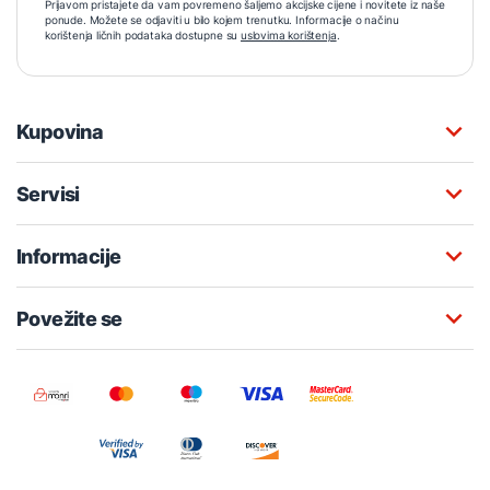
Prijavom pristajete da vam povremeno šaljemo akcijske cijene i novitete iz naše
ponude. Možete se odjaviti u bilo kojem trenutku. Informacije o načinu
korištenja ličnih podataka dostupne su
uslovima korištenja
.
Kupovina
Servisi
Informacije
Povežite se