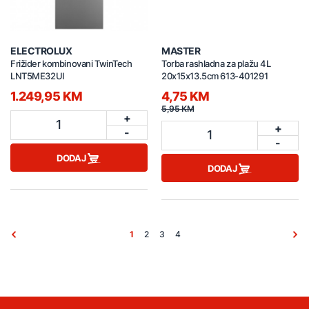
ELECTROLUX
MASTER
Frižider kombinovani TwinTech
Torba rashladna za plažu 4L
LNT5ME32UI
20x15x13.5cm 613-401291
1.249,95 KM
4,75 KM
5,95 KM
+
1
+
-
1
-
DODAJ
DODAJ
1
2
3
4