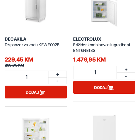
DECAKILA
ELECTROLUX
Dispanzer za vodu KEWF002B
Frižider kombinovani ugradbeni
ENT6NE18S
229,45 KM
1.479,95 KM
269,95 KM
+
1
+
-
1
-
DODAJ
DODAJ