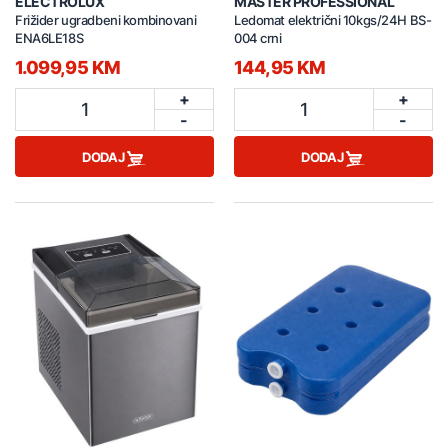
ELECTROLUX
MASTER PROFESSIONAL
Frižider ugradbeni kombinovani
Ledomat električni 10kgs/24H BS-
ENA6LE18S
004 crni
1.099,95 KM
144,95 KM
+
+
1
1
-
-
DODAJ
DODAJ