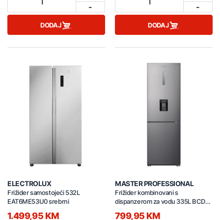
1
1
-
-
DODAJ
DODAJ
ELECTROLUX
MASTER PROFESSIONAL
Frižider samostojeći 532L
Frižider kombinovani s
EAT6ME53U0 srebrni
dispanzerom za vodu 335L BCD-
335WEPJ sivi
1.499,95 KM
799,95 KM