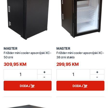
MASTER
MASTER
Frižider mini cooler apsorcijski XC-
Frižider mini cooler apsorcijski XC-
50 crni
38 crni staklo
309,95 KM
299,95 KM
+
+
1
1
-
-
DODAJ
DODAJ