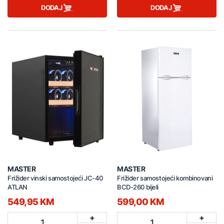
DODAJ
DODAJ
MASTER
MASTER
Frižider vinski samostojeći JC-40
Frižider samostojeći kombinovani
ATLAN
BCD-260 bijeli
549,95 KM
599,00 KM
+
+
1
1