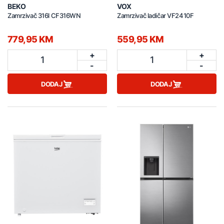
BEKO
VOX
Zamrzivač 316l CF316WN
Zamrzivač ladičar VF2410F
779,95 KM
559,95 KM
+
+
1
1
-
-
DODAJ
DODAJ