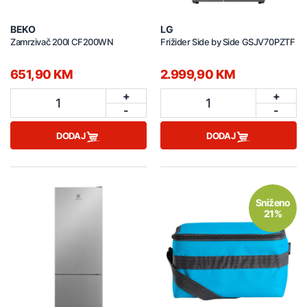
BEKO
LG
Zamrzivač 200l CF200WN
Frižider Side by Side GSJV70PZTF
651,90 KM
2.999,90 KM
+
+
1
1
-
-
DODAJ
DODAJ
Sniženo
21%