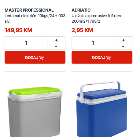
MASTER PROFESSIONAL
ADRIATIC
Ledomat električni 10kgs/24H 003
Uložak za prenosive frižidere
sivi
200ml 2/1 798/2
149,95 KM
2,95 KM
+
+
1
1
-
-
DODAJ
DODAJ