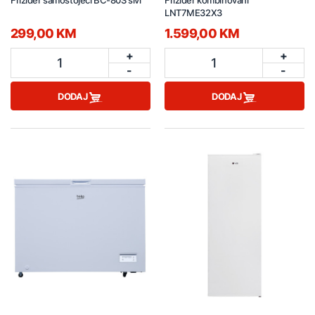
Frižider samostojeći BC-80S sivi
Frižider kombinovani
LNT7ME32X3
299,00 KM
1.599,00 KM
+
+
1
1
-
-
DODAJ
DODAJ