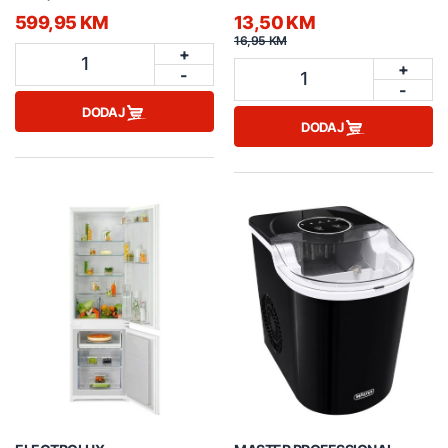
599,95 KM
13,50 KM
16,95 KM
+
1
+
-
1
-
DODAJ
DODAJ