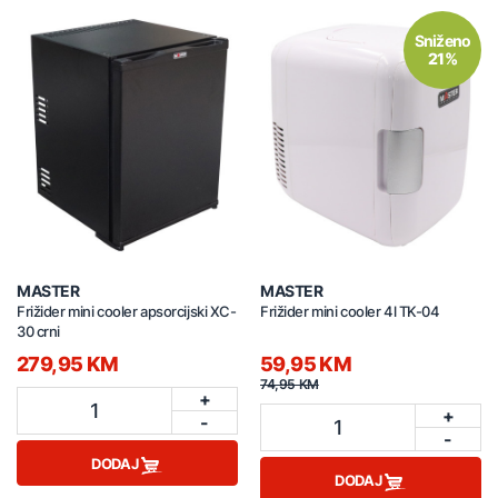
Sniženo
21%
MASTER
MASTER
Frižider mini cooler apsorcijski XC-
Frižider mini cooler 4l TK-04
30 crni
279,95 KM
59,95 KM
74,95 KM
+
1
+
-
1
-
DODAJ
DODAJ