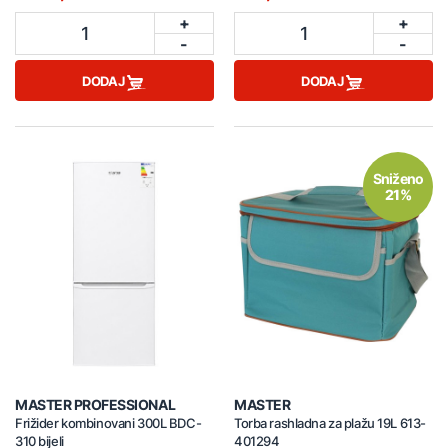
+
+
1
1
-
-
DODAJ
DODAJ
Sniženo
21%
MASTER PROFESSIONAL
MASTER
Frižider kombinovani 300L BDC-
Torba rashladna za plažu 19L 613-
310 bijeli
401294