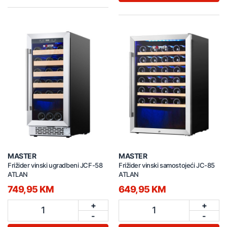
MASTER
MASTER
Frižider vinski ugradbeni JCF-58
Frižider vinski samostojeći JC-85
ATLAN
ATLAN
749,95 KM
649,95 KM
+
+
1
1
-
-