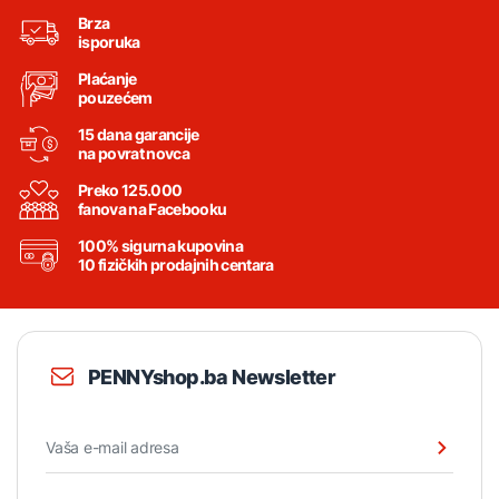
Brza
isporuka
Plaćanje
pouzećem
15 dana garancije
na povrat novca
Preko 125.000
fanova na Facebooku
100% sigurna kupovina
10 fizičkih prodajnih centara
PENNYshop.ba Newsletter