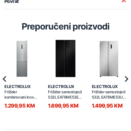
Povrat
Preporučeni proizvodi
Previous
Nex
ELECTROLUX
ELECTROLUX
ELECTROLUX
Frižider
Frižider samostojeći
Frižider samostojeći
kombinovani inox
532L EAT6ME53E0
532L EAT6ME53U0
LNT7ME36X3
crni
srebrni
1.299,95 KM
1.699,95 KM
1.499,95 KM