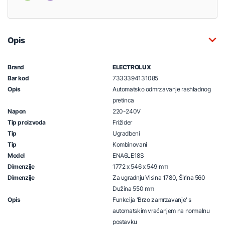
Opis
Brand
ELECTROLUX
Bar kod
7333394131085
Opis
Automatsko odmrzavanje rashladnog
pretinca
Napon
220-240V
Tip proizvoda
Frižider
Tip
Ugradbeni
Tip
Kombinovani
Model
ENA6LE18S
Dimenzije
1772 x 546 x 549 mm
Dimenzije
Za ugradnju Visina 1780, Širina 560
Dužina 550 mm
Opis
Funkcija 'Brzo zamrzavanje' s
automatskim vraćanjem na normalnu
postavku