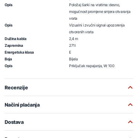
Opis
Položaj šarki na vratima: desno,
mogućnost promjene smjera otvaranja
vrata
Opis
Vizualni i zvučni signal upozorenja
otvorenih vrata
Dužina kabla
2,4 m
Zapremina
271l
Energetska klasa
E
Boja
Bijela
Opis
Priključak napajanja, W: 100
Recenzije
Načini plaćanja
Dostava