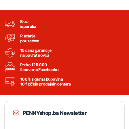
Brza
isporuka
Plaćanje
pouzećem
15 dana garancije
na povrat novca
Preko 125.000
fanova na Facebooku
100% sigurna kupovina
10 fizičkih prodajnih centara
PENNYshop.ba Newsletter