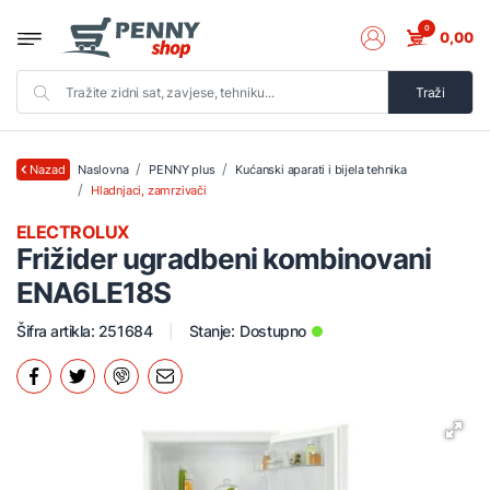
0
0,00
Traži
Naslovna
PENNY plus
Kućanski aparati i bijela tehnika
Nazad
Hladnjaci, zamrzivači
ELECTROLUX
Frižider ugradbeni kombinovani
ENA6LE18S
Šifra artikla: 251684
Stanje:
Dostupno