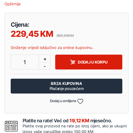
Opširnije
Cijena:
229,45
269,95
Sniženje vrijedi isključivo za online kupovinu.
+
1
DODAJ U KORPU
-
BRZA KUPOVINA
Plaćanje pouzećem
Dodaj u omiljene
Platite na rate! Već od
19,12 KM
mjesečno.
Platite ovaj proizvod na rate po istoj cijeni, ako je ukupni
iznos vaše narudžbe preko 100,00 KM.