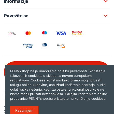
Informacije
Povežite se
Besplatna korisnička podrška:
PENNYshop.ba je unaprijedio politiku privatnosti i korištenja
080 020 261
takozvanih cookiesa u skladu sa novom
europskom
regulativom
. Cookiese koristimo kako bismo mogli pružati
uslugu online kupovine, analizirati korištenje sadržaja, nuditi
oglašivačka rješenja, kao i za ostale funkcionalnosti koje ne
Internet trgovina PENNYshop.ba nastoji objavljivati samo provjerene i pravilne
bismo mogli pružati bez cookiesa. Daljnjim korištenjem online
podatke. Ako na našoj stranici otkrijete neistinite, odnosno neadekvatne informacije,
prodavnice PENNYshop.ba pristajete na korištenje cookiesa.
molimo vas da nam to javite na
shop@pennyplus.com
.
Copyright © 2026.
Penny plus d.o.o. Sarajevo
.
Razumijem
Dizajn i programiranje:
Lampa.ba