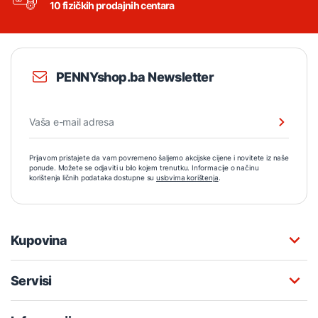
10 fizičkih prodajnih centara
PENNYshop.ba Newsletter
Prijavom pristajete da vam povremeno šaljemo akcijske cijene i novitete iz naše
ponude. Možete se odjaviti u bilo kojem trenutku. Informacije o načinu
korištenja ličnih podataka dostupne su
uslovima korištenja
.
Kupovina
Servisi