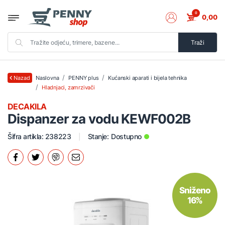
0
0,00
Traži
Naslovna
PENNY plus
Kućanski aparati i bijela tehnika
Nazad
Hladnjaci, zamrzivači
DECAKILA
Dispanzer za vodu KEWF002B
Šifra artikla: 238223
Stanje:
Dostupno
Sniženo
16%