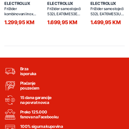
Previous
Nex
ELECTROLUX
ELECTROLUX
ELECTROLUX
Frižider
Frižider samostojeći
Frižider samostojeći
kombinovani inox
532L EAT6ME53E0
532L EAT6ME53U0
LNT7ME36X3
crni
srebrni
1.299,95 KM
1.699,95 KM
1.499,95 KM
Brza
isporuka
Plaćanje
pouzećem
15 dana garancije
na povrat novca
Preko 125.000
fanova na Facebooku
100% sigurna kupovina