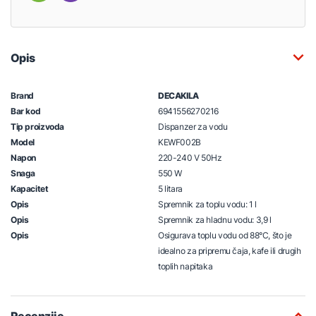
Opis
Brand
DECAKILA
Bar kod
6941556270216
Tip proizvoda
Dispanzer za vodu
Model
KEWF002B
Napon
220-240 V 50Hz
Snaga
550 W
Kapacitet
5 litara
Opis
Spremnik za toplu vodu: 1 l
Opis
Spremnik za hladnu vodu: 3,9 l
Opis
Osigurava toplu vodu od 88°C, što je
idealno za pripremu čaja, kafe ili drugih
toplih napitaka
Recenzije