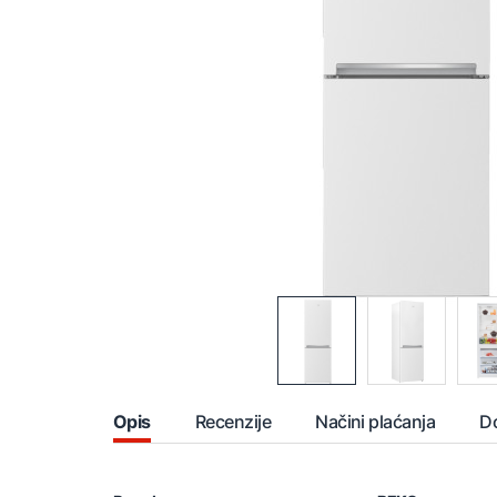
Opis
Recenzije
Načini plaćanja
D