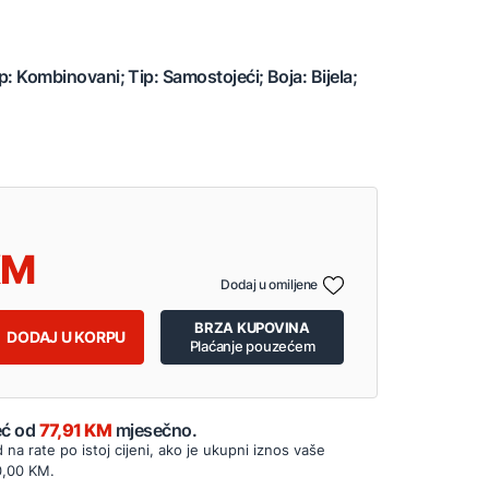
ip: Kombinovani; Tip: Samostojeći; Boja: Bijela;
Dodaj u omiljene
BRZA KUPOVINA
DODAJ U KORPU
Plaćanje pouzećem
Već od
77,91 KM
mjesečno.
d na rate po istoj cijeni, ako je ukupni iznos vaše
0,00 KM.