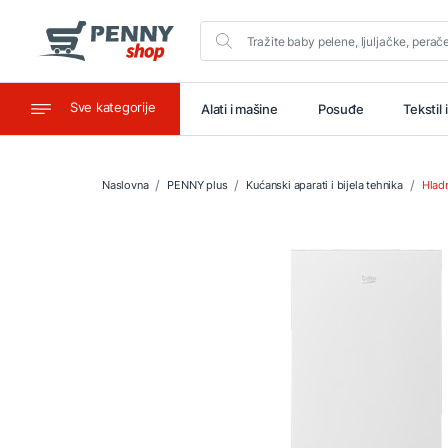
Sve kategorije
aštitu
Ugostiteljstvo
Alati i mašine
Posuđe
Tekstil 
Naslovna
PENNY plus
Kućanski aparati i bijela tehnika
Hladn