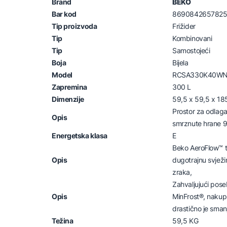
Brand
BEKO
Bar kod
869084265782
Tip proizvoda
Frižider
Tip
Kombinovani
Tip
Samostojeći
Boja
Bijela
Model
RCSA330K40W
Zapremina
300 L
Dimenzije
59,5 x 59,5 x 18
Prostor za odlaga
Opis
smrznute hrane 9
Energetska klasa
E
Beko AeroFlow™ t
Opis
dugotrajnu svježi
zraka,
Zahvaljujući pos
Opis
MinFrost®, nakupl
drastično je sman
Težina
59,5 KG