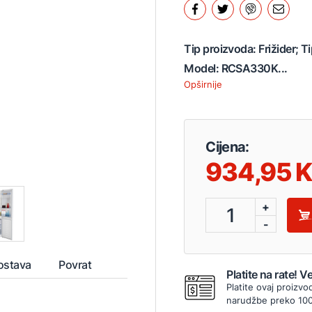
Tip proizvoda: Frižider; T
Model: RCSA330K...
Opširnije
Cijena:
934,95
+
1
-
ostava
Povrat
Platite na rate! 
Platite ovaj proizvo
narudžbe preko 10