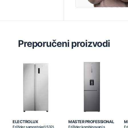
Preporučeni proizvodi
ELECTROLUX
MASTER PROFESSIONAL
M
Frižider samostojeći 532L
Frižider kombinovani s
Fr