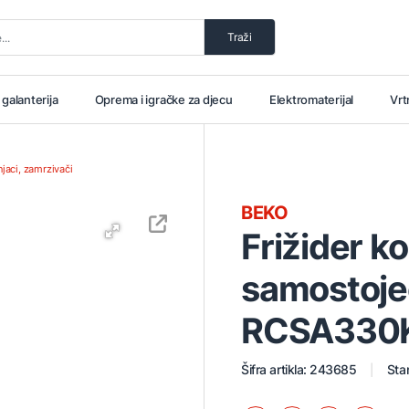
Traži
i galanterija
Oprema i igračke za djecu
Elektromaterijal
Vrt
jaci, zamrzivači
BEKO
Frižider k
samostoje
RCSA330K
Šifra artikla: 243685
Stan