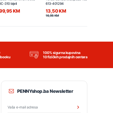
C-310 bijeli
613-401294
kombinovan
99,95 KM
13,50 KM
1.099,9
16,95 KM
0
100% sigurna kupovina
ebooku
10 fizičkih prodajnih centara
PENNYshop.ba Newsletter