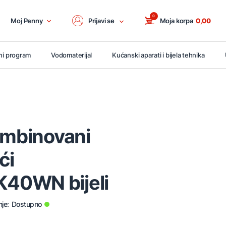
0
Moj Penny
Prijavi se
Moja korpa
0,00
ni program
Vodomaterijal
Kućanski aparati i bijela tehnika
ombinovani
ći
40WN bijeli
je:
Dostupno