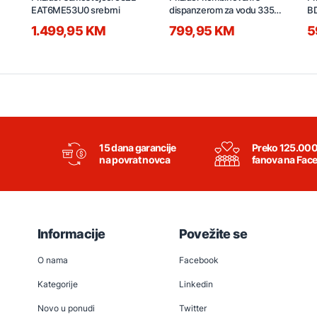
EAT6ME53U0 srebrni
dispanzerom za vodu 335L
BD
BCD-335WEPJ sivi
1.499,95 KM
799,95 KM
5
15 dana garancije
Preko 125.00
na povrat novca
fanova na Fac
Informacije
Povežite se
O nama
Facebook
Kategorije
Linkedin
Novo u ponudi
Twitter