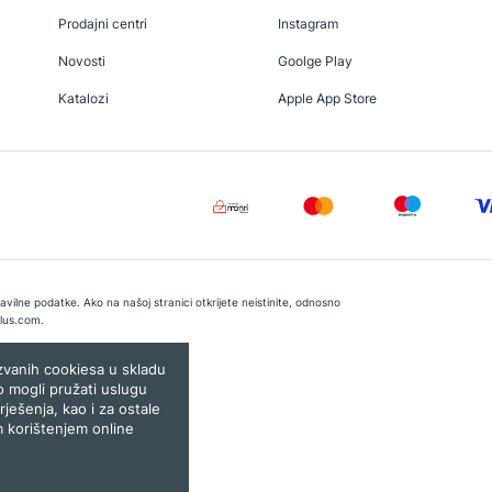
Prodajni centri
Instagram
Novosti
Goolge Play
Katalozi
Apple App Store
vilne podatke. Ako na našoj stranici otkrijete neistinite, odnosno
lus.com
.
e:
Lampa.ba
ozvanih cookiesa u skladu
o mogli pružati uslugu
rješenja, kao i za ostale
m korištenjem online