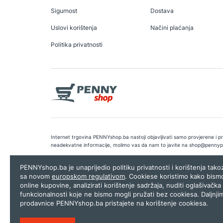
Sigurnost
Dostava
Uslovi korištenja
Načini plaćanja
Politika privatnosti
Internet trgovina PENNYshop.ba nastoji objavljivati samo provjerene i pra
neadekvatne informacije, molimo vas da nam to javite na
shop@pennyp
Copyright © 2026.
Penny plus d.o.o. Sarajevo
.
Dizajn i programiranj
PENNYshop.ba je unaprijedio politiku privatnosti i korištenja tak
sa novom
europskom regulativom
. Cookiese koristimo kako bism
online kupovine, analizirati korištenje sadržaja, nuditi oglašivačka 
funkcionalnosti koje ne bismo mogli pružati bez cookiesa. Daljnji
prodavnice PENNYshop.ba pristajete na korištenje cookiesa.