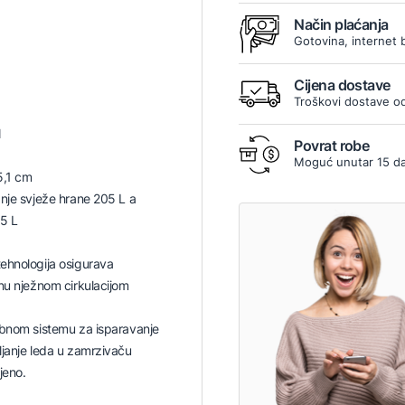
Način plaćanja
5
Gotovina, internet 
Cijena dostave
Troškovi dostave od
N
Povrat robe
Moguć unutar 15 d
5,1 cm
nje svježe hrane 205 L a
5 L
ehnologija osigurava
nu nježnom cirkulacijom
ebnom sistemu za isparavanje
janje leda u zamrzivaču
jeno.