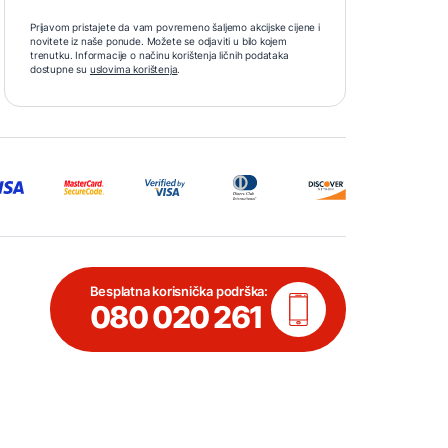
Prijavom pristajete da vam povremeno šaljemo akcijske cijene i
novitete iz naše ponude. Možete se odjaviti u bilo kojem
trenutku. Informacije o načinu korištenja ličnih podataka
dostupne su
uslovima korištenja
.
Besplatna korisnička podrška:
080 020 261