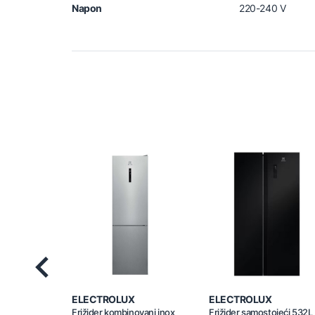
Napon
220-240 V
Previous
ELECTROLUX
ELECTROLUX
Frižider kombinovani inox
Frižider samostojeći 532L