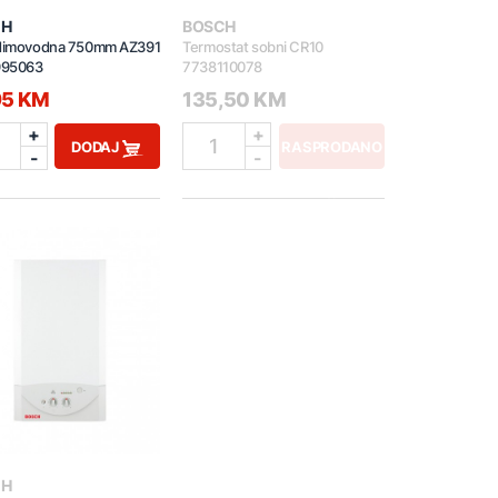
CH
BOSCH
 dimovodna 750mm AZ391
Termostat sobni CR10
995063
7738110078
95 KM
135,50 KM
+
+
1
DODAJ
RASPRODANO
-
-
CH