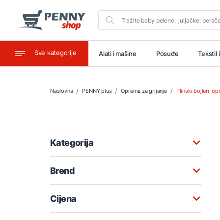
Sve kategorije
aštitu
Ugostiteljstvo
Alati i mašine
Posuđe
Tekstil 
Naslovna
PENNY plus
Oprema za grijanje
Plinski bojleri, o
Kategorija
Brend
Cijena