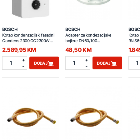
BOSCH
BOSCH
BOS
Kotao kondenzacijski fasadni
Adapter za kondezacijske
Kotao
Condens 2300 GC2300W
bojlere DN60/100
RN S6
7736901295
201100004152
2.589,95 KM
48,50 KM
1.8
+
+
1
1
1
DODAJ
DODAJ
-
-