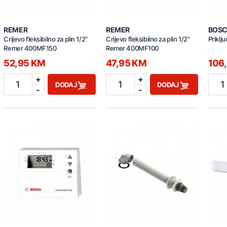
REMER
REMER
BOS
Crijevo fleksibilno za plin 1/2"
Crijevo fleksibilno za plin 1/2"
Priklj
Remer 400MF150
Remer 400MF100
52,95 KM
47,95 KM
106
+
+
1
1
1
DODAJ
DODAJ
-
-