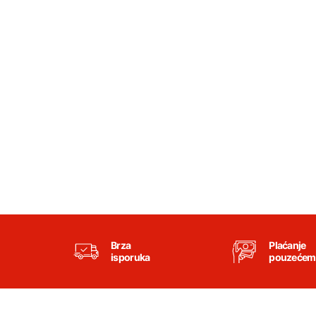
Brza
Plaćanje
isporuka
pouzećem