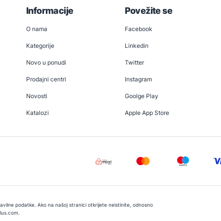
Informacije
Povežite se
O nama
Facebook
Kategorije
Linkedin
Novo u ponudi
Twitter
Prodajni centri
Instagram
Novosti
Goolge Play
Katalozi
Apple App Store
vilne podatke. Ako na našoj stranici otkrijete neistinite, odnosno
lus.com
.