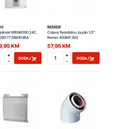
CH
REMER
 plinski WBN6000 24C
Crijevo fleksibilno za plin 1/2"
000 7736900364
Remer 400MF200
49,95 KM
57,95 KM
+
+
1
DODAJ
DODAJ
-
-