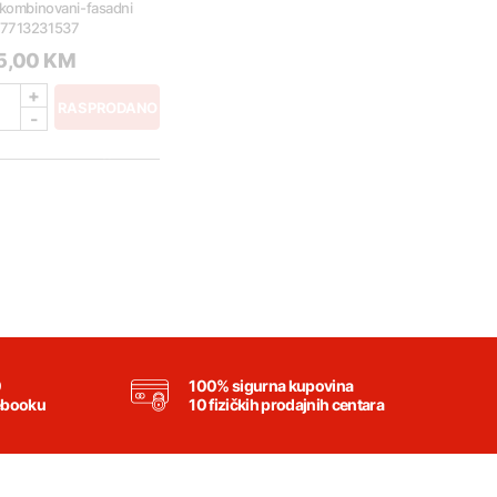
 kombinovani-fasadni
7713231537
25,00 KM
+
RASPRODANO
-
0
100% sigurna kupovina
ebooku
10 fizičkih prodajnih centara