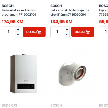
BOSCH
BOSCH
BOS
Termostat sa sedmičnim
Set za plinski bojler koljeno i
Cijev
programom 7719002104
cijev 810mm 7716050064
7736
174,95 KM
134,95 KM
59,
+
+
1
1
1
DODAJ
DODAJ
-
-
BUDERUS
BOSCH
BOS