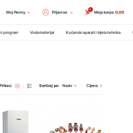
0
Moj Penny
Prijavi se
Moja korpa
0,00
ni program
Vodomaterijal
Kućanski aparati i bijela tehnika
Prikaz:
Sortiraj po:
Naziv
Cijena