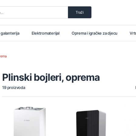
Traži
i galanterija
Elektromaterijal
Oprema i igračke za djecu
Vrt
prema
Plinski bojleri, oprema
19 proizvoda