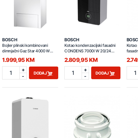
BOSCH
BOSCH
BOS
Bojler plinski kombinovani
Kotao kondenzacijski fasadni
Kotao 
dimnjačni Gaz Star 4000 W
CONDENS 7000I W 20/24
fasad
7736901697
7736901331
ZWB 2
1.999,95 KM
2.809,95 KM
2.7
+
+
1
1
1
DODAJ
DODAJ
-
-