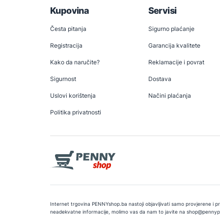
Kupovina
Servisi
Česta pitanja
Sigurno plaćanje
Registracija
Garancija kvalitete
Kako da naručite?
Reklamacije i povrat
Sigurnost
Dostava
Uslovi korištenja
Načini plaćanja
Politika privatnosti
Internet trgovina PENNYshop.ba nastoji objavljivati samo provjerene i pra
neadekvatne informacije, molimo vas da nam to javite na
shop@pennyp