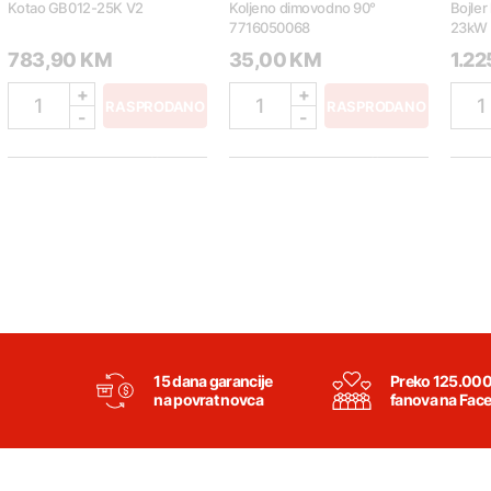
Kotao GB012-25K V2
Koljeno dimovodno 90°
Bojler
7716050068
23kW 
783,90 KM
35,00 KM
1.2
+
+
1
1
1
RASPRODANO
RASPRODANO
-
-
15 dana garancije
Preko 125.00
na povrat novca
fanova na Fac