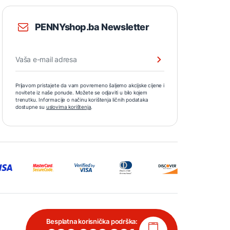
PENNYshop.ba Newsletter
Prijavom pristajete da vam povremeno šaljemo akcijske cijene i
novitete iz naše ponude. Možete se odjaviti u bilo kojem
trenutku. Informacije o načinu korištenja ličnih podataka
dostupne su
uslovima korištenja
.
Besplatna korisnička podrška: