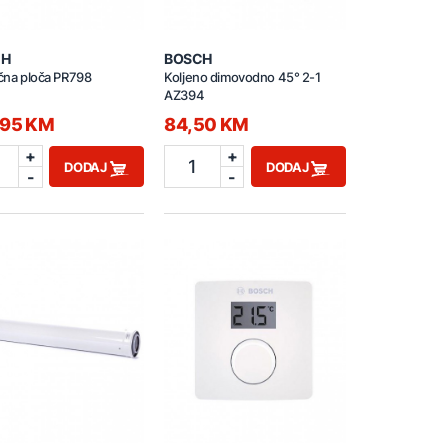
CH
BOSCH
učna ploča PR798
Koljeno dimovodno 45° 2-1
AZ394
,95 KM
84,50 KM
+
+
1
DODAJ
DODAJ
-
-