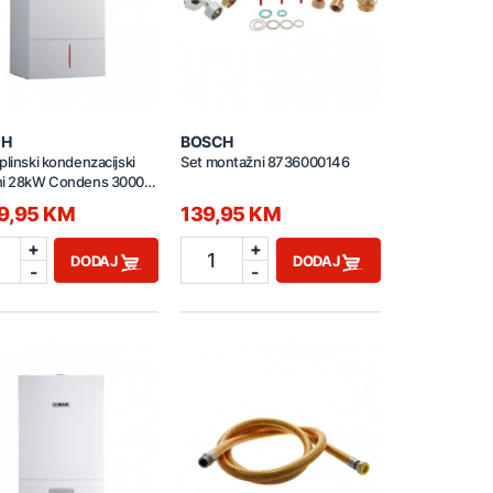
CH
BOSCH
plinski kondenzacijski
Set montažni 8736000146
ni 28kW Condens 3000W
8-3 C 23
49,95 KM
139,95 KM
+
+
1
DODAJ
DODAJ
-
-