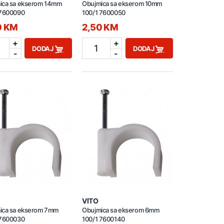
ica sa ekserom 14mm
Obujmica sa ekserom 10mm
 7600090
100/1 7600050
0 KM
2,50 KM
+
+
1
DODAJ
DODAJ
-
-
VITO
ica sa ekserom 7mm
Obujmica sa ekserom 6mm
 7600030
100/1 7600140