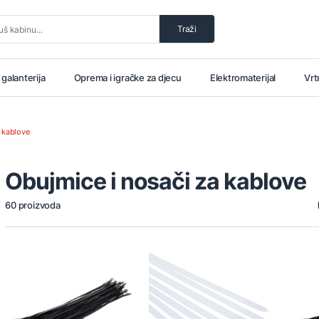
Traži
i galanterija
Oprema i igračke za djecu
Elektromaterijal
Vrt
a kablove
Obujmice i nosači za kablove
60 proizvoda