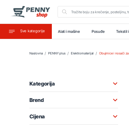
Sve kategorije
aštitu
Ugostiteljstvo
Alati i mašine
Posuđe
Tekstil 
Naslovna
PENNY plus
Elektromaterijal
Obujmice i nosači z
Kategorija
Brend
Cijena