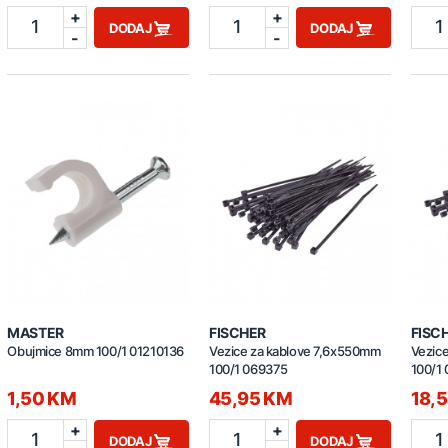
+
+
1
1
1
DODAJ
DODAJ
-
-
MASTER
FISCHER
FISC
Obujmice 8mm 100/1 01210136
Vezice za kablove 7,6x550mm
Vezic
100/1 069375
100/1
1,50 KM
45,95 KM
18,
+
+
1
1
1
DODAJ
DODAJ