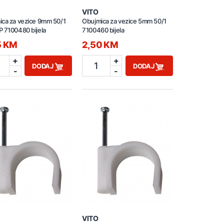
VITO
ica za vezice 9mm 50/1
Obujmica za vezice 5mm 50/1
 7100480 bijela
7100460 bijela
5 KM
2,50 KM
+
+
1
DODAJ
DODAJ
-
-
VITO