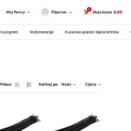
0
Moj Penny
Prijavi se
Moja korpa
0,00
ni program
Vodomaterijal
Kućanski aparati i bijela tehnika
Prikaz:
Sortiraj po:
Naziv
Cijena