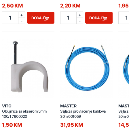
2,50 KM
2,20 KM
1,9
+
+
1
1
1
DODAJ
DODAJ
-
-
VITO
MASTER
MAS
Obujmica sa ekserom 5mm
Sajla za provlačenje kablova
Sajla 
100/1 7600020
30m 001059
20m 0
1,50 KM
31,95 KM
14,