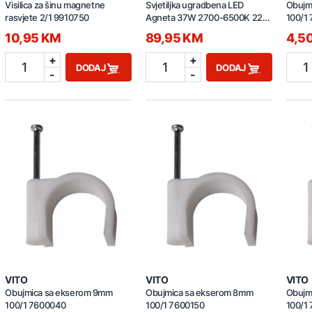
Visilica za šinu magnetne
Svjetiljka ugradbena LED
Obujm
rasvjete 2/1 9910750
Agneta 37W 2700-6500K 220-
100/1
240V G97155/05
10,95 KM
89,95 KM
4,5
+
+
1
1
1
DODAJ
DODAJ
-
-
VITO
VITO
VITO
Obujmica sa ekserom 9mm
Obujmica sa ekserom 8mm
Obujm
100/1 7600040
100/1 7600150
100/1