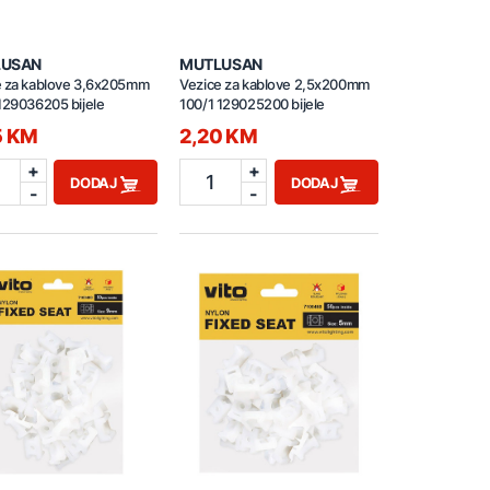
LUSAN
MUTLUSAN
e za kablove 3,6x205mm
Vezice za kablove 2,5x200mm
129036205 bijele
100/1 129025200 bijele
5 KM
2,20 KM
+
+
1
DODAJ
DODAJ
-
-