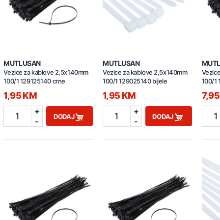
MUTLUSAN
MUTLUSAN
MUT
Vezice za kablove 2,5x140mm
Vezice za kablove 2,5x140mm
Vezic
100/1 129125140 crne
100/1 129025140 bijele
100/1
1,95 KM
1,95 KM
7,9
+
+
1
1
1
DODAJ
DODAJ
-
-