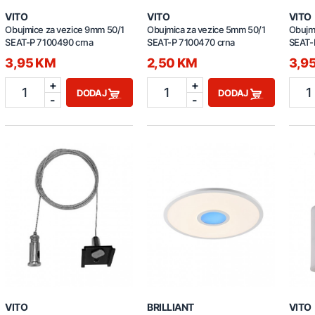
VITO
VITO
VITO
Obujmice za vezice 9mm 50/1
Obujmica za vezice 5mm 50/1
Obujm
SEAT-P 7100490 crna
SEAT-P 7100470 crna
SEAT-P
3,95 KM
2,50 KM
3,9
+
+
1
1
1
DODAJ
DODAJ
-
-
VITO
BRILLIANT
VITO