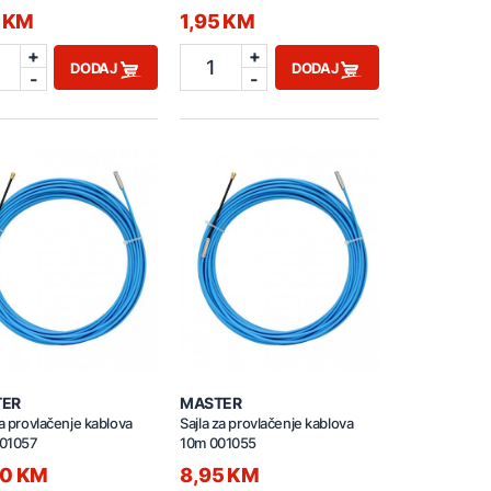
5 KM
1,95 KM
+
+
1
DODAJ
DODAJ
-
-
TER
MASTER
za provlačenje kablova
Sajla za provlačenje kablova
01057
10m 001055
50 KM
8,95 KM