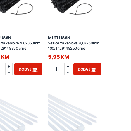
LUSAN
MUTLUSAN
e za kablove 4,8x350mm
Vezice za kablove 4,8x250mm
 129148350 crne
100/1 129148250 crne
5 KM
5,95 KM
+
+
1
DODAJ
DODAJ
-
-