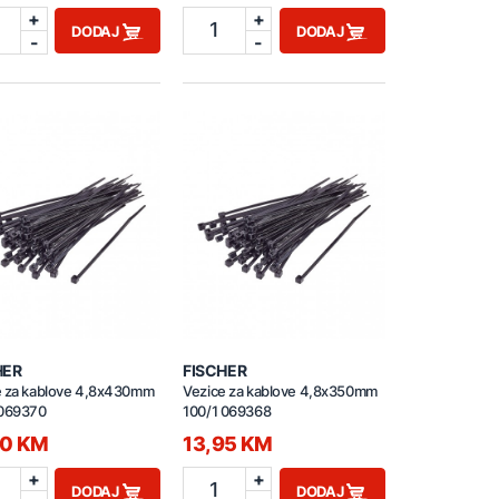
+
+
1
DODAJ
DODAJ
-
-
HER
FISCHER
e za kablove 4,8x430mm
Vezice za kablove 4,8x350mm
 069370
100/1 069368
50 KM
13,95 KM
+
+
1
DODAJ
DODAJ