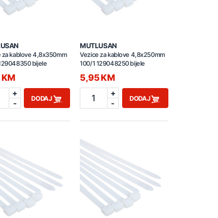
LUSAN
MUTLUSAN
e za kablove 4,8x350mm
Vezice za kablove 4,8x250mm
129048350 bijele
100/1 129048250 bijele
5 KM
5,95 KM
+
+
1
DODAJ
DODAJ
-
-