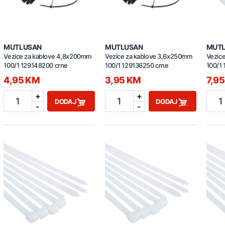
MUTLUSAN
MUTLUSAN
MUT
Vezice za kablove 4,8x200mm
Vezice za kablove 3,6x250mm
Vezic
100/1 129148200 crne
100/1 129136250 crne
100/1 
4,95 KM
3,95 KM
7,9
+
+
1
1
1
DODAJ
DODAJ
-
-