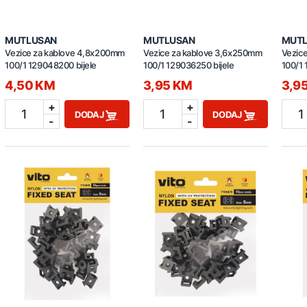
MUTLUSAN
MUTLUSAN
MUT
Vezice za kablove 4,8x200mm
Vezice za kablove 3,6x250mm
Vezic
100/1 129048200 bijele
100/1 129036250 bijele
100/1 
4,50 KM
3,95 KM
3,9
+
+
1
1
1
DODAJ
DODAJ
-
-