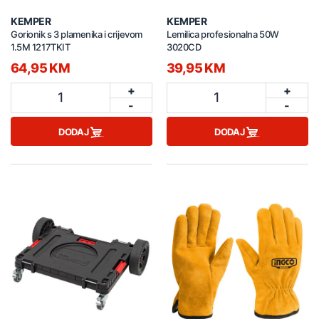
KEMPER
KEMPER
Gorionik s 3 plamenika i crijevom
Lemilica profesionalna 50W
1.5M 1217TKIT
3020CD
64,95 KM
39,95 KM
+
+
1
1
-
-
DODAJ
DODAJ