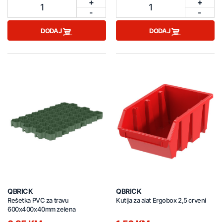
+
+
1
1
-
-
DODAJ
DODAJ
QBRICK
QBRICK
Rešetka PVC za travu
Kutija za alat Ergobox 2,5 crveni
600x400x40mm zelena