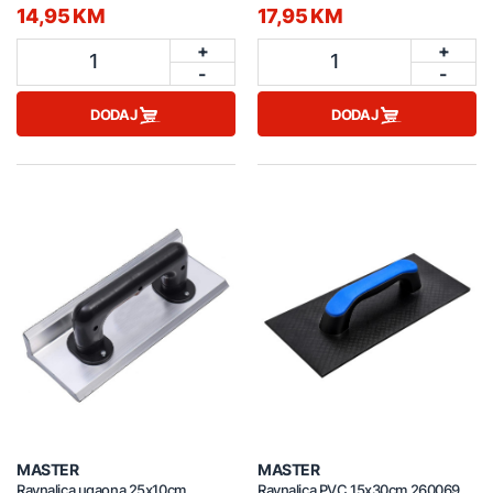
14,95 KM
17,95 KM
+
+
1
1
-
-
DODAJ
DODAJ
MASTER
MASTER
Ravnalica ugaona 25x10cm
Ravnalica PVC 15x30cm 260069