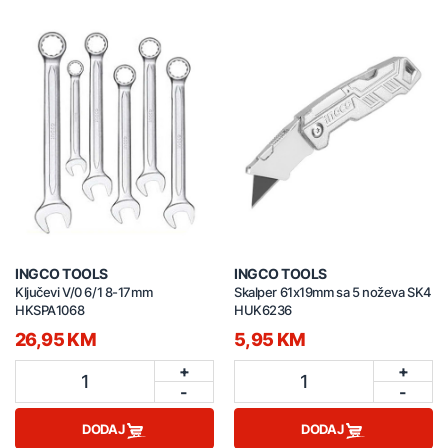
INGCO TOOLS
INGCO TOOLS
Ključevi V/0 6/1 8-17mm
Skalper 61x19mm sa 5 noževa SK4
HKSPA1068
HUK6236
26,95 KM
5,95 KM
+
+
1
1
-
-
DODAJ
DODAJ