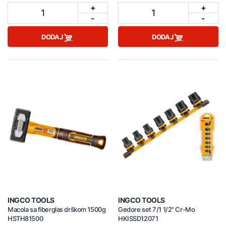
+
+
1
1
-
-
DODAJ
DODAJ
INGCO TOOLS
INGCO TOOLS
Macola sa fiberglas drškom 1500g
Gedore set 7/1 1/2" Cr-Mo
HSTH81500
HKISSD12071