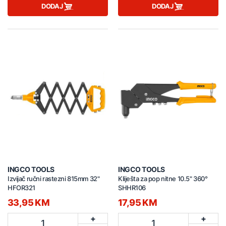
DODAJ
DODAJ
INGCO TOOLS
INGCO TOOLS
Izvijač ručni rastezni 815mm 32"
Kliješta za pop nitne 10.5" 360°
HFOR321
SHHR106
33,95 KM
17,95 KM
+
+
1
1