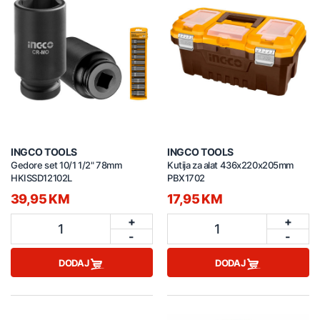
INGCO TOOLS
INGCO TOOLS
Gedore set 10/1 1/2" 78mm
Kutija za alat 436x220x205mm
HKISSD12102L
PBX1702
39,95 KM
17,95 KM
+
+
1
1
-
-
DODAJ
DODAJ