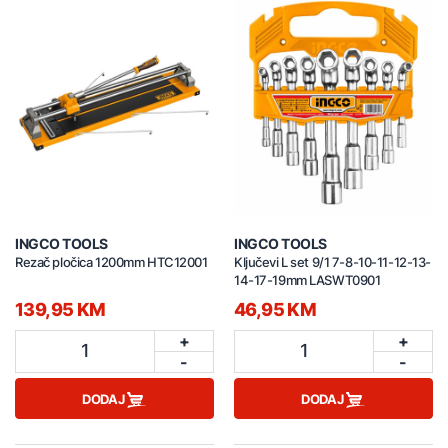
INGCO TOOLS
INGCO TOOLS
Rezač pločica 1200mm HTC12001
Ključevi L set 9/1 7-8-10-11-12-13-
14-17-19mm LASWT0901
139,95 KM
46,95 KM
+
+
1
1
-
-
DODAJ
DODAJ