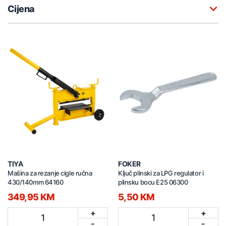
Cijena
TIYA
FOKER
Mašina za rezanje cigle ručna
Ključ plinski za LPG regulator i
430/140mm 64160
plinsku bocu E25 06300
349,95 KM
5,50 KM
+
+
1
1
-
-