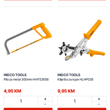
INGCO TOOLS
INGCO TOOLS
Pila za metal 300mm HHFS3058
Kliješta za rupe HLHP028
4,95 KM
9,95 KM
+
+
1
1
-
-