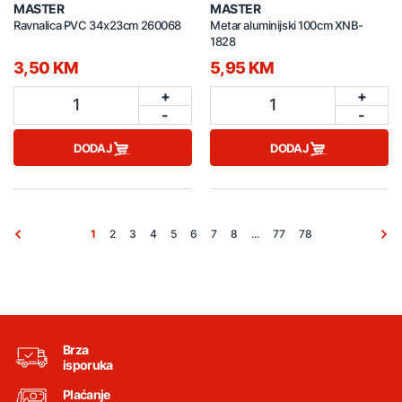
MASTER
MASTER
Ravnalica PVC 34x23cm 260068
Metar aluminijski 100cm XNB-
1828
3,50 KM
5,95 KM
+
+
1
1
-
-
DODAJ
DODAJ
1
2
3
4
5
6
7
8
...
77
78
Brza
isporuka
Plaćanje