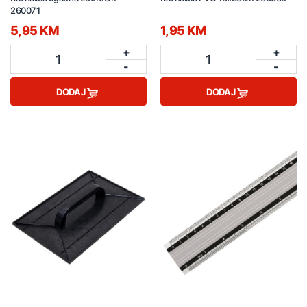
260071
5,95 KM
1,95 KM
+
+
1
1
-
-
DODAJ
DODAJ