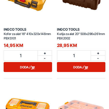
INGCO TOOLS
INGCO TOOLS
Kofer za alat 16" 410x320x148mm
Kutija za alat 20" 508x296x261mm
PBXS101
PBX2002
14,95 KM
28,95 KM
+
+
1
1
-
-
DODAJ
DODAJ