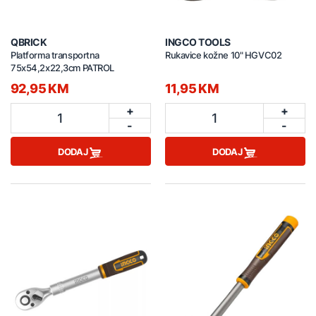
QBRICK
INGCO TOOLS
Platforma transportna
Rukavice kožne 10" HGVC02
75x54,2x22,3cm PATROL
92,95 KM
11,95 KM
+
+
1
1
-
-
DODAJ
DODAJ