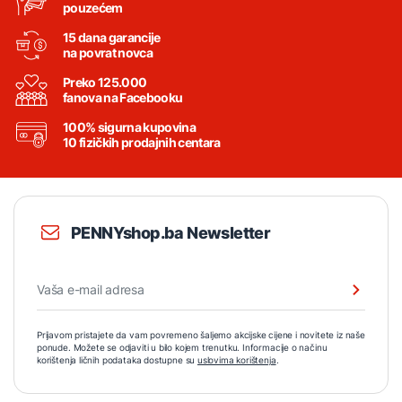
pouzećem
15 dana garancije
na povrat novca
Preko 125.000
fanova na Facebooku
100% sigurna kupovina
10 fizičkih prodajnih centara
PENNYshop.ba Newsletter
Prijavom pristajete da vam povremeno šaljemo akcijske cijene i novitete iz naše
ponude. Možete se odjaviti u bilo kojem trenutku. Informacije o načinu
korištenja ličnih podataka dostupne su
uslovima korištenja
.