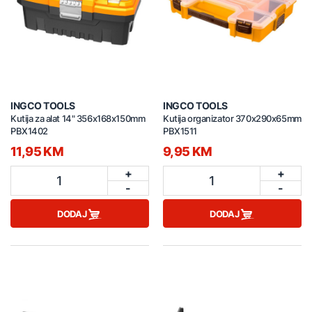
INGCO TOOLS
INGCO TOOLS
Kutija za alat 14" 356x168x150mm
Kutija organizator 370x290x65mm
PBX1402
PBX1511
11,95 KM
9,95 KM
+
+
1
1
-
-
DODAJ
DODAJ