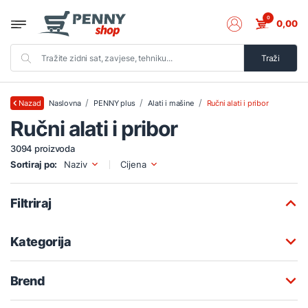
0
0,00
Traži
Naslovna
PENNY plus
Alati i mašine
Ručni alati i pribor
Nazad
Ručni alati i pribor
3094 proizvoda
Sortiraj po:
Naziv
Cijena
Filtriraj
Kategorija
Brend