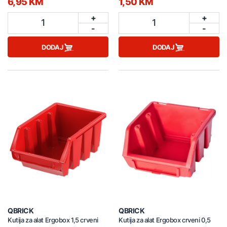
6,95 KM
1,50 KM
+
+
1
1
-
-
DODAJ
DODAJ
QBRICK
QBRICK
Kutija za alat Ergobox 1,5 crveni
Kutija za alat Ergobox crveni 0,5