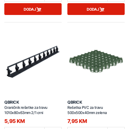
DODAJ
DODAJ
QBRICK
QBRICK
Graničnik rešetke za travu
Rešetka PVC za travu
1010x80x63mm 2/1 crni
500x500x40mm zelena
5,95 KM
7,95 KM