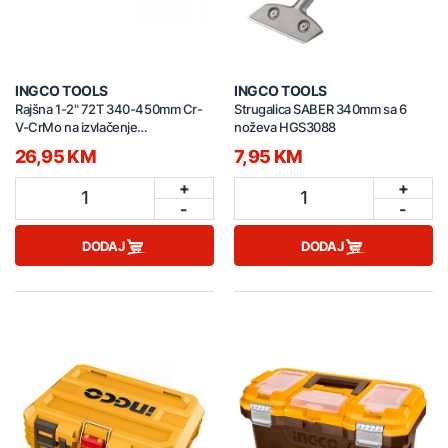
INGCO TOOLS
INGCO TOOLS
Rajšna 1-2" 72T 340-450mm Cr-
Strugalica SABER 340mm sa 6
V-CrMo na izvlačenje
noževa HGS3088
HRTH08128L
26,95 KM
7,95 KM
+
+
1
1
-
-
DODAJ
DODAJ