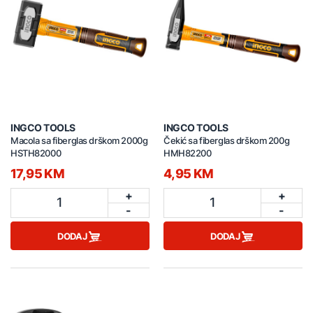
INGCO TOOLS
INGCO TOOLS
Macola sa fiberglas drškom 2000g
Čekić sa fiberglas drškom 200g
HSTH82000
HMH82200
17,95 KM
4,95 KM
+
+
1
1
-
-
DODAJ
DODAJ