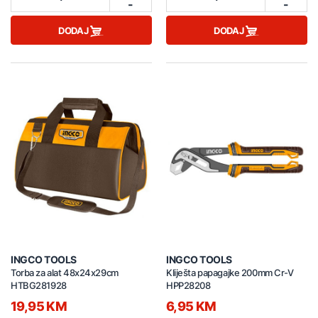
-
-
DODAJ
DODAJ
INGCO TOOLS
INGCO TOOLS
Torba za alat 48x24x29cm
Kliješta papagajke 200mm Cr-V
HTBG281928
HPP28208
19,95 KM
6,95 KM