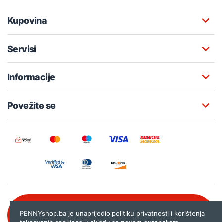
Kupovina
Servisi
Informacije
Povežite se
Besplatna korisnička podrška:
PENNYshop.ba je unaprijedio politiku privatnosti i korištenja
080 020 261