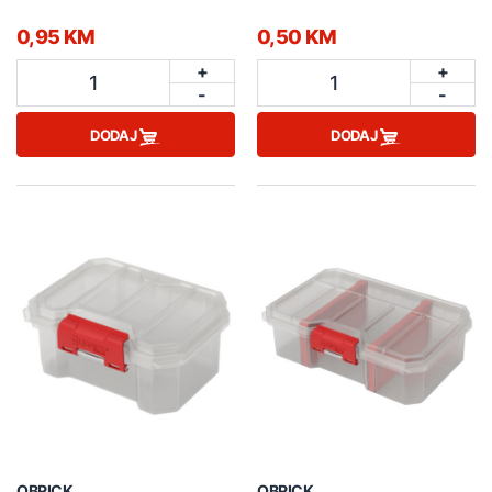
0,95 KM
0,50 KM
+
+
1
1
-
-
DODAJ
DODAJ
QBRICK
QBRICK