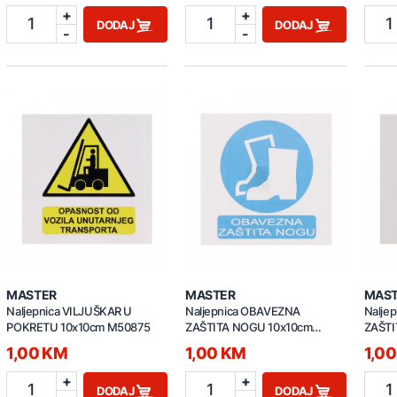
+
+
1
1
1
DODAJ
DODAJ
-
-
MASTER
MASTER
MAS
Naljepnica VILJUŠKAR U
Naljepnica OBAVEZNA
Nalje
POKRETU 10x10cm M50875
ZAŠTITA NOGU 10x10cm
ZAŠTI
M50874
10x10
1,00 KM
1,00 KM
1,0
+
+
1
1
1
DODAJ
DODAJ