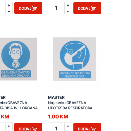
+
+
1
DODAJ
DODAJ
-
-
TER
MASTER
pnica OBAVEZNA
Naljepnica OBAVEZNA
TA DISAJNIH ORGANA
UPOTREBA RESPIRATORA
cm M50872
10x10cm M50871
0 KM
1,00 KM
+
+
1
DODAJ
DODAJ