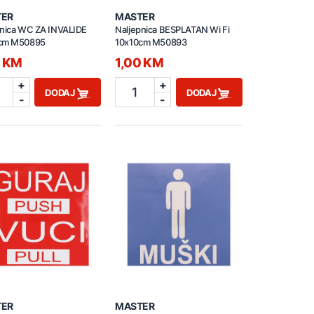
TER
MASTER
pnica WC ZA INVALIDE
Naljepnica BESPLATAN Wi Fi
cm M50895
10x10cm M50893
0 KM
1,00 KM
+
+
1
DODAJ
DODAJ
-
-
TER
MASTER