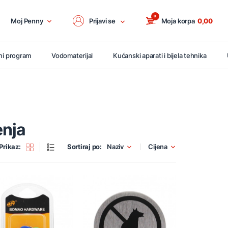
0
Moj Penny
Prijavi se
Moja korpa
0,00
ni program
Vodomaterijal
Kućanski aparati i bijela tehnika
enja
Prikaz:
Sortiraj po:
Naziv
Cijena