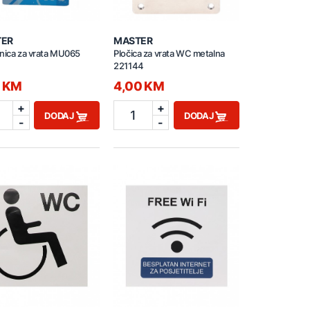
TER
MASTER
nica za vrata MU065
Pločica za vrata WC metalna
221144
0 KM
4,00 KM
+
+
1
DODAJ
DODAJ
-
-