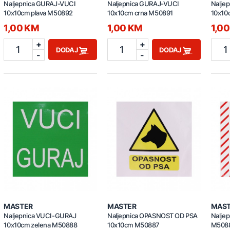
Naljepnica GURAJ-VUCI
Naljepnica GURAJ-VUCI
Nalje
10x10cm plava M50892
10x10cm crna M50891
10x10
1,00 KM
1,00 KM
1,0
+
+
1
1
1
DODAJ
DODAJ
-
-
MASTER
MASTER
MAS
Naljepnica VUCI-GURAJ
Naljepnica OPASNOST OD PSA
Nalje
10x10cm zelena M50888
10x10cm M50887
M508