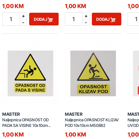
1,00 KM
1,00 KM
1,0
+
+
1
1
1
DODAJ
DODAJ
-
-
MASTER
MASTER
MAS
Naljepnica OPASNOST OD
Naljepnica OPASNOST KLIZAV
Nalje
PADA SA VISINE 10x10cm
POD 10x10cm M50882
UVODI
M50883
1,00 KM
1,00 KM
1,0