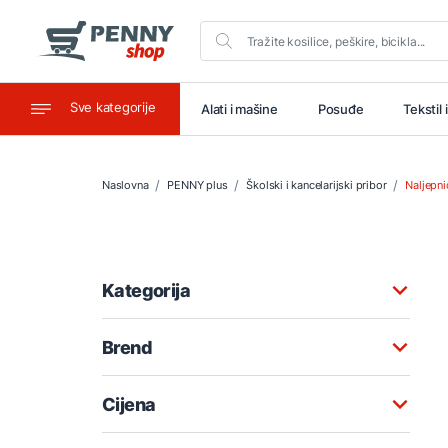
Sve kategorije
aštitu
Ugostiteljstvo
Alati i mašine
Posuđe
Tekstil 
Naslovna
PENNY plus
Školski i kancelarijski pribor
Naljepni
Kategorija
Brend
Cijena