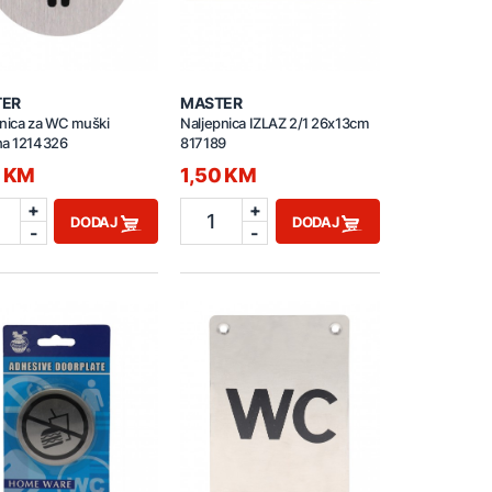
TER
MASTER
nica za WC muški
Naljepnica IZLAZ 2/1 26x13cm
na 1214326
817189
0 KM
1,50 KM
+
+
1
DODAJ
DODAJ
-
-