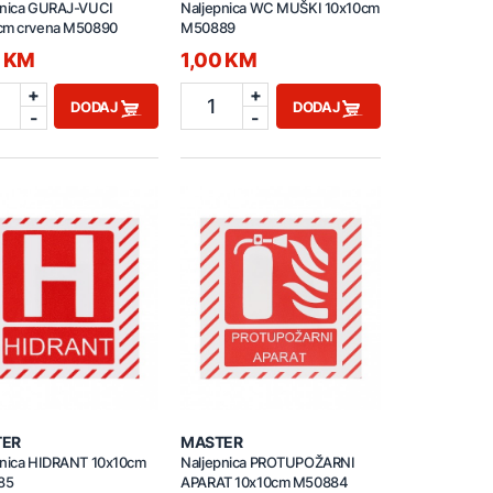
pnica GURAJ-VUCI
Naljepnica WC MUŠKI 10x10cm
cm crvena M50890
M50889
0 KM
1,00 KM
+
+
1
DODAJ
DODAJ
-
-
TER
MASTER
pnica HIDRANT 10x10cm
Naljepnica PROTUPOŽARNI
85
APARAT 10x10cm M50884