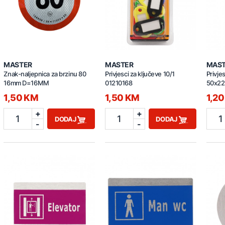
MASTER
MASTER
MAS
Znak-naljepnica za brzinu 80
Privjesci za ključeve 10/1
Privje
16mm D=16MM
01210168
50x22
1,50 KM
1,50 KM
1,2
+
+
1
1
1
DODAJ
DODAJ
-
-