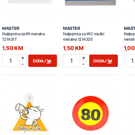
MASTER
MASTER
MAS
Naljepnica za lift metalna
Naljepnica za WC muški
Naljep
1214317
metalna 1214320
metal
1,50 KM
1,50 KM
1,0
+
+
1
1
1
DODAJ
DODAJ
-
-