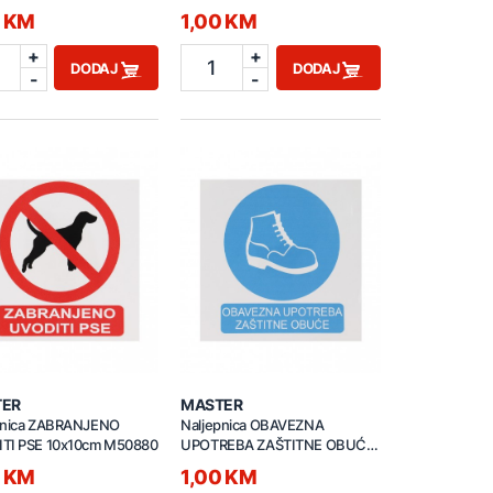
0 KM
1,00 KM
+
+
1
DODAJ
DODAJ
-
-
TER
MASTER
pnica ZABRANJENO
Naljepnica OBAVEZNA
TI PSE 10x10cm M50880
UPOTREBA ZAŠTITNE OBUĆE
10x10cm M50877
0 KM
1,00 KM