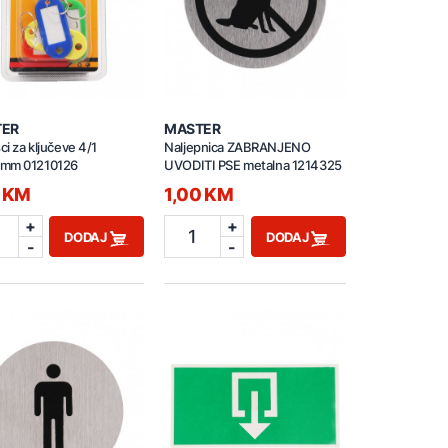
TER
MASTER
sci za ključeve 4/1
Naljepnica ZABRANJENO
mm 01210126
UVODITI PSE metalna 1214325
0 KM
1,00 KM
+
+
1
DODAJ
DODAJ
-
-