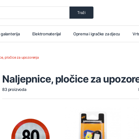
Traži
i galanterija
Elektromaterijal
Oprema i igračke za djecu
Vrt
ce, pločice za upozorenja
Naljepnice, pločice za upozor
83 proizvoda