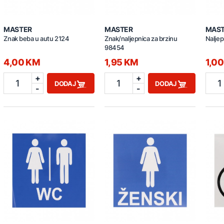
MASTER
MASTER
MAS
Znak beba u autu 2124
Znak/naljepnica za brzinu
Naljep
98454
4,00 KM
1,95 KM
1,0
+
+
1
1
1
DODAJ
DODAJ
-
-