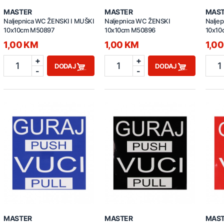
MASTER
MASTER
MAS
Naljepnica WC ŽENSKI I MUŠKI
Naljepnica WC ŽENSKI
Nalje
10x10cm M50897
10x10cm M50896
10x10
1,00 KM
1,00 KM
1,0
+
+
1
1
1
DODAJ
DODAJ
-
-
MASTER
MASTER
MAS