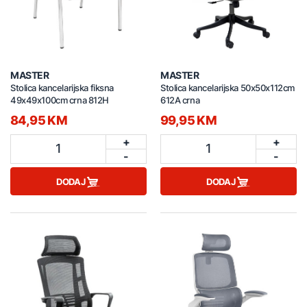
MASTER
MASTER
Stolica kancelarijska fiksna
Stolica kancelarijska 50x50x112cm
49x49x100cm crna 812H
612A crna
84,95 KM
99,95 KM
+
+
1
1
-
-
DODAJ
DODAJ