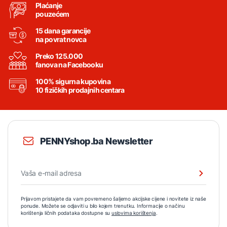
Plaćanje
pouzećem
15 dana garancije
na povrat novca
Preko 125.000
fanova na Facebooku
100% sigurna kupovina
10 fizičkih prodajnih centara
PENNYshop.ba Newsletter
Prijavom pristajete da vam povremeno šaljemo akcijske cijene i novitete iz naše
ponude. Možete se odjaviti u bilo kojem trenutku. Informacije o načinu
korištenja ličnih podataka dostupne su
uslovima korištenja
.