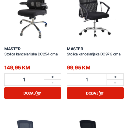
MASTER
MASTER
Stolica kancelarijska DC254 crna
Stolica kancelarijska DC97G crna
149,95 KM
99,95 KM
+
+
1
1
-
-
DODAJ
DODAJ