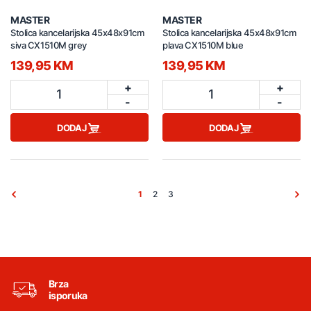
MASTER
MASTER
Stolica kancelarijska 45x48x91cm
Stolica kancelarijska 45x48x91cm
siva CX1510M grey
plava CX1510M blue
139,95 KM
139,95 KM
+
+
1
1
-
-
DODAJ
DODAJ
1
2
3
Brza
isporuka