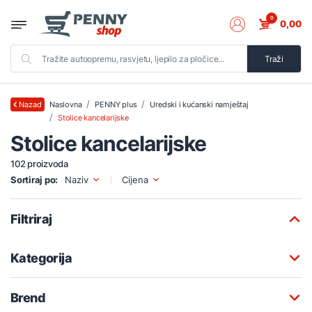
0
0,00
Traži
Naslovna
PENNY plus
Uredski i kućanski namještaj
Nazad
Stolice kancelarijske
Stolice kancelarijske
102 proizvoda
Sortiraj po:
Naziv
Cijena
Filtriraj
Kategorija
Brend