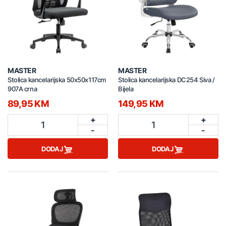
MASTER
MASTER
Stolica kancelarijska 50x50x117cm
Stolica kancelarijska DC254 Siva /
907A crna
Bijela
89,95 KM
149,95 KM
+
+
1
1
-
-
DODAJ
DODAJ