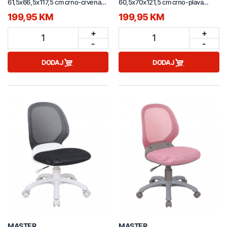
61,5x66,5x117,5 cm crno-crvena
60,5x70x121,5 cm crno-plava
CX1539H
CX1503H
199,95 KM
199,95 KM
+
+
1
1
-
-
DODAJ
DODAJ
MASTER
MASTER