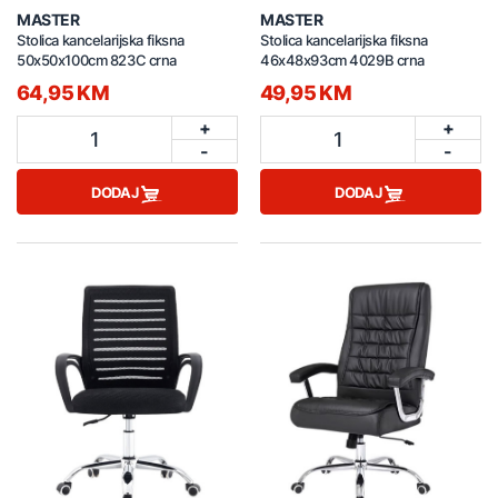
MASTER
MASTER
Stolica kancelarijska fiksna
Stolica kancelarijska fiksna
50x50x100cm 823C crna
46x48x93cm 4029B crna
64,95 KM
49,95 KM
+
+
1
1
-
-
DODAJ
DODAJ