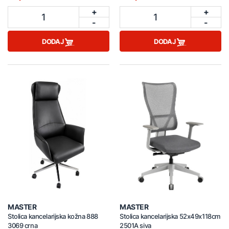
+
+
1
1
-
-
DODAJ
DODAJ
MASTER
MASTER
Stolica kancelarijska kožna 888
Stolica kancelarijska 52x49x118cm
3069 crna
2501A siva