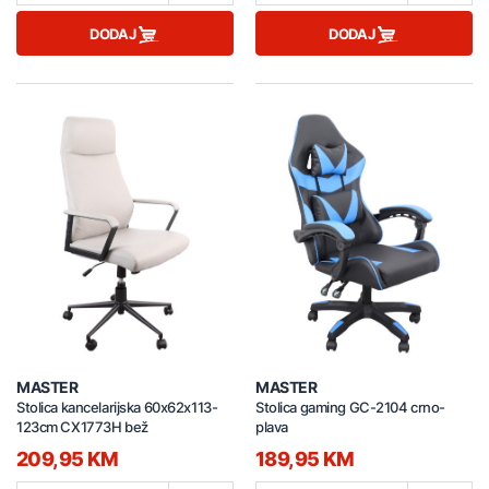
DODAJ
DODAJ
MASTER
MASTER
Stolica kancelarijska 60x62x113-
Stolica gaming GC-2104 crno-
123cm CX1773H bež
plava
209,95 KM
189,95 KM