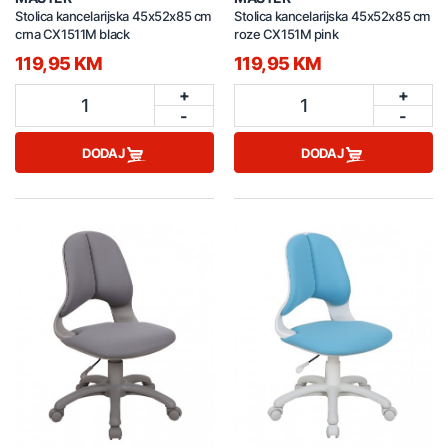
Stolica kancelarijska 45x52x85 cm
Stolica kancelarijska 45x52x85 cm
crna CX1511M black
roze CX151M pink
119,95 KM
119,95 KM
+
+
1
1
-
-
DODAJ
DODAJ