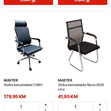
DODAJ
DODAJ
MASTER
MASTER
Stolica kancelarijska C188H
Stolica kancelarijska fiksna 4029
crna
179,95 KM
41,95 KM
+
+
1
1
-
-