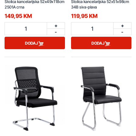
Stolica kancelarijska 52x49x118cm
Stolica kancelarijska 52x51x98cm
2501A crna
34B siva-plava
149,95 KM
119,95 KM
+
+
1
1
-
-
DODAJ
DODAJ