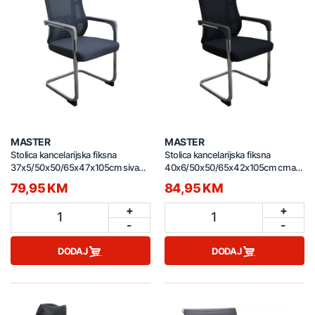
MASTER
MASTER
Stolica kancelarijska fiksna
Stolica kancelarijska fiksna
37x5/50x50/65x47x105cm siva
40x6/50x50/65x42x105cm crna
908C
609C
79,95 KM
84,95 KM
+
+
1
1
-
-
DODAJ
DODAJ