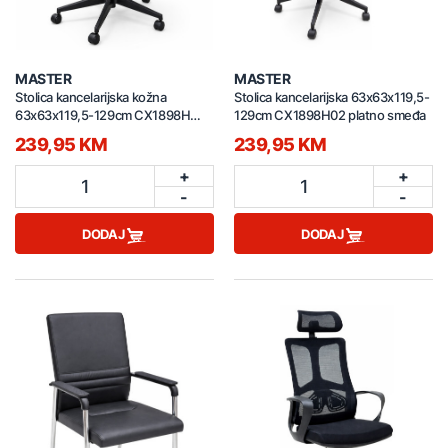
MASTER
MASTER
Stolica kancelarijska kožna
Stolica kancelarijska 63x63x119,5-
63x63x119,5-129cm CX1898H
129cm CX1898H02 platno smeđa
crna
239,95 KM
239,95 KM
+
+
1
1
-
-
DODAJ
DODAJ