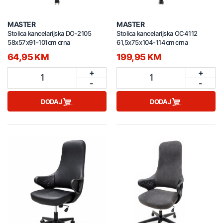
MASTER
MASTER
Stolica kancelarijska DO-2105
Stolica kancelarijska OC4112
58x57x91-101cm crna
61,5x75x104-114cm crna
64,95 KM
199,95 KM
+
+
1
1
-
-
DODAJ
DODAJ