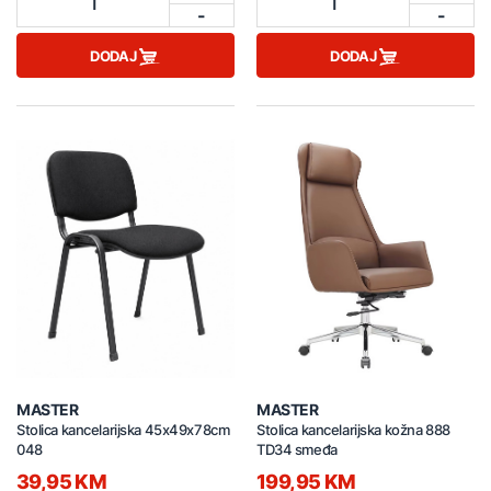
1
1
-
-
DODAJ
DODAJ
MASTER
MASTER
Stolica kancelarijska 45x49x78cm
Stolica kancelarijska kožna 888
048
TD34 smeđa
39,95 KM
199,95 KM