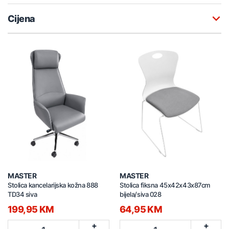
Cijena
MASTER
MASTER
Stolica kancelarijska kožna 888
Stolica fiksna 45x42x43x87cm
TD34 siva
bijela/siva 028
199,95 KM
64,95 KM
+
+