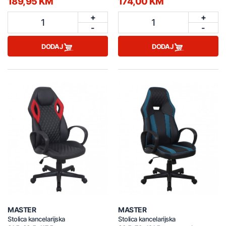
189,95 KM
174,00 KM
+
+
1
1
-
-
DODAJ
DODAJ
MASTER
MASTER
Stolica kancelarijska
Stolica kancelarijska