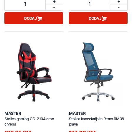
+
+
1
1
-
-
DODAJ
DODAJ
MASTER
MASTER
Stolica gaming GC-2104 crno-
Stolica kancelarijska Remo RM38
crvena
plava