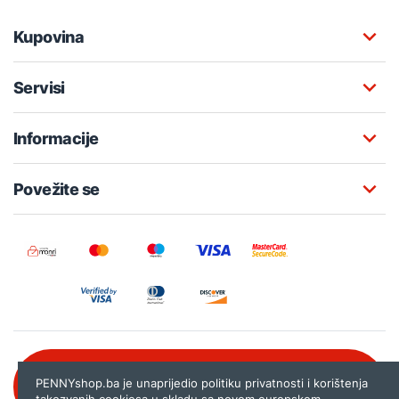
Kupovina
Servisi
Informacije
Povežite se
Besplatna korisnička podrška:
PENNYshop.ba je unaprijedio politiku privatnosti i korištenja
080 020 261