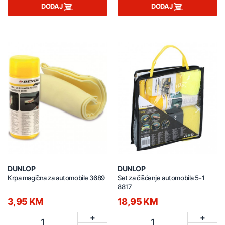
DODAJ
DODAJ
DUNLOP
DUNLOP
Krpa magična za automobile 3689
Set za čišćenje automobila 5-1
8817
3,95 KM
18,95 KM
+
+
1
1