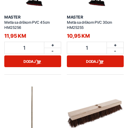
MASTER
MASTER
Metla sa drškom PVC 45cm
Metla sa drškom PVC 30cm
HM25256
HM25255
11,95 KM
10,95 KM
+
+
1
1
-
-
DODAJ
DODAJ