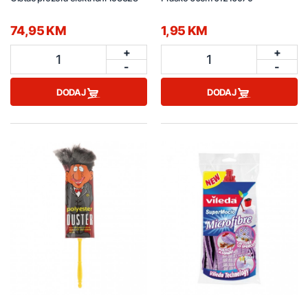
74,95 KM
1,95 KM
+
+
1
1
-
-
DODAJ
DODAJ