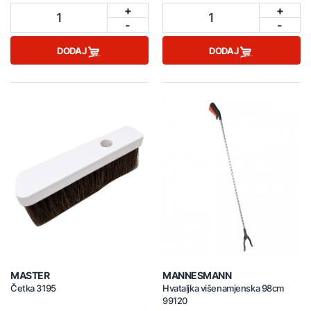
+
+
1
1
-
-
DODAJ
DODAJ
MASTER
MANNESMANN
Četka 3195
Hvataljka višenamjenska 98cm
99120