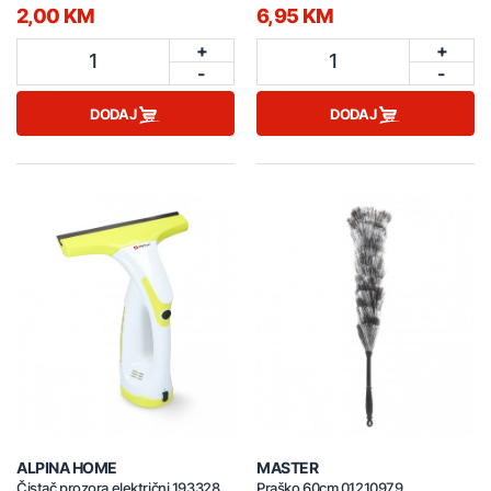
2,00 KM
6,95 KM
+
+
1
1
-
-
DODAJ
DODAJ
ALPINA HOME
MASTER
Čistač prozora električni 193328
Praško 60cm 01210979