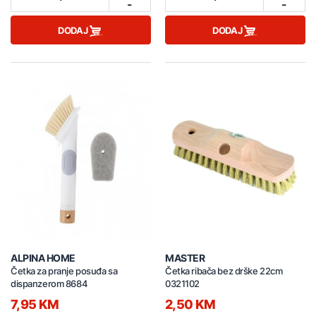
-
-
DODAJ
DODAJ
ALPINA HOME
MASTER
Četka za pranje posuđa sa
Četka ribača bez drške 22cm
dispanzerom 8684
0321102
7,95 KM
2,50 KM