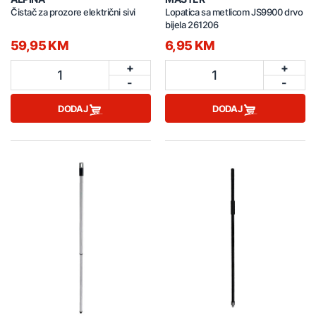
Čistač za prozore električni sivi
Lopatica sa metlicom JS9900 drvo
bijela 261206
59,95 KM
6,95 KM
+
+
1
1
-
-
DODAJ
DODAJ