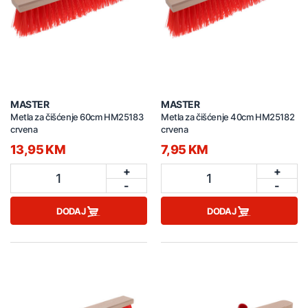
MASTER
MASTER
Metla za čišćenje 60cm HM25183
Metla za čišćenje 40cm HM25182
crvena
crvena
13,95 KM
7,95 KM
+
+
1
1
-
-
DODAJ
DODAJ