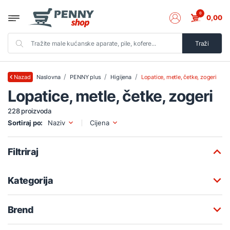
0
0,00
Traži
Naslovna
PENNY plus
Higijena
Lopatice, metle, četke, zogeri
Nazad
Lopatice, metle, četke, zogeri
228 proizvoda
Sortiraj po:
Naziv
Cijena
Filtriraj
Kategorija
Brend