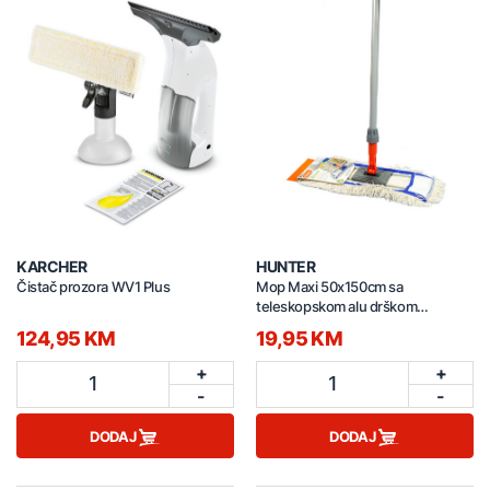
KARCHER
HUNTER
Čistač prozora WV1 Plus
Mop Maxi 50x150cm sa
teleskopskom alu drškom
REZD550
124,95 KM
19,95 KM
+
+
1
1
-
-
DODAJ
DODAJ