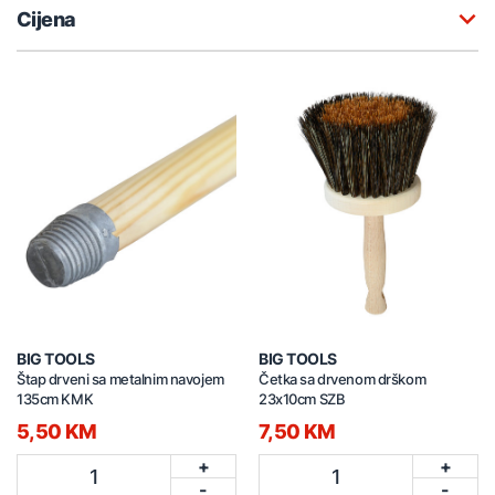
Cijena
BIG TOOLS
BIG TOOLS
Štap drveni sa metalnim navojem
Četka sa drvenom drškom
135cm KMK
23x10cm SZB
5,50 KM
7,50 KM
+
+
1
1
-
-