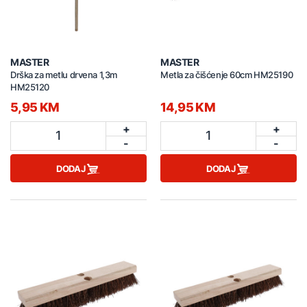
MASTER
MASTER
Drška za metlu drvena 1,3m
Metla za čišćenje 60cm HM25190
HM25120
5,95 KM
14,95 KM
+
+
1
1
-
-
DODAJ
DODAJ