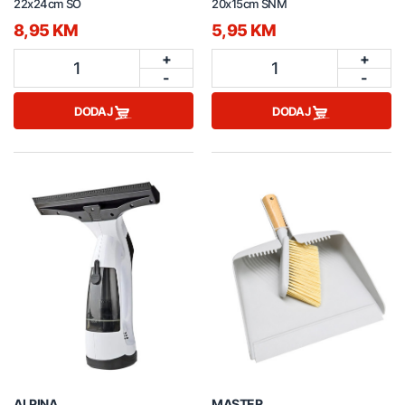
22x24cm SO
20x15cm SNM
8,95 KM
5,95 KM
+
+
1
1
-
-
DODAJ
DODAJ
ALPINA
MASTER