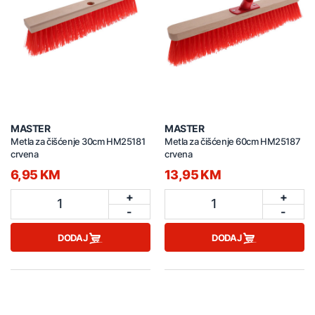
MASTER
MASTER
Metla za čišćenje 30cm HM25181
Metla za čišćenje 60cm HM25187
crvena
crvena
6,95 KM
13,95 KM
+
+
1
1
-
-
DODAJ
DODAJ