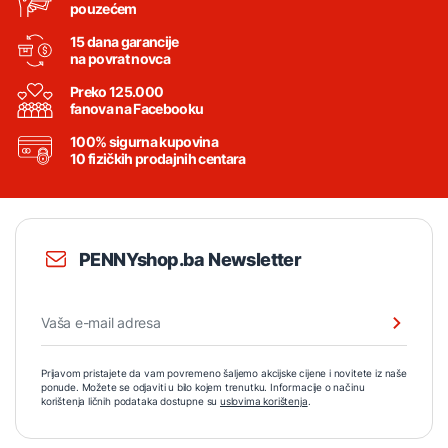
pouzećem
15 dana garancije
na povrat novca
Preko 125.000
fanova na Facebooku
100% sigurna kupovina
10 fizičkih prodajnih centara
PENNYshop.ba Newsletter
Prijavom pristajete da vam povremeno šaljemo akcijske cijene i novitete iz naše
ponude. Možete se odjaviti u bilo kojem trenutku. Informacije o načinu
korištenja ličnih podataka dostupne su
uslovima korištenja
.