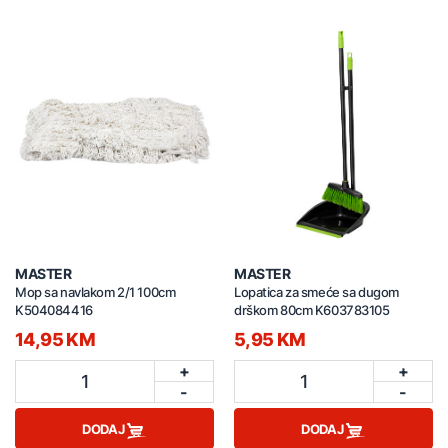
MASTER
MASTER
Mop sa navlakom 2/1 100cm
Lopatica za smeće sa dugom
K504084416
drškom 80cm K603783105
14,95 KM
5,95 KM
+
+
1
1
-
-
DODAJ
DODAJ