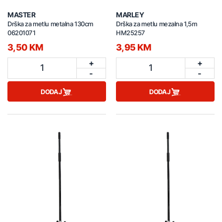
MASTER
MARLEY
Drška za metlu metalna 130cm
Drška za metlu mezalna 1,5m
06201071
HM25257
3,50 KM
3,95 KM
+
+
1
1
-
-
DODAJ
DODAJ