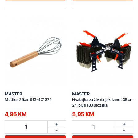
MASTER
MASTER
Mutilica 26cm 613-401375
Hvataljka za životinjski izmet 38 cm
2/1 plus 180 uložaka
4,95 KM
5,95 KM
+
+
1
1
-
-