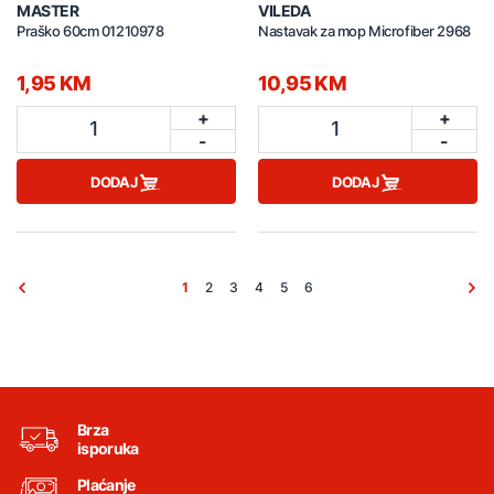
MASTER
VILEDA
Praško 60cm 01210978
Nastavak za mop Microfiber 2968
1,95 KM
10,95 KM
+
+
1
1
-
-
DODAJ
DODAJ
1
2
3
4
5
6
Brza
isporuka
Plaćanje