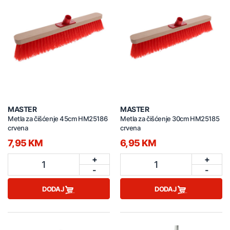
MASTER
MASTER
Metla za čišćenje 45cm HM25186
Metla za čišćenje 30cm HM25185
crvena
crvena
7,95 KM
6,95 KM
+
+
1
1
-
-
DODAJ
DODAJ