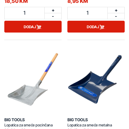
18,50 KM
8,95 KM
+
+
1
1
-
-
DODAJ
DODAJ
BIG TOOLS
BIG TOOLS
Lopatica za smeće pocinčana
Lopatica za smeće metalna