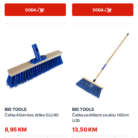
DODAJ
DODAJ
BIG TOOLS
BIG TOOLS
Četka 40cm bez drške GLU40
Četka sa drškom za ulicu 140cm
U35
8,95 KM
13,50 KM