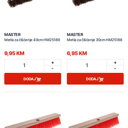
MASTER
MASTER
Metla za čišćenje 40cm HM25189
Metla za čišćenje 30cm HM25188
9,95 KM
6,95 KM
+
+
1
1
-
-
DODAJ
DODAJ