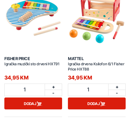
FISHER PRICE
MATTEL
Igračka muzički sto drveni HXT91
Igračka drvena Ksilofon 6/1 Fisher
Price HXT88
34,95 KM
34,95 KM
+
+
1
1
-
-
DODAJ
DODAJ