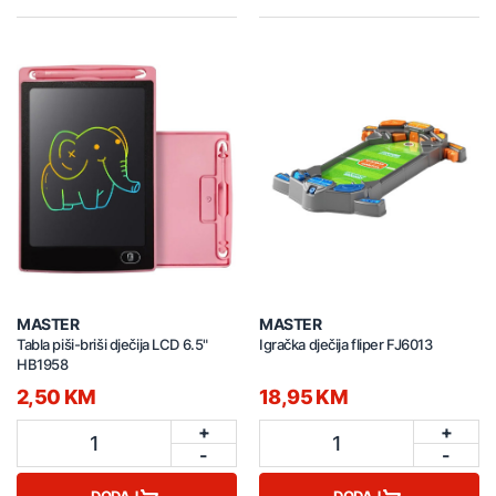
MASTER
MASTER
Tabla piši-briši dječija LCD 6.5"
Igračka dječija fliper FJ6013
HB1958
2,50 KM
18,95 KM
+
+
1
1
-
-