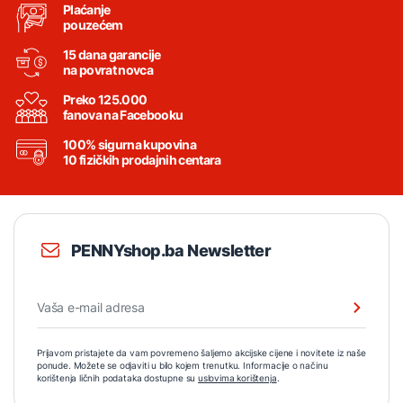
Plaćanje
pouzećem
15 dana garancije
na povrat novca
Preko 125.000
fanova na Facebooku
100% sigurna kupovina
10 fizičkih prodajnih centara
PENNYshop.ba Newsletter
Prijavom pristajete da vam povremeno šaljemo akcijske cijene i novitete iz naše
ponude. Možete se odjaviti u bilo kojem trenutku. Informacije o načinu
korištenja ličnih podataka dostupne su
uslovima korištenja
.