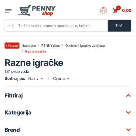
0
0,00
Traži
Naslovna
PENNY plus
Oprema i igračke za djecu
Nazad
Razne igračke
Razne igračke
181 proizvoda
Sortiraj po:
Naziv
Cijena
Filtriraj
Kategorija
Brend