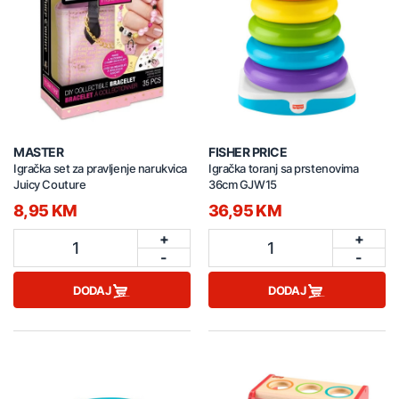
MASTER
FISHER PRICE
Igračka set za pravljenje narukvica
Igračka toranj sa prstenovima
Juicy Couture
36cm GJW15
8,95 KM
36,95 KM
+
+
1
1
-
-
DODAJ
DODAJ