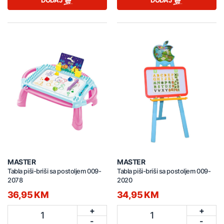
DODAJ
DODAJ
MASTER
MASTER
Tabla piši-briši sa postoljem 009-
Tabla piši-briši sa postoljem 009-
2078
2020
36,95 KM
34,95 KM
+
+
1
1
-
-