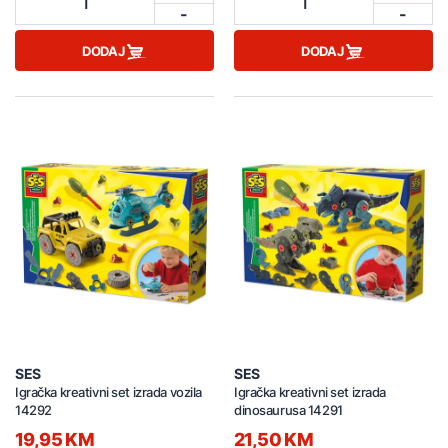
1
1
-
-
DODAJ
DODAJ
SES
SES
Igračka kreativni set izrada vozila
Igračka kreativni set izrada
14292
dinosaurusa 14291
19,95 KM
21,50 KM