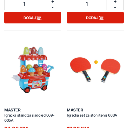
+
+
1
1
-
-
DODAJ
DODAJ
MASTER
MASTER
Igračka štand za sladoled 009-
Igračka set za stoni tenis 663A
005A