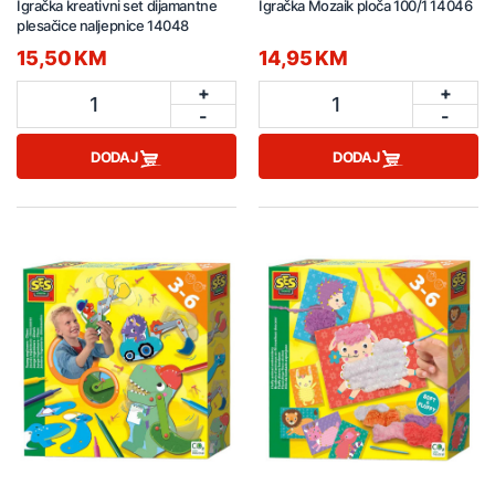
Igračka kreativni set dijamantne
Igračka Mozaik ploča 100/1 14046
plesačice naljepnice 14048
15,50 KM
14,95 KM
+
+
1
1
-
-
DODAJ
DODAJ