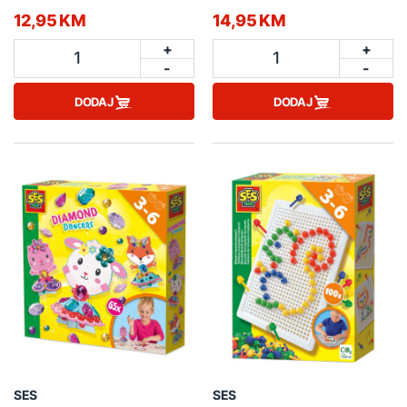
12,95 KM
14,95 KM
+
+
1
1
-
-
DODAJ
DODAJ
SES
SES