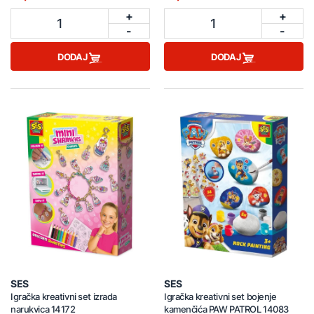
+
+
1
1
-
-
DODAJ
DODAJ
SES
SES
Igračka kreativni set izrada
Igračka kreativni set bojenje
narukvica 14172
kamenčića PAW PATROL 14083