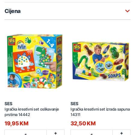
Cijena
SES
SES
Igračka kreativni set oslikavanje
Igračka kreativni set izrada sapuna
prstima 14442
14311
19,95 KM
32,50 KM
+
+