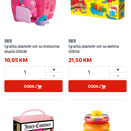
SES
SES
Igračka plastelin set sa dodacima
Igračka plastelin set sa alatima
Mačići 00506
00504
16,95 KM
21,50 KM
+
+
1
1
-
-
DODAJ
DODAJ