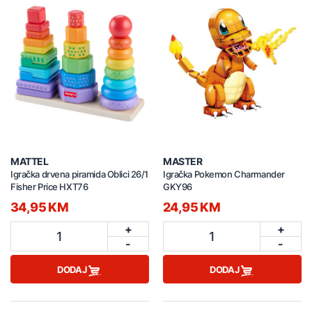
MATTEL
MASTER
Igračka drvena piramida Oblici 26/1
Igračka Pokemon Charmander
Fisher Price HXT76
GKY96
34,95 KM
24,95 KM
+
+
1
1
-
-
DODAJ
DODAJ