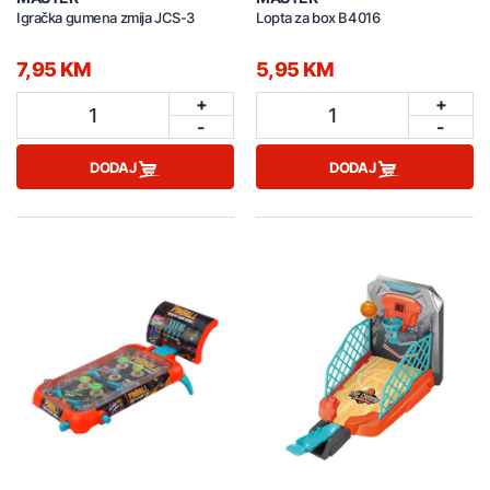
Igračka gumena zmija JCS-3
Lopta za box B4016
7,95 KM
5,95 KM
+
+
1
1
-
-
DODAJ
DODAJ