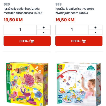
SES
SES
Igračka kreativni set izrada
Igračka kreativni set vezenje
metalnih dinosaurusa 14045
životinja koncem 14043
16,50 KM
16,50 KM
+
+
1
1
-
-
DODAJ
DODAJ