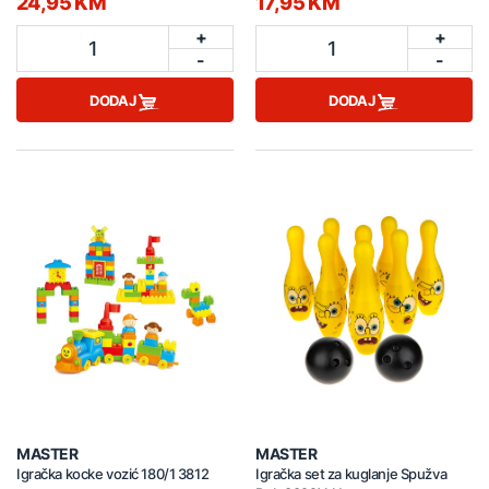
24,95 KM
17,95 KM
+
+
1
1
-
-
DODAJ
DODAJ
MASTER
MASTER
Igračka kocke vozić 180/1 3812
Igračka set za kuglanje Spužva