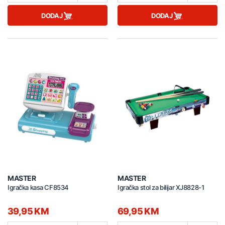
DODAJ
DODAJ
MASTER
MASTER
Igračka kasa CF8534
Igračka stol za bilijar XJ8828-1
39,95 KM
69,95 KM