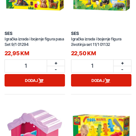
SES
SES
Igračka izrada i bojenje figura pasa
Igračka izrada i bojenje figura
Set 9/1 01294
životinja set 11/1 01132
22,95 KM
22,50 KM
+
+
1
1
-
-
DODAJ
DODAJ