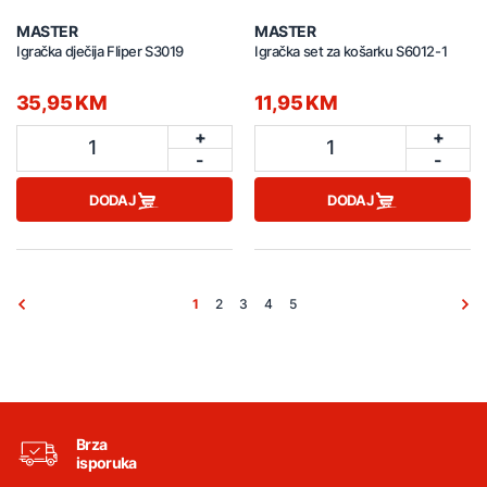
MASTER
MASTER
Igračka dječija Fliper S3019
Igračka set za košarku S6012-1
35,95 KM
11,95 KM
+
+
1
1
-
-
DODAJ
DODAJ
1
2
3
4
5
Brza
isporuka