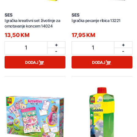
SES
SES
Igračka kreativni set životinje za
Igračka pecanje ribica 13221
omotavanje koncem 14024
13,50 KM
17,95 KM
+
+
1
1
-
-
DODAJ
DODAJ