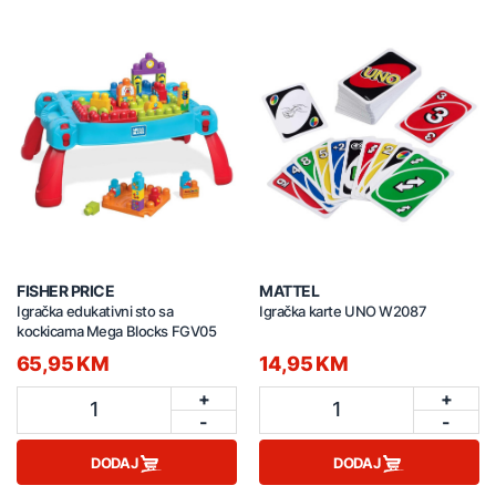
FISHER PRICE
MATTEL
Igračka edukativni sto sa
Igračka karte UNO W2087
kockicama Mega Blocks FGV05
65,95 KM
14,95 KM
+
+
1
1
-
-
DODAJ
DODAJ