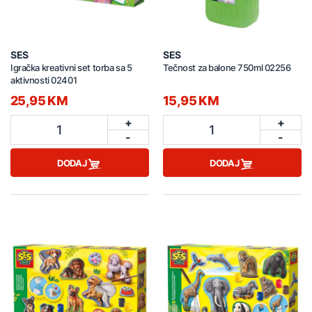
SES
SES
Igračka kreativni set torba sa 5
Tečnost za balone 750ml 02256
aktivnosti 02401
25,95 KM
15,95 KM
+
+
1
1
-
-
DODAJ
DODAJ