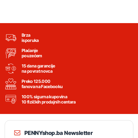
Brza
isporuka
Plaćanje
pouzećem
15 dana garancije
na povrat novca
Preko 125.000
fanova na Facebooku
100% sigurna kupovina
10 fizičkih prodajnih centara
PENNYshop.ba Newsletter