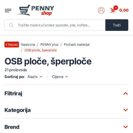
0
0,00
Traži
Naslovna
PENNY plus
Pločasti materijal
Nazad
OSB ploče, šperploče
OSB ploče, šperploče
21 proizvoda
Sortiraj po:
Naziv
Cijena
Filtriraj
Kategorija
Brend