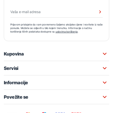
Prijavom pristajete da vam povremeno šaljemo akcijske cijene i novitete iz naše
ponude. Možete se odjaviti u bilo kojem trenutku. Informacije o načinu
korištenja ličnih podataka dostupne su
uslovima korištenja
.
Kupovina
Servisi
Informacije
Povežite se