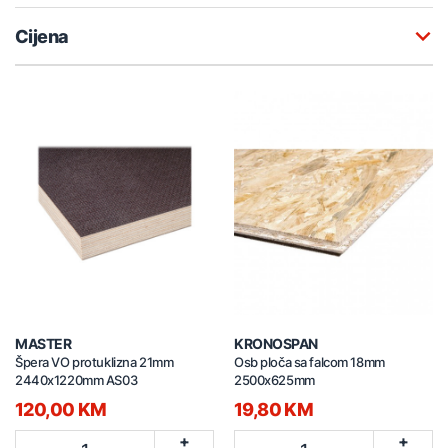
Cijena
MASTER
KRONOSPAN
Špera VO protuklizna 21mm
Osb ploča sa falcom 18mm
2440x1220mm AS03
2500x625mm
120,00 KM
19,80 KM
+
+