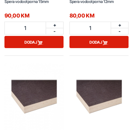
Špera vodootporna 15mm
Špera vodootporna 12mm
90,00 KM
80,00 KM
+
+
1
1
-
-
DODAJ
DODAJ