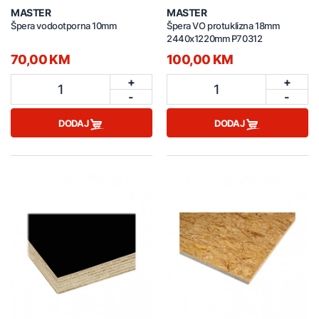
MASTER
MASTER
Špera vodootporna 10mm
Špera VO protuklizna 18mm
2440x1220mm P70312
70,00 KM
100,00 KM
+
+
1
1
-
-
DODAJ
DODAJ