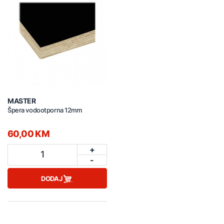
MASTER
Špera vodootporna 12mm
60,00 KM
+
1
-
DODAJ