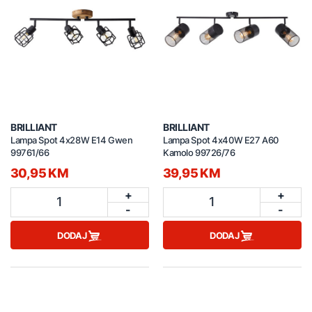
BRILLIANT
BRILLIANT
Lampa Spot 4x28W E14 Gwen
Lampa Spot 4x40W E27 A60
99761/66
Kamolo 99726/76
30,95 KM
39,95 KM
+
+
1
1
-
-
DODAJ
DODAJ