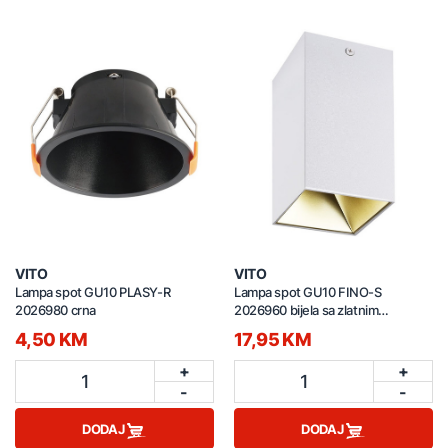
VITO
VITO
Lampa spot GU10 PLASY-R
Lampa spot GU10 FINO-S
2026980 crna
2026960 bijela sa zlatnim
reflektorom
4,50 KM
17,95 KM
+
+
1
1
-
-
DODAJ
DODAJ