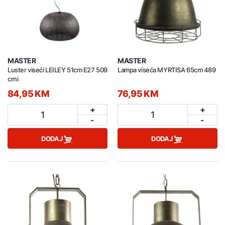
MASTER
MASTER
Luster viseći LEILEY 51cm E27 509
Lampa viseća MYRTISA 65cm 489
crni
84,95 KM
76,95 KM
+
+
1
1
-
-
DODAJ
DODAJ