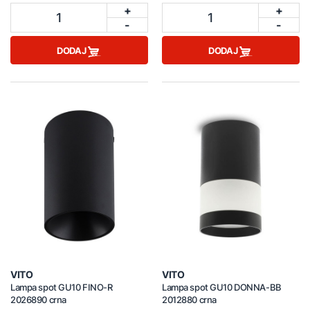
+
+
1
1
-
-
DODAJ
DODAJ
VITO
VITO
Lampa spot GU10 FINO-R
Lampa spot GU10 DONNA-BB
2026890 crna
2012880 crna