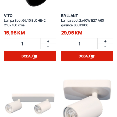
VITO
BRILLANT
Lampa Spot GU10 ELCHE-2
Lampa spot 2x40W E27 A60
2102780 crna
galance 86813/06
15,95 KM
29,95 KM
+
+
1
1
-
-
DODAJ
DODAJ