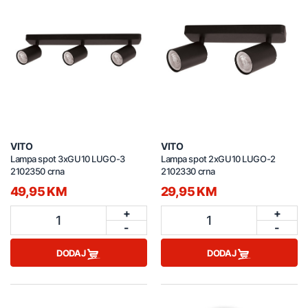
VITO
VITO
Lampa spot 3xGU10 LUGO-3
Lampa spot 2xGU10 LUGO-2
2102350 crna
2102330 crna
49,95 KM
29,95 KM
+
+
1
1
-
-
DODAJ
DODAJ