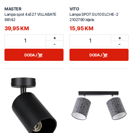
MASTER
VITO
Lampa spot 4xE27 VILLABATE
Lampa SPOT GU10 ELCHE-2
98142
2102790 bijela
39,95 KM
15,95 KM
+
+
1
1
-
-
DODAJ
DODAJ