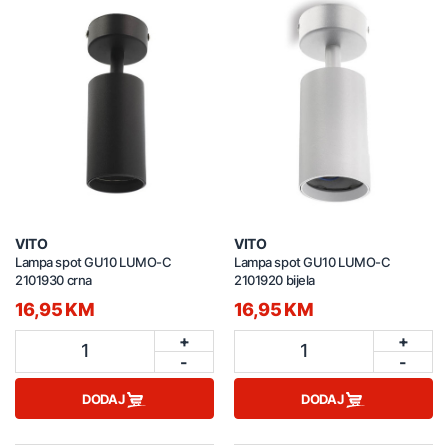
VITO
VITO
Lampa spot GU10 LUMO-C
Lampa spot GU10 LUMO-C
2101930 crna
2101920 bijela
16,95 KM
16,95 KM
+
+
1
1
-
-
DODAJ
DODAJ