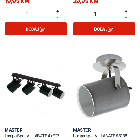
19,95 KM
29,95 KM
+
+
1
1
-
-
DODAJ
DODAJ
MASTER
MASTER
Lampa Spot VILLABATE 4xE27
Lampa spot VILLABATE 98138