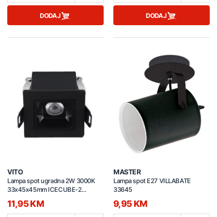
DODAJ
DODAJ
VITO
MASTER
Lampa spot ugradna 2W 3000K
Lampa spot E27 VILLABATE
33x45x45mm ICECUBE-2
33645
2102940
11,95 KM
9,95 KM