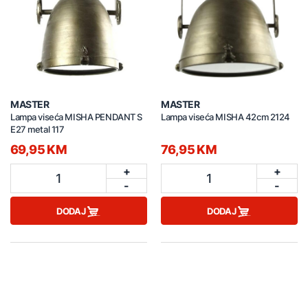
MASTER
MASTER
Lampa viseća MISHA PENDANT S
Lampa viseća MISHA 42cm 2124
E27 metal 117
69,95 KM
76,95 KM
+
+
1
1
-
-
DODAJ
DODAJ