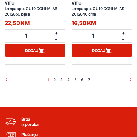
VITO
VITO
Lampa spot GU10 DONNA-AB
Lampa spot GU10 DONNA-AS
2012850 bijela
2012840 crna
22,50 KM
16,50 KM
+
+
1
1
-
-
DODAJ
DODAJ
1
2
3
4
5
6
7
Brza
isporuka
Plaćanje