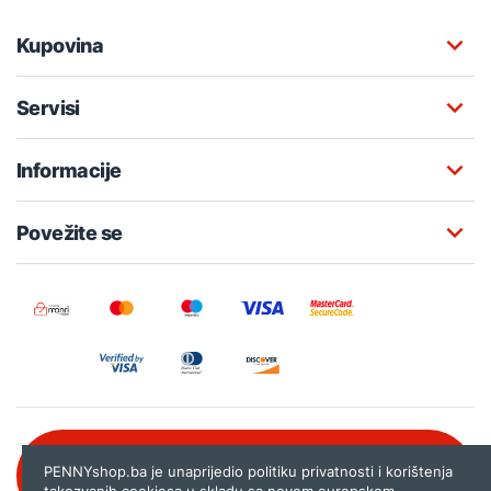
Kupovina
Servisi
Informacije
Povežite se
Besplatna korisnička podrška:
PENNYshop.ba je unaprijedio politiku privatnosti i korištenja
080 020 261