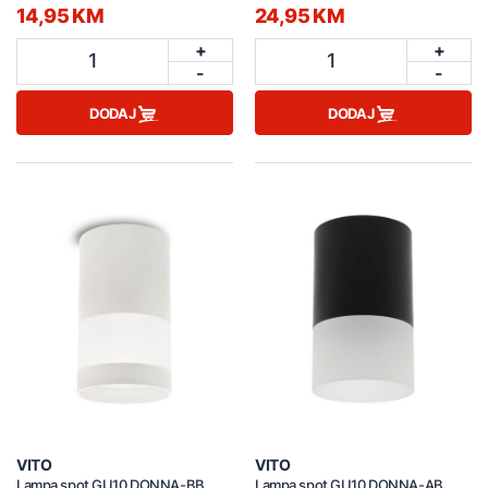
14,95 KM
24,95 KM
+
+
1
1
-
-
DODAJ
DODAJ
VITO
VITO
Lampa spot GU10 DONNA-BB
Lampa spot GU10 DONNA-AB