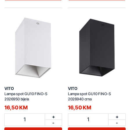
VITO
VITO
Lampa spot GU10 FINO-S
Lampa spot GU10 FINO-S
2026950 bijela
2026940 crna
16,50 KM
16,50 KM
+
+
1
1
-
-