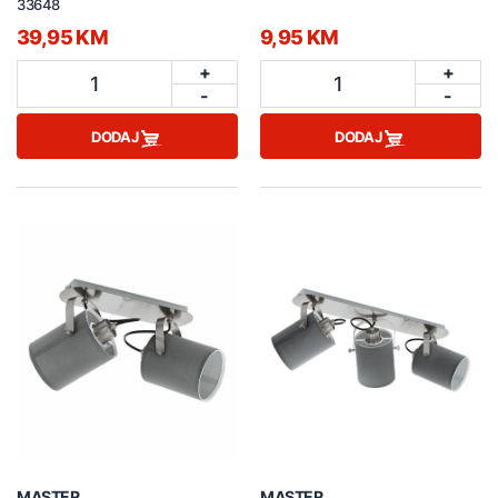
33648
39,95 KM
9,95 KM
+
+
1
1
-
-
DODAJ
DODAJ
MASTER
MASTER