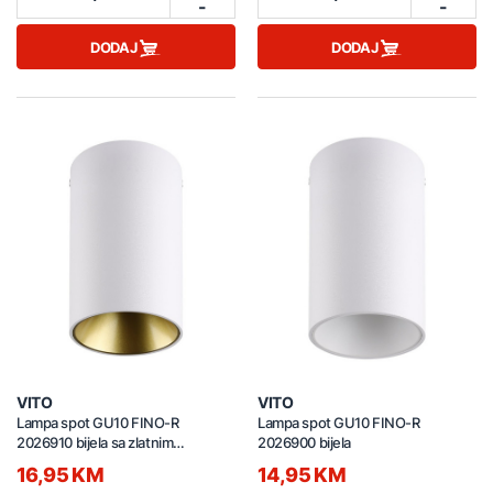
-
-
DODAJ
DODAJ
VITO
VITO
Lampa spot GU10 FINO-R
Lampa spot GU10 FINO-R
2026910 bijela sa zlatnim
2026900 bijela
reflektorom
16,95 KM
14,95 KM