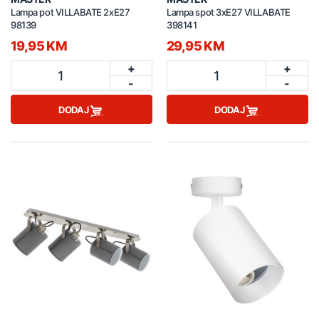
Lampa pot VILLABATE 2xE27
Lampa spot 3xE27 VILLABATE
98139
398141
19,95 KM
29,95 KM
+
+
1
1
-
-
DODAJ
DODAJ