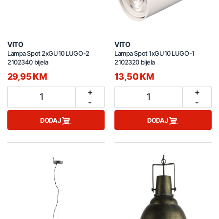
VITO
VITO
Lampa Spot 2xGU10 LUGO-2
Lampa Spot 1xGU10 LUGO-1
2102340 bijela
2102320 bijela
29,95 KM
13,50 KM
+
+
1
1
-
-
DODAJ
DODAJ