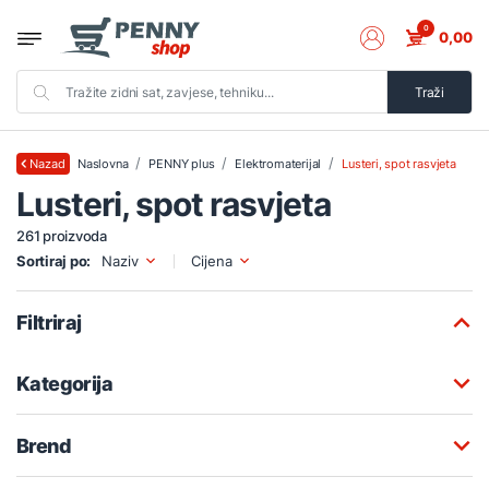
0
0,00
Traži
Naslovna
PENNY plus
Elektromaterijal
Lusteri, spot rasvjeta
Nazad
Lusteri, spot rasvjeta
261 proizvoda
Sortiraj po:
Naziv
Cijena
Filtriraj
Kategorija
Brend