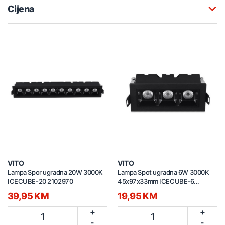
Cijena
VITO
VITO
Lampa Spor ugradna 20W 3000K
Lampa Spot ugradna 6W 3000K
ICECUBE-20 2102970
45x97x33mm ICECUBE-6
2102950
39,95 KM
19,95 KM
+
+
1
1
-
-