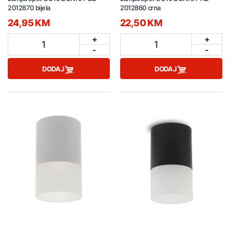
2012870 bijela
2012860 crna
24,95 KM
22,50 KM
+
+
1
1
-
-
DODAJ
DODAJ