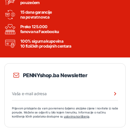
pouzećem
15 dana garancije
na povrat novca
Preko 125.000
fanova na Facebooku
100% sigurna kupovina
10 fizičkih prodajnih centara
PENNYshop.ba Newsletter
Prijavom pristajete da vam povremeno šaljemo akcijske cijene i novitete iz naše
ponude. Možete se odjaviti u bilo kojem trenutku. Informacije o načinu
korištenja ličnih podataka dostupne su
uslovima korištenja
.