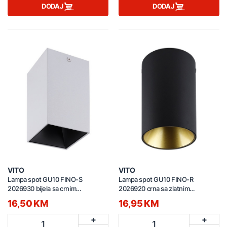
DODAJ
DODAJ
VITO
VITO
Lampa spot GU10 FINO-S
Lampa spot GU10 FINO-R
2026930 bijela sa crnim
2026920 crna sa zlatnim
reflektorom
reflektorom
16,50 KM
16,95 KM
+
+
1
1