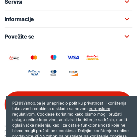
Servisi
Informacije
Povežite se
Besplatna korisnička podrška:
PENNYshop.ba je unaprijedio politiku privatnosti i korištenja
080 020 261
takozvanih cookiesa u skladu sa novom
europskom
regulativom
. Cookiese koristimo kako bismo mogli pružati
uslugu online kupovine, analizirati korištenje sadržaja, nuditi
oglašivačka rješenja, kao i za ostale funkcionalnosti koje ne
Internet trgovina PENNYshop.ba nastoji objavljivati samo provjerene i pravilne
bismo mogli pružati bez cookiesa. Daljnjim korištenjem online
podatke. Ako na našoj stranici otkrijete neistinite, odnosno neadekvatne informacije,
prodavnice PENNYshop.ba pristajete na korištenje cookiesa.
molimo vas da nam to javite na
shop@pennyplus.com
.