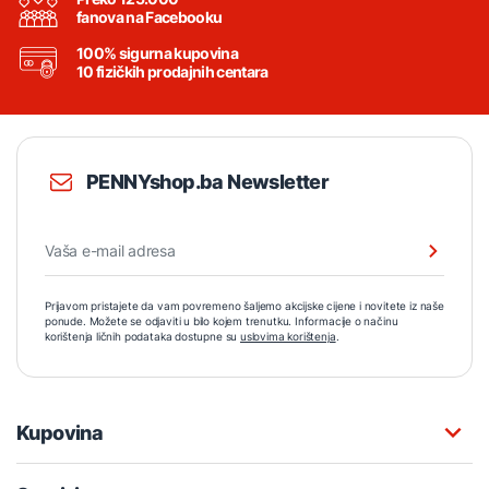
fanova na Facebooku
100% sigurna kupovina
10 fizičkih prodajnih centara
PENNYshop.ba Newsletter
Prijavom pristajete da vam povremeno šaljemo akcijske cijene i novitete iz naše
ponude. Možete se odjaviti u bilo kojem trenutku. Informacije o načinu
korištenja ličnih podataka dostupne su
uslovima korištenja
.
Kupovina