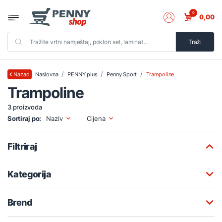
0
0,00
Traži
Naslovna
PENNY plus
Penny Sport
Trampoline
Nazad
Trampoline
3 proizvoda
Sortiraj po:
Naziv
Cijena
Filtriraj
Kategorija
Brend