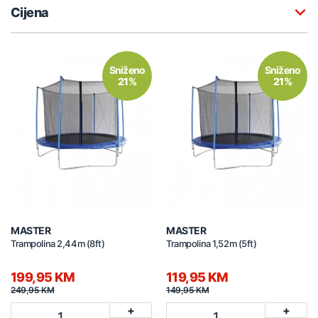
Cijena
Sniženo
Sniženo
21%
21%
MASTER
MASTER
Trampolina 2,44m (8ft)
Trampolina 1,52m (5ft)
199,95 KM
119,95 KM
249,95 KM
149,95 KM
+
+
1
1