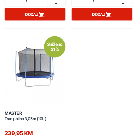
-
-
DODAJ
DODAJ
Sniženo
21%
MASTER
Trampolina 3,05m (10ft)
239,95 KM