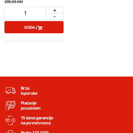
299,95 KM
+
1
-
DODAJ
Brza
isporuka
Plaćanje
pouzećem
15 dana garancije
na povrat novca
Preko 125.000