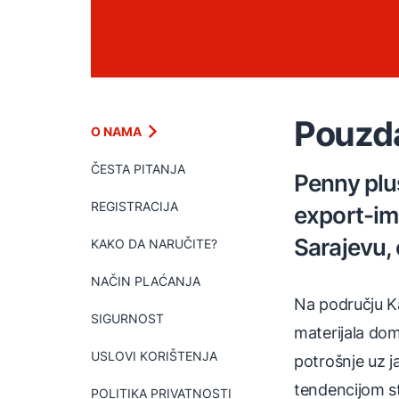
Pouzda
O NAMA
ČESTA PITANJA
Penny plu
REGISTRACIJA
export-imp
Sarajevu,
KAKO DA NARUČITE?
NAČIN PLAĆANJA
Na području Ka
SIGURNOST
materijala dom
USLOVI KORIŠTENJA
potrošnje uz j
tendencijom st
POLITIKA PRIVATNOSTI