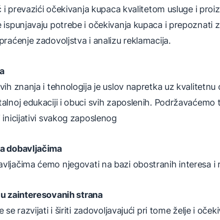
eć i prevazići očekivanja kupaca kvalitetom usluge i pro
 ispunjavaju potrebe i očekivanja kupaca i prepoznati
praćenje zadovoljstva i analizu reklamacija.
a
vih znanja i tehnologija je uslov napretka uz kvalitetnu
lnoj edukaciji i obuci svih zaposlenih. Podržavaćemo tims
 inicijativi svakog zaposlenog
a dobavljačima
ljačima ćemo njegovati na bazi obostranih interesa i 
ju zainteresovanih strana
 se razvijati i širiti zadovoljavajući pri tome želje i oče