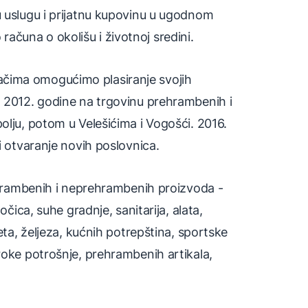
u uslugu i prijatnu kupovinu u ugodnom
čuna o okolišu i životnoj sredini.
ačima omogućimo plasiranje svojih
o 2012. godine na trgovinu prehrambenih i
olju, potom u Velešićima i Vogošći. 2016.
i otvaranje novih poslovnica.
rehrambenih i neprehrambenih proizvoda -
očica, suhe gradnje, sanitarija, alata,
eta, željeza, kućnih potrepština, sportske
roke potrošnje, prehrambenih artikala,