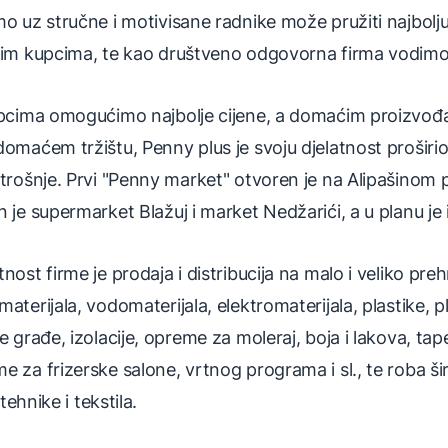
o uz stručne i motivisane radnike može pružiti najbolj
im kupcima, te kao društveno odgovorna firma vodimo ra
upcima omogućimo najbolje cijene, a domaćim proizvođ
omaćem tržištu, Penny plus je svoju djelatnost proširi
trošnje. Prvi "Penny market" otvoren je na Alipašinom p
 je supermarket Blažuj i market Nedžarići, a u planu je 
nost firme je prodaja i distribucija na malo i veliko p
terijala, vodomaterijala, elektromaterijala, plastike, pl
e građe, izolacije, opreme za moleraj, boja i lakova, tap
 za frizerske salone, vrtnog programa i sl., te roba ši
 tehnike i tekstila.