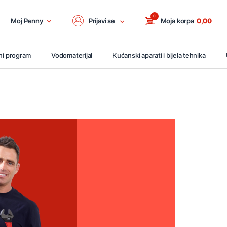
0
Moj Penny
Prijavi se
Moja korpa
0,00
ni program
Vodomaterijal
Kućanski aparati i bijela tehnika