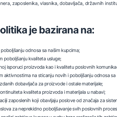
era, zaposlenika, vlasnika, dobavljača, državnih instituc
litika je bazirana na:
i poboljšanju odnosa sa našim kupcima;
poboljšanju kvaliteta usluge;
j isporuci proizvoda kao i kvalitetu poslovnih komunikac
m aktivnostima na sticanju novih i poboljšanju odnosa s
danih dobavljača za proizvode i ostale materijale;
ontinuiteta kvaliteta proizvoda i materijala u nabavi;
aciji zaposlenih koji obavljaju poslove od značaja za siste
slova za neprekidno poboljšavanje svih poslovnih proces