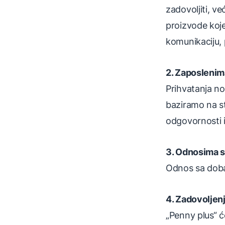
zadovoljiti, v
proizvode koje
komunikaciju, 
2. Zaposlenim
Prihvatanja no
baziramo na sta
odgovornosti i
3. Odnosima s
Odnos sa dobav
4. Zadovoljen
„Penny plus“ će