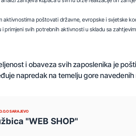
analizi zahtjeva kupaca u svrhu brze realizacije tih zaht
šim aktivnostima poštovati državne, evropske i svjetske k
u i primjeni svih potrebnih aktivnosti u skladu sa zahtj
ljenost i obaveza svih zaposlenika je poštiv
đuje napredak na temelju gore navedenih 
D.O.O SARAJEVO
užbica "WEB SHOP"