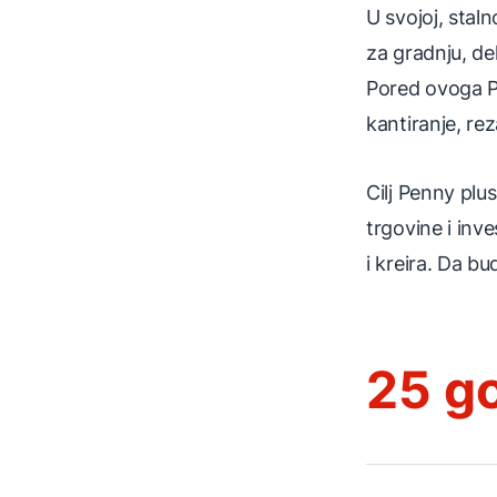
U svojoj, stal
za gradnju, de
Pored ovoga Pe
kantiranje, re
Cilj Penny plu
trgovine i inve
i kreira. Da b
25 g