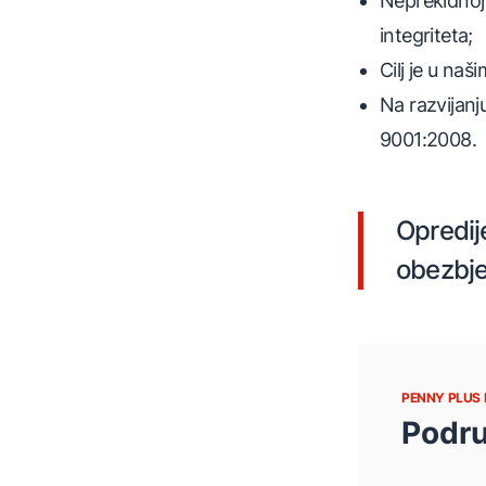
Neprekidnoj 
integriteta;
Cilj je u na
Na razvijanj
9001:2008.
Opredije
obezbje
PENNY PLUS 
Podr