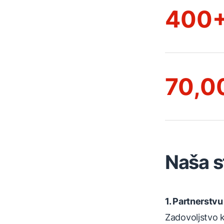
400+
70,0
Naša st
1. Partnerstv
Zadovoljstvo k