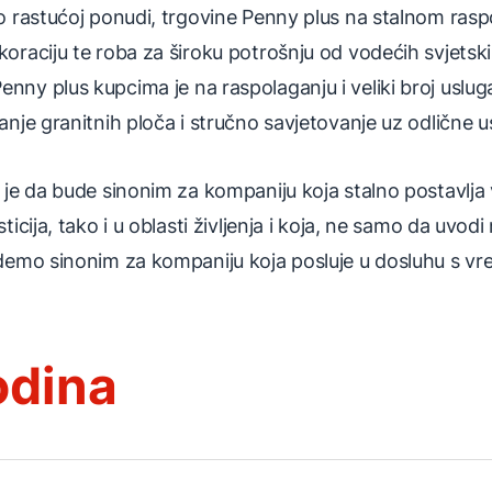
no rastućoj ponudi, trgovine Penny plus na stalnom ras
koraciju te roba za široku potrošnju od vodećih svjetsk
nny plus kupcima je na raspolaganju i veliki broj usluga
zanje granitnih ploča i stručno savjetovanje uz odlične 
s je da bude sinonim za kompaniju koja stalno postavlja
sticija, tako i u oblasti življenja i koja, ne samo da uvo
udemo sinonim za kompaniju koja posluje u dosluhu s v
odina