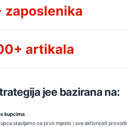
 zaposlenika
00+ artikala
rategija jee bazirana na:
u s kupcima
upca stavljamo na prvo mjesto i sve aktivnosti provodimo