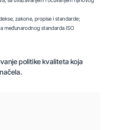
jeva, sa uvažavanjem i očuvanjem njihovog
odekse, zakone, propise i standarde;
evima međunarodnog standarda ISO
anje politike kvaliteta koja
načela.