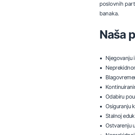
poslovnih partn
banaka.
Naša po
Njegovanju 
Neprekidnom 
Blagovremeno
Kontinuirani
Odabiru pouz
Osiguranju k
Stalnoj eduk
Ostvarenju u