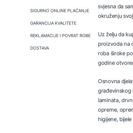
svjesna da sam
SIGURNO ONLINE PLAĆANJE
okruženju svoj
GARANCIJA KVALITETE
Uz želju da k
REKLAMACIJE I POVRAT ROBE
proizvoda na d
DOSTAVA
roba široke po
godine otvoren
Osnovna djelat
građevinskog ma
laminata, drvn
opreme, opreme
higijene, bijele