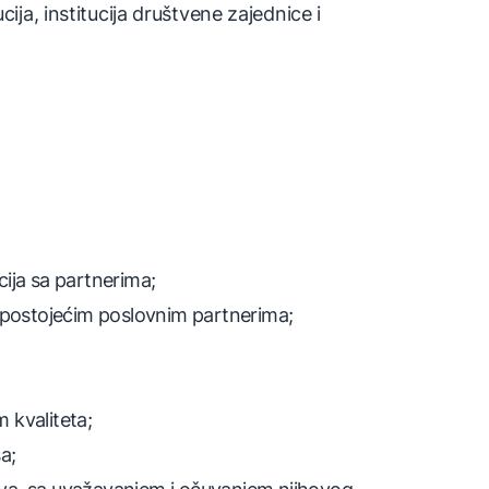
ija, institucija društvene zajednice i
ija sa partnerima;
a postojećim poslovnim partnerima;
m kvaliteta;
a;