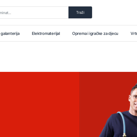
Traži
i galanterija
Elektromaterijal
Oprema i igračke za djecu
Vrt