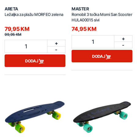
ARETA
MASTER
Ležaljka za plažu MORFEO zelena
Romobil 3 točka Momi San Scooter
HULA00015 sivi
79,95 KM
74,95 KM
99,95 KM
+
1
+
-
1
-
DODAJ
DODAJ