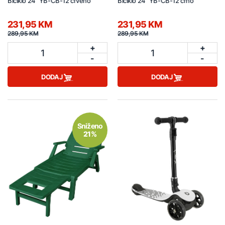
Biciklo 24" YB-CB-12 crveno
Biciklo 24" YB-CB-12 crno
231,95 KM
231,95 KM
289,95 KM
289,95 KM
+
+
1
1
-
-
DODAJ
DODAJ
Sniženo
21%