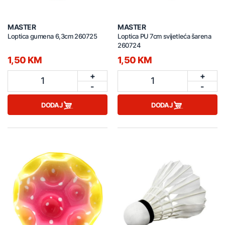
MASTER
MASTER
Loptica gumena 6,3cm 260725
Loptica PU 7cm svijetleća šarena
260724
1,50 KM
1,50 KM
+
+
1
1
-
-
DODAJ
DODAJ