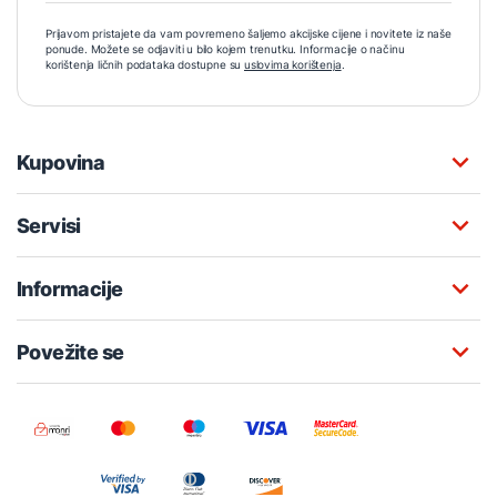
Prijavom pristajete da vam povremeno šaljemo akcijske cijene i novitete iz naše
ponude. Možete se odjaviti u bilo kojem trenutku. Informacije o načinu
korištenja ličnih podataka dostupne su
uslovima korištenja
.
Kupovina
Servisi
Informacije
Povežite se