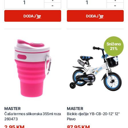
1
1
-
-
DODAJ
DODAJ
Sniženo
21%
MASTER
MASTER
Čaša termos silikonska 355ml roza
Biciklo dječije YB-CB-20-12" 12"
260473
Plavo
2,95 KM
87,95 KM