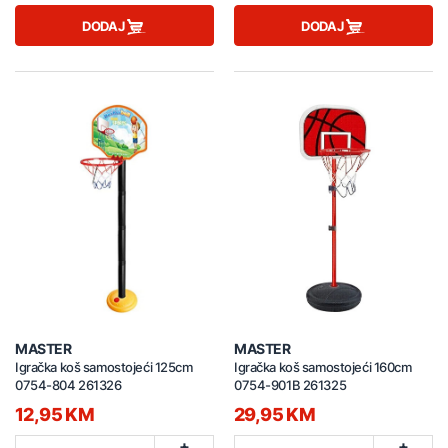
DODAJ
DODAJ
MASTER
MASTER
Igračka koš samostojeći 125cm
Igračka koš samostojeći 160cm
0754-804 261326
0754-901B 261325
12,95 KM
29,95 KM
+
+