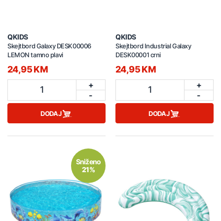
QKIDS
QKIDS
Skejtbord Galaxy DESK00006
Skejtbord Industrial Galaxy
LEMON tamno plavi
DESK00001 crni
24,95 KM
24,95 KM
+
+
1
1
-
-
DODAJ
DODAJ
Sniženo
21%