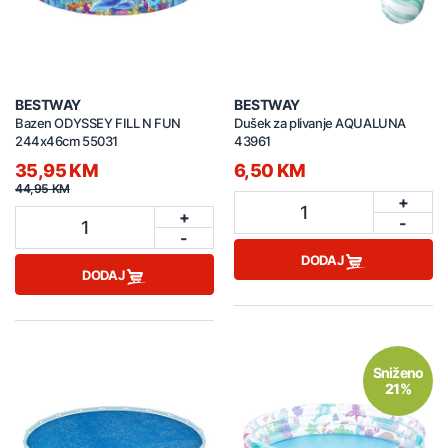
BESTWAY
BESTWAY
Bazen ODYSSEY FILL N FUN
Dušek za plivanje AQUALUNA
244x46cm 55031
43961
35,95 KM
6,50 KM
44,95 KM
+
1
+
-
1
-
DODAJ
DODAJ
Sniženo
21%