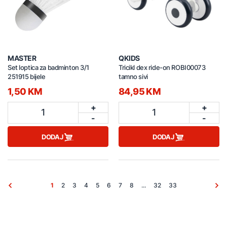
MASTER
QKIDS
Set loptica za badminton 3/1
Tricikl dex ride-on ROBI00073
251915 bijele
tamno sivi
1,50 KM
84,95 KM
+
+
1
1
-
-
DODAJ
DODAJ
1
2
3
4
5
6
7
8
...
32
33