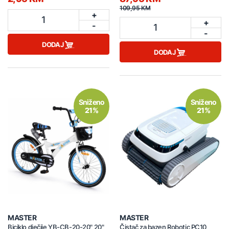
109,95 KM
+
1
+
-
1
-
DODAJ
DODAJ
Sniženo
Sniženo
21%
21%
MASTER
MASTER
Biciklo dječije YB-CB-20-20" 20"
Čistač za bazen Robotic PC10