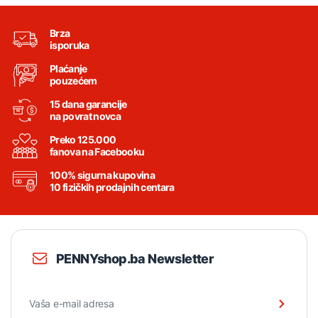
Brza
isporuka
Plaćanje
pouzećem
15 dana garancije
na povrat novca
Preko 125.000
fanova na Facebooku
100% sigurna kupovina
10 fizičkih prodajnih centara
PENNYshop.ba Newsletter