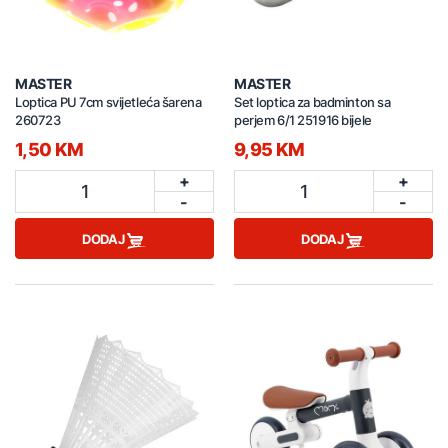
MASTER
MASTER
Loptica PU 7cm svijetleća šarena
Set loptica za badminton sa
260723
perjem 6/1 251916 bijele
1,50 KM
9,95 KM
+
+
1
1
-
-
DODAJ
DODAJ