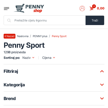
0
0,00
Traži
Naslovna
PENNY plus
Penny Sport
Nazad
Penny Sport
1298 proizvoda
Sortiraj po:
Naziv
Cijena
Filtriraj
Kategorija
Brend