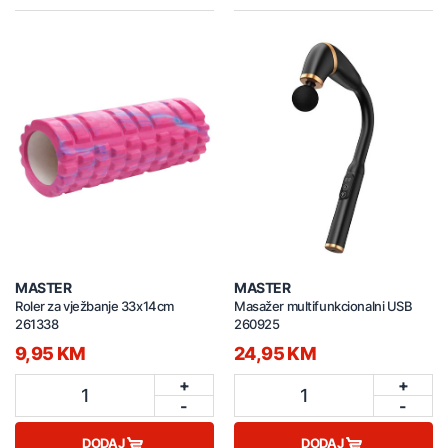
MASTER
MASTER
Roler za vježbanje 33x14cm
Masažer multifunkcionalni USB
261338
260925
9,95 KM
24,95 KM
+
+
1
1
-
-
DODAJ
DODAJ