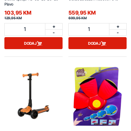
Plavo
103,95 KM
559,95 KM
129,95 KM
699,95 KM
+
+
1
1
-
-
DODAJ
DODAJ