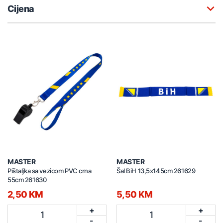
Cijena
MASTER
MASTER
Pištaljka sa vezicom PVC crna
Šal BiH 13,5x145cm 261629
55cm 261630
2,50 KM
5,50 KM
+
+
1
1
-
-