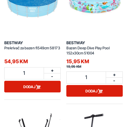
BESTWAY
BESTWAY
Prekrivač za bazen fi549cm 58173
Bazen Deep Dive Play Pool
152x30cm 51004
54,95 KM
15,95 KM
19,95 KM
+
1
+
-
1
-
DODAJ
DODAJ