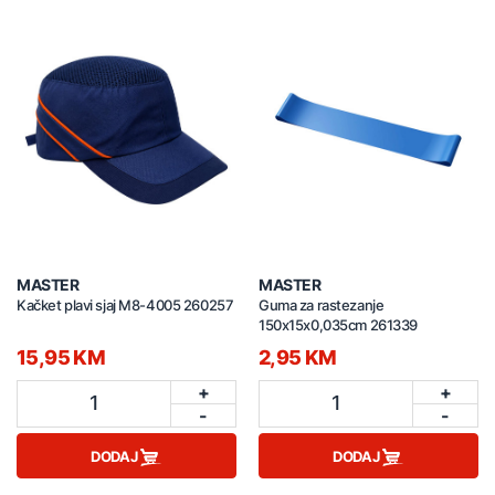
MASTER
MASTER
Kačket plavi sjaj M8-4005 260257
Guma za rastezanje
150x15x0,035cm 261339
15,95 KM
2,95 KM
+
+
1
1
-
-
DODAJ
DODAJ