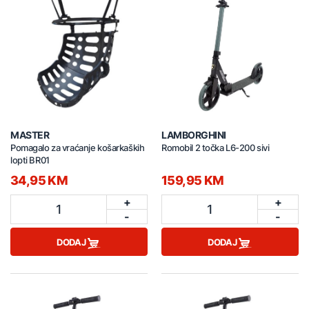
MASTER
LAMBORGHINI
Pomagalo za vraćanje košarkaških
Romobil 2 točka L6-200 sivi
lopti BR01
34,95 KM
159,95 KM
+
+
1
1
-
-
DODAJ
DODAJ