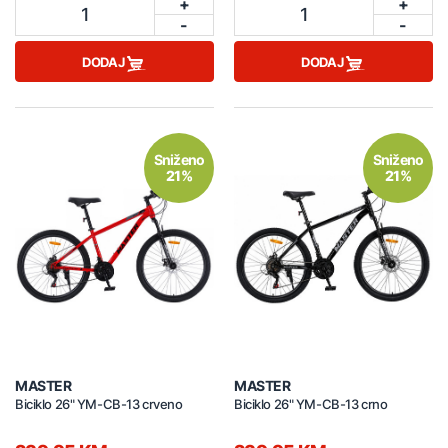
+
+
1
1
-
-
DODAJ
DODAJ
Sniženo
Sniženo
21%
21%
MASTER
MASTER
Biciklo 26" YM-CB-13 crveno
Biciklo 26" YM-CB-13 crno