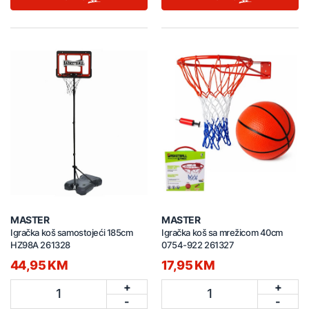
MASTER
MASTER
Igračka koš samostojeći 185cm
Igračka koš sa mrežicom 40cm
HZ98A 261328
0754-922 261327
44,95 KM
17,95 KM
+
+
1
1
-
-