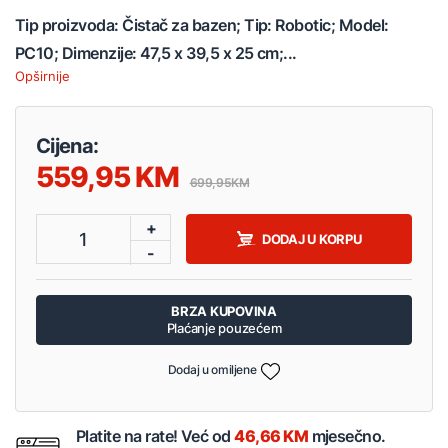
Tip proizvoda: Čistač za bazen; Tip: Robotic; Model:
PC10; Dimenzije: 47,5 x 39,5 x 25 cm;...
Opširnije
Cijena:
559,95
699,95
+
1
DODAJ U KORPU
-
BRZA KUPOVINA
Plaćanje pouzećem
Dodaj u omiljene
Platite na rate! Već od
46,66 KM
mjesečno.