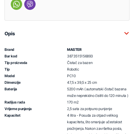
Opis
Brand
MASTER
Bar kod
3873515156893
Tip proizvoda
Čistač za bazen
Tip
Robotic
Model
PC10
Dimenzije
47,5 x 39,5 x 25 cm
Baterija
5200 mAh ( automatski čistač bazena
može neprekidno čistiti do 120 minuta )
Radijus rada
170 m2
Vrijeme punjenja
2,5 sata za potpuno punjenje
Kapacitet
4 litra - Posuda za otpad velikog
kapaciteta, što smanjuje učestalost
pražnjenja. Nakon završetka posla,