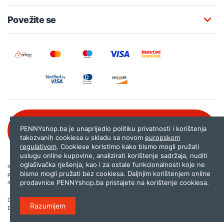
Povežite se
Besplatna korisnička podrška:
PENNYshop.ba je unaprijedio politiku privatnosti i korištenja
080 020 261
takozvanih cookiesa u skladu sa novom
europskom
regulativom
. Cookiese koristimo kako bismo mogli pružati
uslugu online kupovine, analizirati korištenje sadržaja, nuditi
oglašivačka rješenja, kao i za ostale funkcionalnosti koje ne
Internet trgovina PENNYshop.ba nastoji objavljivati samo provjerene i pravilne
bismo mogli pružati bez cookiesa. Daljnjim korištenjem online
podatke. Ako na našoj stranici otkrijete neistinite, odnosno neadekvatne informacije,
prodavnice PENNYshop.ba pristajete na korištenje cookiesa.
molimo vas da nam to javite na
shop@pennyplus.com
.
Copyright © 2026.
Penny plus d.o.o. Sarajevo
.
Razumijem
Dizajn i programiranje:
Lampa.ba