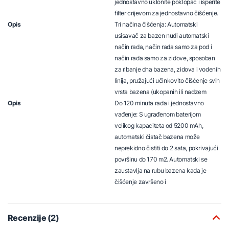
jednostavno uklonite poklopac i isperite
filter crijevom za jednostavno čišćenje.
Opis
Tri načina čišćenja: Automatski
usisavač za bazen nudi automatski
način rada, način rada samo za pod i
način rada samo za zidove, sposoban
za ribanje dna bazena, zidova i vodenih
linija, pružajući učinkovito čišćenje svih
vrsta bazena (ukopanih ili nadzem
Opis
Do 120 minuta rada i jednostavno
vađenje: S ugrađenom baterijom
velikog kapaciteta od 5200 mAh,
automatski čistač bazena može
neprekidno čistiti do 2 sata, pokrivajući
površinu do 170 m2. Automatski se
zaustavlja na rubu bazena kada je
čišćenje završeno i
Recenzije (2)