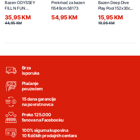
Bazen ODYSSEY
Prekrivač za bazen
Bazen Deep Dive
FILL N FUN
fi549cm 58173
Play Pool 152x30cm
244x46cm 55031
51004
35,95 KM
54,95 KM
15,95 KM
44,95 KM
19,95 KM
Brza
isporuka
Plaćanje
pouzećem
15 dana garancije
na povrat novca
Preko 125.000
fanova na Facebooku
100% sigurna kupovina
10 fizičkih prodajnih centara