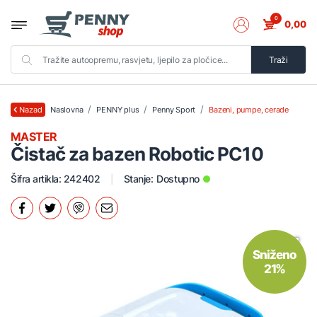
0
0,00
Traži
Naslovna
PENNY plus
Penny Sport
Bazeni, pumpe, cerade
Nazad
MASTER
Čistač za bazen Robotic PC10
Šifra artikla: 242402
Stanje:
Dostupno
Sniženo
21%