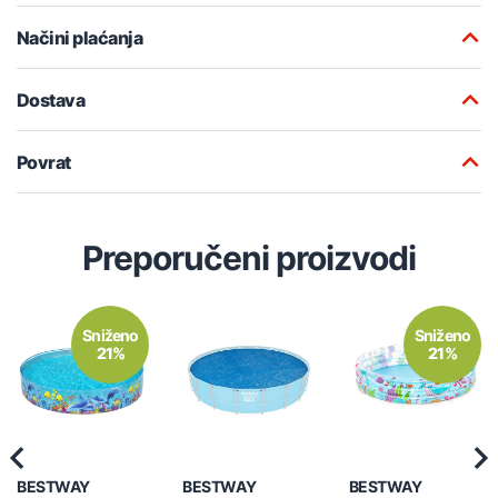
Načini plaćanja
Dostava
Povrat
Preporučeni proizvodi
Sniženo
Sniženo
21%
21%
Previous
Nex
BESTWAY
BESTWAY
BESTWAY