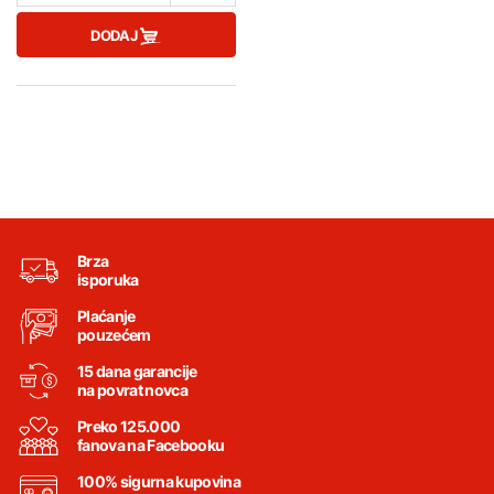
DODAJ
Brza
isporuka
Plaćanje
pouzećem
15 dana garancije
na povrat novca
Preko 125.000
fanova na Facebooku
100% sigurna kupovina