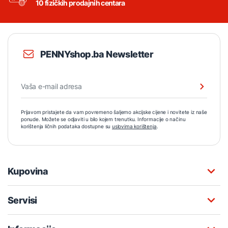
10 fizičkih prodajnih centara
PENNYshop.ba Newsletter
Prijavom pristajete da vam povremeno šaljemo akcijske cijene i novitete iz naše
ponude. Možete se odjaviti u bilo kojem trenutku. Informacije o načinu
korištenja ličnih podataka dostupne su
uslovima korištenja
.
Kupovina
Servisi