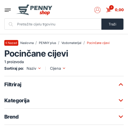
0
0,00
Traži
Naslovna
PENNY plus
Vodomaterijal
Pocinčane cijevi
Nazad
Pocinčane cijevi
1 proizvoda
Sortiraj po:
Naziv
Cijena
Filtriraj
Kategorija
Brend