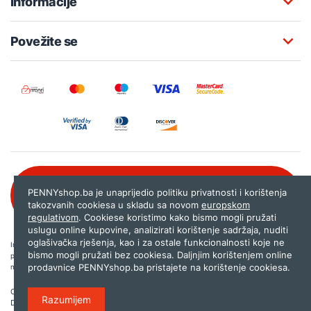
Informacije
Povežite se
Besplatna korisnička podrška:
PENNYshop.ba je unaprijedio politiku privatnosti i korištenja
080 020 261
takozvanih cookiesa u skladu sa novom
europskom
regulativom
. Cookiese koristimo kako bismo mogli pružati
uslugu online kupovine, analizirati korištenje sadržaja, nuditi
oglašivačka rješenja, kao i za ostale funkcionalnosti koje ne
Internet trgovina PENNYshop.ba nastoji objavljivati samo provjerene i pravilne
bismo mogli pružati bez cookiesa. Daljnjim korištenjem online
podatke. Ako na našoj stranici otkrijete neistinite, odnosno neadekvatne informacije,
prodavnice PENNYshop.ba pristajete na korištenje cookiesa.
molimo vas da nam to javite na
shop@pennyplus.com
.
Copyright © 2026.
Penny plus d.o.o. Sarajevo
.
Razumijem
Dizajn i programiranje:
Lampa.ba