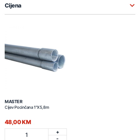
Cijena
MASTER
Cijev Pocinčana 1"X5,8m
48,00 KM
+
1
-