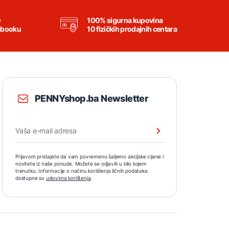
0
100% sigurna kupovina
ebooku
10 fizičkih prodajnih centara
PENNYshop.ba Newsletter
Prijavom pristajete da vam povremeno šaljemo akcijske cijene i
novitete iz naše ponude. Možete se odjaviti u bilo kojem
trenutku. Informacije o načinu korištenja ličnih podataka
dostupne su
uslovima korištenja
.