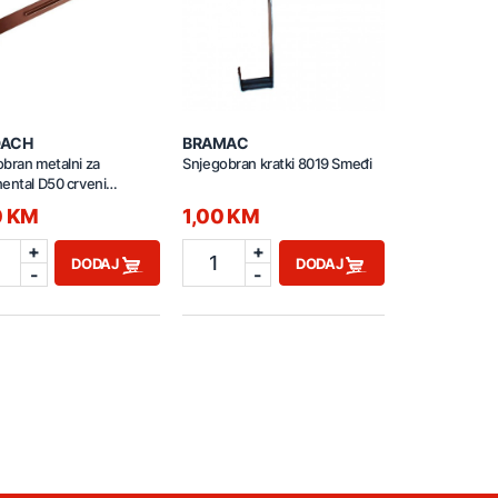
DACH
BRAMAC
bran metalni za
Snjegobran kratki 8019 Smeđi
ental D50 crveni
16
0 KM
1,00 KM
+
+
1
DODAJ
DODAJ
-
-