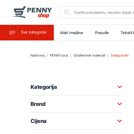
Sve kategorije
aštitu
Ugostiteljstvo
Alati i mašine
Posuđe
Tekstil 
Naslovna
PENNY plus
Građevinski materijal
Snjegobrani
Kategorija
Brend
Cijena