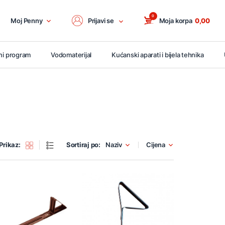
0
Moj Penny
Prijavi se
Moja korpa
0,00
ni program
Vodomaterijal
Kućanski aparati i bijela tehnika
Prikaz:
Sortiraj po:
Naziv
Cijena