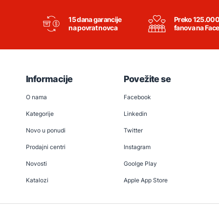
15 dana garancije
Preko 125.00
na povrat novca
fanova na Fac
Informacije
Povežite se
O nama
Facebook
Kategorije
Linkedin
Novo u ponudi
Twitter
Prodajni centri
Instagram
Novosti
Goolge Play
Katalozi
Apple App Store