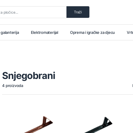
Traži
i galanterija
Elektromaterijal
Oprema i igračke za djecu
Vrt
Snjegobrani
4 proizvoda