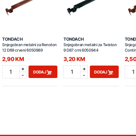
TONDACH
TONDACH
TON
Snjegobran metalni za Renoton
Snjegobran metalni za Twiston
Snjego
12 D69 crveni 6050989
9 D87 crni 6050944
Contin
60506
2,90 KM
3,20 KM
2,5
+
+
1
1
1
DODAJ
DODAJ
-
-