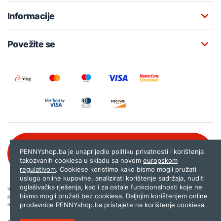
Informacije
Povežite se
Besplatna korisnička podrška:
PENNYshop.ba je unaprijedio politiku privatnosti i korištenja
080 020 261
takozvanih cookiesa u skladu sa novom
europskom
regulativom
. Cookiese koristimo kako bismo mogli pružati
uslugu online kupovine, analizirati korištenje sadržaja, nuditi
oglašivačka rješenja, kao i za ostale funkcionalnosti koje ne
Internet trgovina PENNYshop.ba nastoji objavljivati samo provjerene i pravilne
bismo mogli pružati bez cookiesa. Daljnjim korištenjem online
podatke. Ako na našoj stranici otkrijete neistinite, odnosno neadekvatne informacije,
prodavnice PENNYshop.ba pristajete na korištenje cookiesa.
molimo vas da nam to javite na
shop@pennyplus.com
.