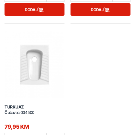
DODAJ
DODAJ
TURKUAZ
Čučavac 004500
79,95 KM