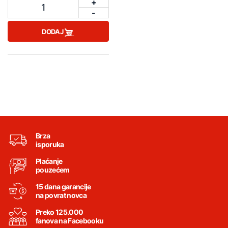
+
1
-
DODAJ
Brza
isporuka
Plaćanje
pouzećem
15 dana garancije
na povrat novca
Preko 125.000
fanova na Facebooku