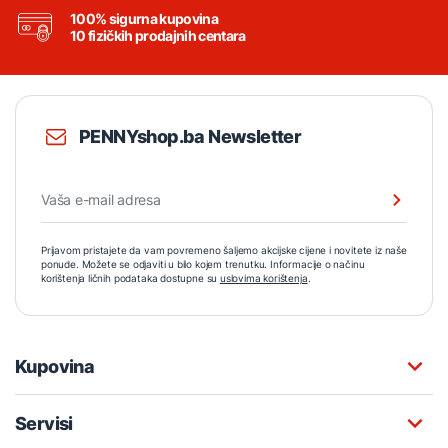
100% sigurna kupovina
10 fizičkih prodajnih centara
PENNYshop.ba Newsletter
Prijavom pristajete da vam povremeno šaljemo akcijske cijene i novitete iz naše
ponude. Možete se odjaviti u bilo kojem trenutku. Informacije o načinu
korištenja ličnih podataka dostupne su
uslovima korištenja
.
Kupovina
Servisi