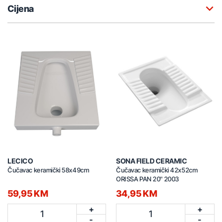
Cijena
LECICO
SONA FIELD CERAMIC
Čučavac keramički 58x49cm
Čučavac keramički 42x52cm
ORISSA PAN 20" 2003
59,95 KM
34,95 KM
+
+
1
1
-
-