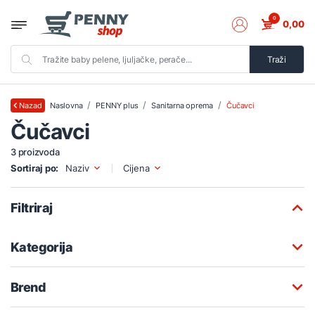
0
0,00
Traži
Naslovna
PENNY plus
Sanitarna oprema
Čučavci
Nazad
Čučavci
3 proizvoda
Sortiraj po:
Naziv
Cijena
Filtriraj
Kategorija
Brend