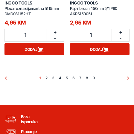
INGCO TOOLS
INGCO TOOLS
Ploča rezna dijamantna fi115mm
Papir brusni 150mm 5/1 P80
DMD031152HT
AKRS150051
4,95 KM
2,95 KM
+
+
1
1
-
-
DODAJ
DODAJ
1
2
3
4
5
6
7
8
9
Brza
isporuka
Plaćanje