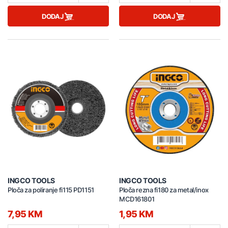
DODAJ
DODAJ
INGCO TOOLS
INGCO TOOLS
Ploča za poliranje fi115 PD1151
Ploča rezna fi180 za metal/inox
MCD161801
7,95 KM
1,95 KM