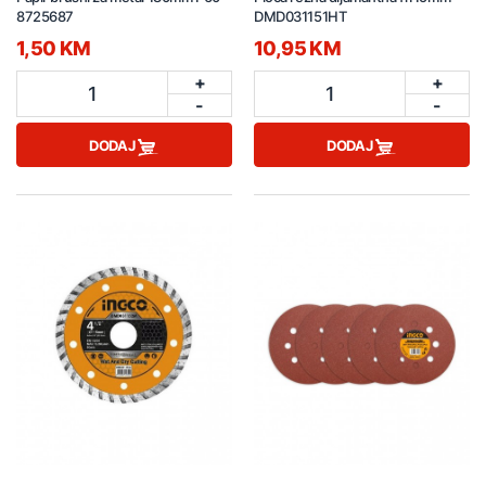
8725687
DMD031151HT
1,50 KM
10,95 KM
+
+
1
1
-
-
DODAJ
DODAJ