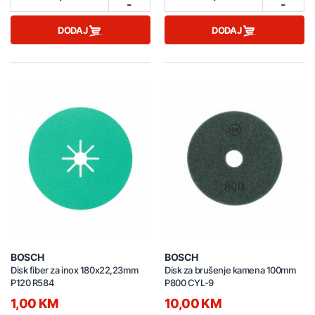
-
-
DODAJ
DODAJ
BOSCH
BOSCH
Disk fiber za inox 180x22,23mm
Disk za brušenje kamena 100mm
P120 R584
P800 CYL-9
1,00 KM
10,00 KM