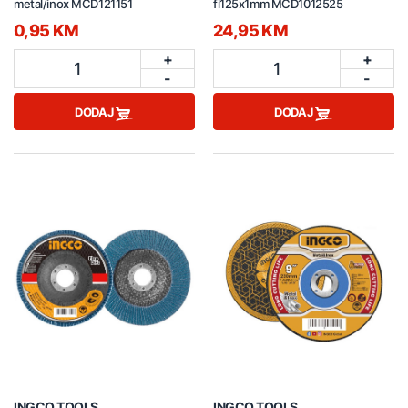
metal/inox MCD121151
fi125x1mm MCD1012525
0,95 KM
24,95 KM
+
+
1
1
-
-
DODAJ
DODAJ
INGCO TOOLS
INGCO TOOLS