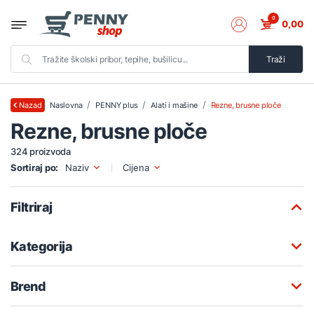
0
0,00
Traži
Naslovna
PENNY plus
Alati i mašine
Rezne, brusne ploče
Nazad
Rezne, brusne ploče
324 proizvoda
Sortiraj po:
Naziv
Cijena
Filtriraj
Kategorija
Brend