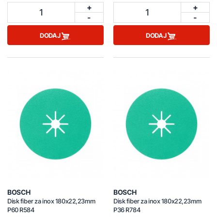
+
+
1
1
-
-
DODAJ
DODAJ
BOSCH
BOSCH
Disk fiber za inox 180x22,23mm
Disk fiber za inox 180x22,23mm
P60 R584
P36 R784