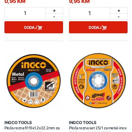
0,95 KM
9,95 KM
+
+
1
1
-
-
DODAJ
DODAJ
INGCO TOOLS
INGCO TOOLS
Ploča rezna fi115x1.2x22.2mm za
Ploča rezna set 25/1 za metal-inox