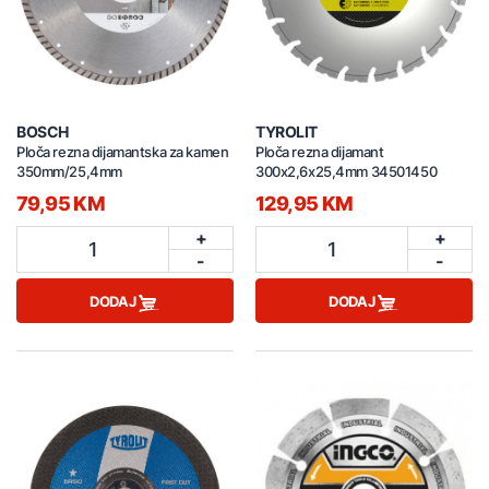
BOSCH
TYROLIT
Ploča rezna dijamantska za kamen
Ploča rezna dijamant
350mm/25,4mm
300x2,6x25,4mm 34501450
79,95 KM
129,95 KM
+
+
1
1
-
-
DODAJ
DODAJ