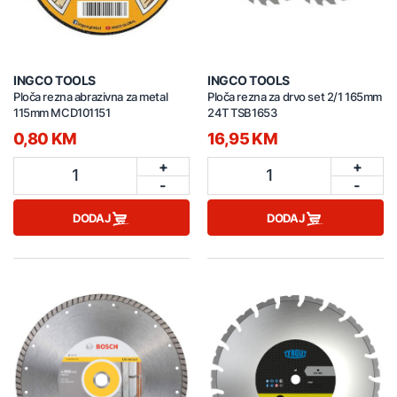
INGCO TOOLS
INGCO TOOLS
Ploča rezna abrazivna za metal
Ploča rezna za drvo set 2/1 165mm
115mm MCD101151
24T TSB1653
0,80 KM
16,95 KM
+
+
1
1
-
-
DODAJ
DODAJ