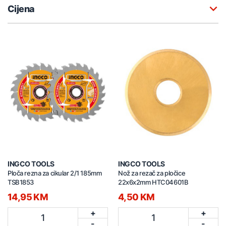
Cijena
INGCO TOOLS
INGCO TOOLS
Ploča rezna za cikular 2/1 185mm
Nož za rezač za pločice
TSB1853
22x6x2mm HTC04601B
14,95 KM
4,50 KM
+
+
1
1
-
-