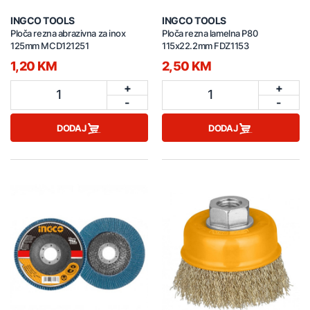
INGCO TOOLS
INGCO TOOLS
Ploča rezna abrazivna za inox
Ploča rezna lamelna P80
125mm MCD121251
115x22.2mm FDZ1153
1,20 KM
2,50 KM
+
+
1
1
-
-
DODAJ
DODAJ