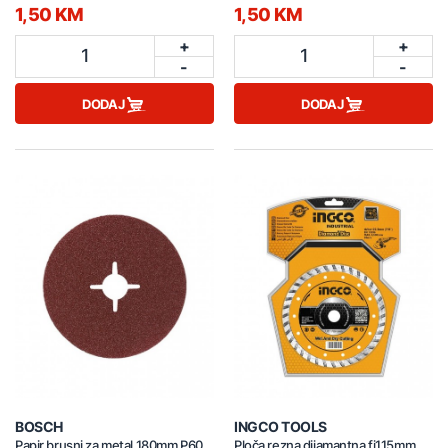
1,50 KM
1,50 KM
+
+
1
1
-
-
DODAJ
DODAJ
BOSCH
INGCO TOOLS
Papir brusni za metal 180mm P60
Ploča rezna dijamantna fi115mm