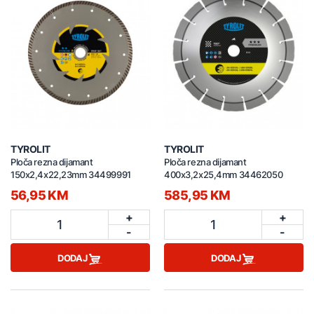
TYROLIT
TYROLIT
Ploča rezna dijamant
Ploča rezna dijamant
150x2,4x22,23mm 34499991
400x3,2x25,4mm 34462050
56,95 KM
585,95 KM
+
+
1
1
-
-
DODAJ
DODAJ