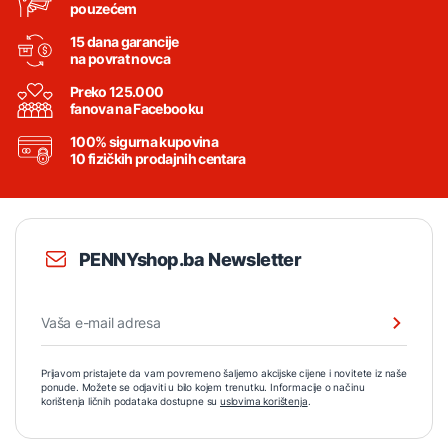
pouzećem
15 dana garancije
na povrat novca
Preko 125.000
fanova na Facebooku
100% sigurna kupovina
10 fizičkih prodajnih centara
PENNYshop.ba Newsletter
Prijavom pristajete da vam povremeno šaljemo akcijske cijene i novitete iz naše
ponude. Možete se odjaviti u bilo kojem trenutku. Informacije o načinu
korištenja ličnih podataka dostupne su
uslovima korištenja
.