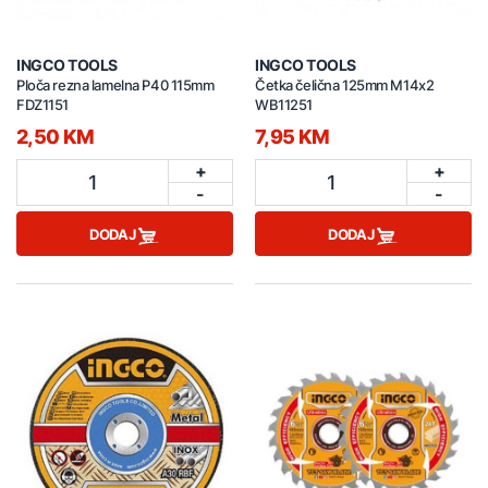
INGCO TOOLS
INGCO TOOLS
Ploča rezna lamelna P40 115mm
Četka čelična 125mm M14x2
FDZ1151
WB11251
2,50 KM
7,95 KM
+
+
1
1
-
-
DODAJ
DODAJ