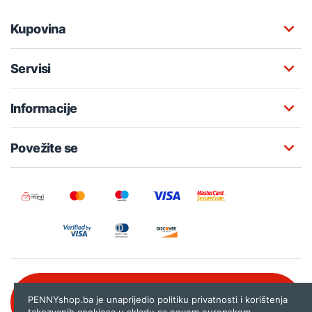
Kupovina
Servisi
Informacije
Povežite se
Besplatna korisnička podrška:
PENNYshop.ba je unaprijedio politiku privatnosti i korištenja
080 020 261