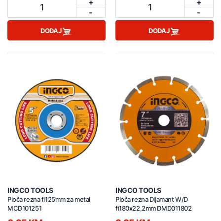
+
+
1
1
-
-
DODAJ
DODAJ
INGCO TOOLS
INGCO TOOLS
Ploča rezna fi125mm za metal
Ploča rezna Dijamant W/D
MCD101251
fi180x22,2mm DMD011802