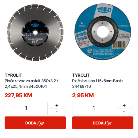
TYROLIT
TYROLIT
Ploča rezna za asfalt 350x3,2 /
Ploča brusna 115x6mm Basic
2,4x25,4mm 34500104
34468716
227,95 KM
2,95 KM
+
+
1
1
-
-
DODAJ
DODAJ