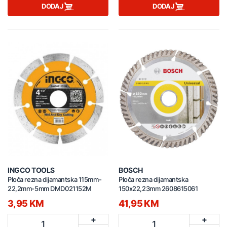
DODAJ
DODAJ
INGCO TOOLS
BOSCH
Ploča rezna dijamantska 115mm-
Ploča rezna dijamantska
22,2mm-5mm DMD021152M
150x22,23mm 2608615061
3,95 KM
41,95 KM
+
+
1
1