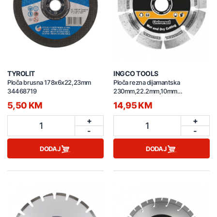
TYROLIT
INGCO TOOLS
Ploča brusna 178x6x22,23mm
Ploča rezna dijamantska
34468719
230mm,22.2mm,10mm
DMD0123013
5,50 KM
14,95 KM
+
+
1
1
-
-
DODAJ
DODAJ