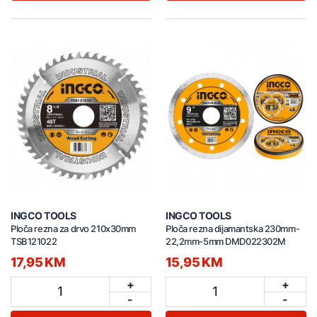
INGCO TOOLS
INGCO TOOLS
Ploča rezna za drvo 210x30mm
Ploča rezna dijamantska 230mm-
TSB121022
22,2mm-5mm DMD022302M
17,95 KM
15,95 KM
+
+
1
1
-
-