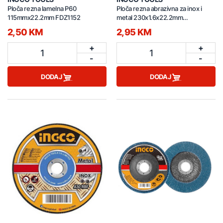
Ploča rezna lamelna P60
Ploča rezna abrazivna za inox i
115mmx22.2mm FDZ1152
metal 230x1.6x22.2mm
MCD162301
2,50 KM
2,95 KM
+
+
1
1
-
-
DODAJ
DODAJ