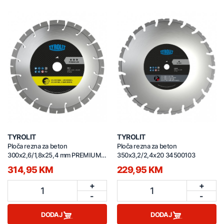
TYROLIT
TYROLIT
Ploča rezna za beton
Ploča rezna za beton
300x2,6/1,8x25,4 mm PREMIUM
350x3,2/2,4x20 34500103
34431008
314,95 KM
229,95 KM
+
+
1
1
-
-
DODAJ
DODAJ