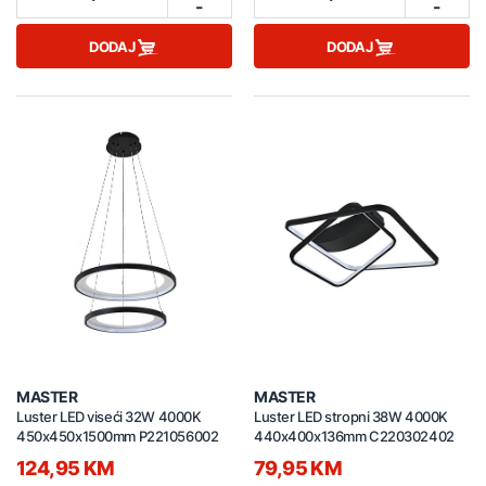
-
-
DODAJ
DODAJ
MASTER
MASTER
Luster LED viseći 32W 4000K
Luster LED stropni 38W 4000K
450x450x1500mm P221056002
440x400x136mm C220302402
124,95 KM
79,95 KM