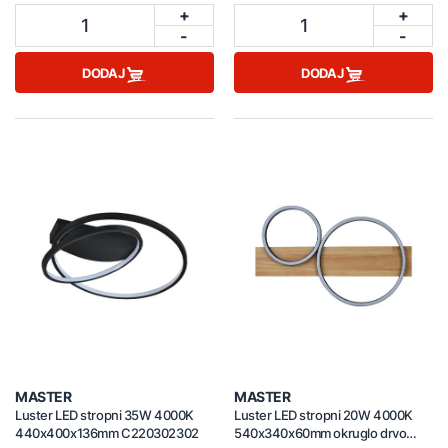
+
+
1
1
-
-
DODAJ
DODAJ
MASTER
MASTER
Luster LED stropni 35W 4000K
Luster LED stropni 20W 4000K
440x400x136mm C220302302
540x340x60mm okruglo drvo