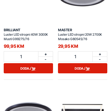
BRILLIANT
MASTER
Luster LED stropni 40W 3000K
Luster LED stropni 20W 2700K
Musti G99275/76
Mosako G80545/76
99,95 KM
29,95 KM
+
+
1
1
-
-
DODAJ
DODAJ