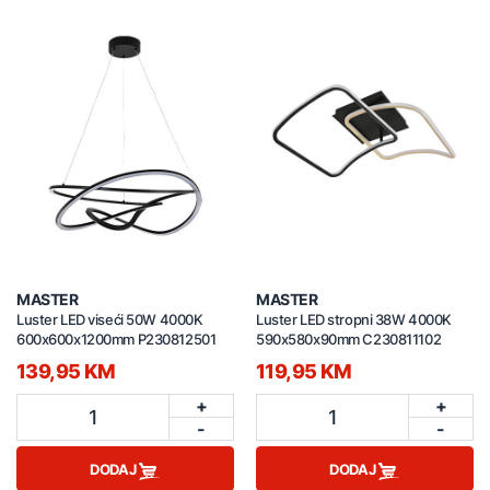
MASTER
MASTER
Luster LED viseći 50W 4000K
Luster LED stropni 38W 4000K
600x600x1200mm P230812501
590x580x90mm C230811102
139,95 KM
119,95 KM
+
+
1
1
-
-
DODAJ
DODAJ