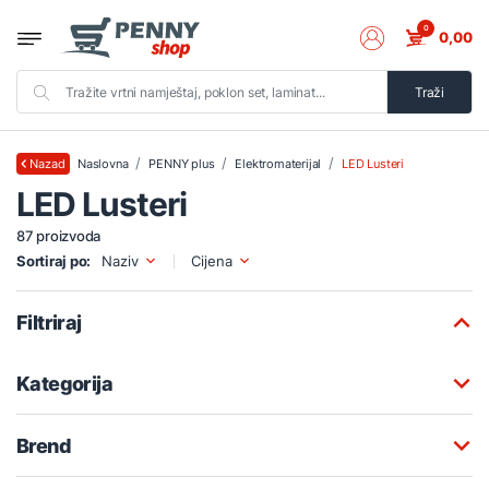
0
0,00
Traži
Naslovna
PENNY plus
Elektromaterijal
LED Lusteri
Nazad
LED Lusteri
87 proizvoda
Sortiraj po:
Naziv
Cijena
Filtriraj
Kategorija
Brend