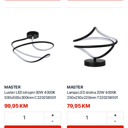
MASTER
MASTER
Luster LED stropni 30W 4000K
Lampa LED stolna 20W 4000K
500x500x300mm C220258501
250x250x220mm T220258501
99,95 KM
79,95 KM
+
+
1
1
-
-