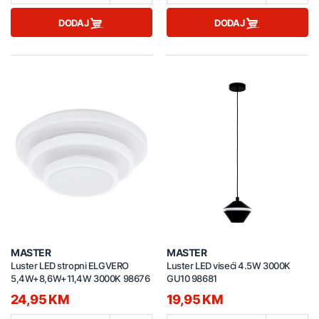
DODAJ
DODAJ
MASTER
MASTER
Luster LED stropni ELGVERO
Luster LED viseći 4.5W 3000K
5,4W+8,6W+11,4W 3000K 98676
GU10 98681
24,95 KM
19,95 KM