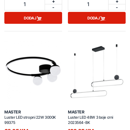
+
+
1
1
-
-
DODAJ
DODAJ
MASTER
MASTER
Luster LED stropni 22W 3000K
Luster LED 48W 3 boje crni
99375
2023564-BK