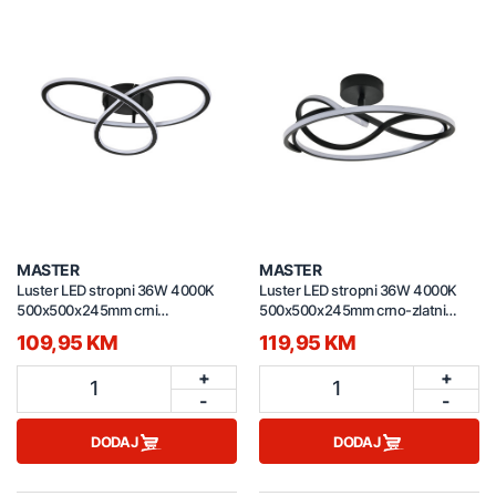
MASTER
MASTER
Luster LED stropni 36W 4000K
Luster LED stropni 36W 4000K
500x500x245mm crni
500x500x245mm crno-zlatni
C230812601A
C230812501
109,95 KM
119,95 KM
+
+
1
1
-
-
DODAJ
DODAJ