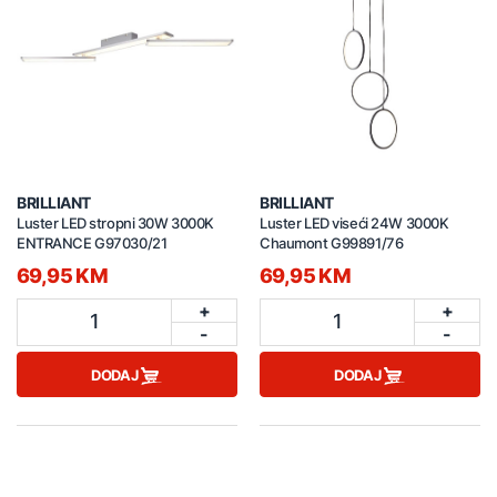
BRILLIANT
BRILLIANT
Luster LED stropni 30W 3000K
Luster LED viseći 24W 3000K
ENTRANCE G97030/21
Chaumont G99891/76
69,95 KM
69,95 KM
+
+
1
1
-
-
DODAJ
DODAJ