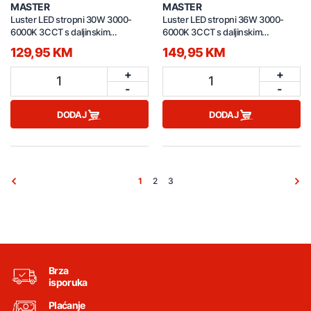
MASTER
MASTER
Luster LED stropni 30W 3000-
Luster LED stropni 36W 3000-
6000K 3CCT s daljinskim
6000K 3CCT s daljinskim
900x240x85mm C230624202
900x280x75mm C230624203B
129,95 KM
149,95 KM
+
+
1
1
-
-
DODAJ
DODAJ
1
2
3
Brza
isporuka
Plaćanje