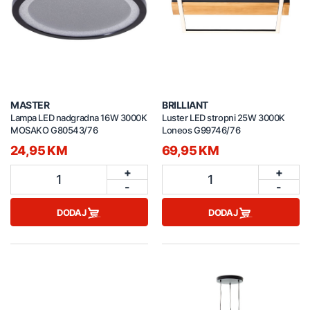
MASTER
BRILLIANT
Lampa LED nadgradna 16W 3000K
Luster LED stropni 25W 3000K
MOSAKO G80543/76
Loneos G99746/76
24,95 KM
69,95 KM
+
+
1
1
-
-
DODAJ
DODAJ