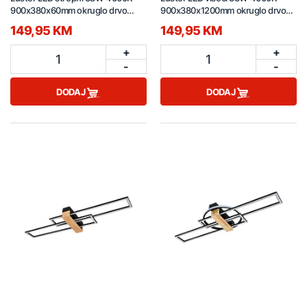
900x380x60mm okruglo drvo
900x380x1200mm okruglo drvo
C230719104
P230719104
149,95 KM
149,95 KM
+
+
1
1
-
-
DODAJ
DODAJ