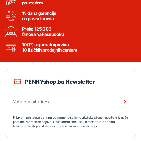
pouzećem
15 dana garancije
na povrat novca
Preko 125.000
fanova na Facebooku
100% sigurna kupovina
10 fizičkih prodajnih centara
PENNYshop.ba Newsletter
Prijavom pristajete da vam povremeno šaljemo akcijske cijene i novitete iz naše
ponude. Možete se odjaviti u bilo kojem trenutku. Informacije o načinu
korištenja ličnih podataka dostupne su
uslovima korištenja
.