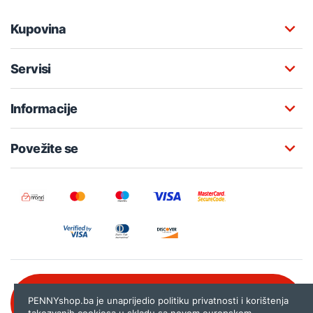
Kupovina
Servisi
Informacije
Povežite se
Besplatna korisnička podrška:
PENNYshop.ba je unaprijedio politiku privatnosti i korištenja
080 020 261