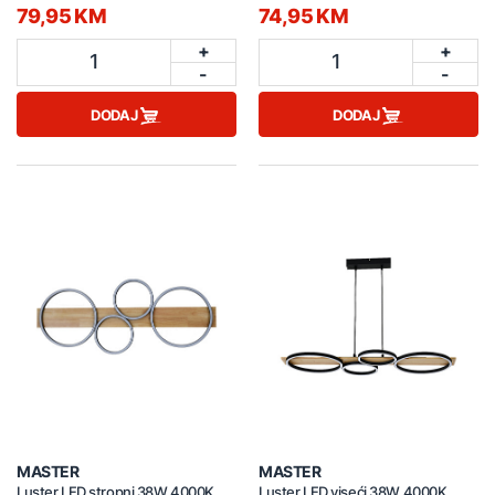
C230719102
79,95 KM
74,95 KM
+
+
1
1
-
-
DODAJ
DODAJ
MASTER
MASTER
Luster LED stropni 38W 4000K
Luster LED viseći 38W 4000K