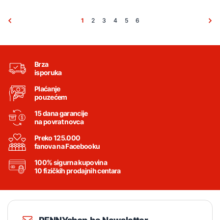
1
2
3
4
5
6
Brza
isporuka
Plaćanje
pouzećem
15 dana garancije
na povrat novca
Preko 125.000
fanova na Facebooku
100% sigurna kupovina
10 fizičkih prodajnih centara