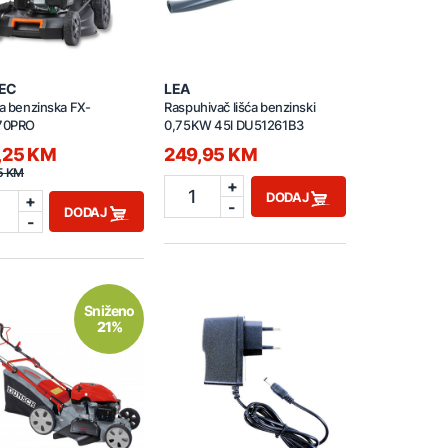
EC
LEA
ca benzinska FX-
Raspuhivač lišća benzinski
70PRO
0,75KW 45l DU51261B3
,25 KM
249,95 KM
5 KM
+
1
DODAJ
+
-
DODAJ
-
Sniženo
21%