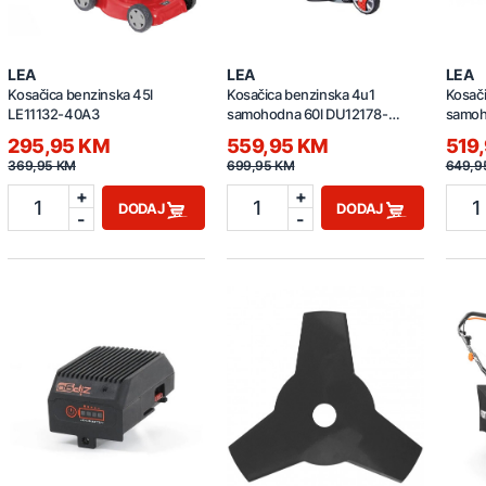
LEA
LEA
LEA
Kosačica benzinska 45l
Kosačica benzinska 4u1
Kosači
LE11132-40A3
samohodna 60l DU12178-
samoh
51B4PV
295,95 KM
559,95 KM
519
369,95 KM
699,95 KM
649,9
+
+
1
1
1
DODAJ
DODAJ
-
-