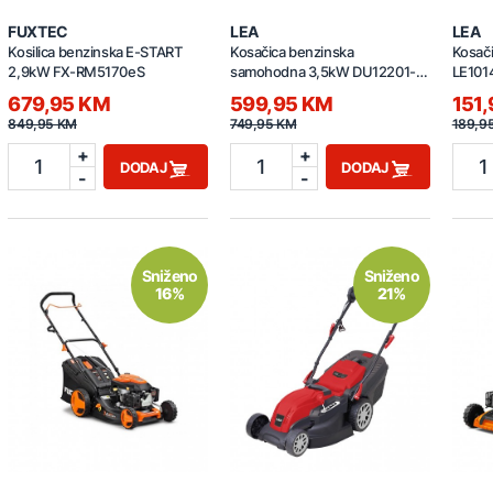
FUXTEC
LEA
LEA
Kosilica benzinska E-START
Kosačica benzinska
Kosači
2,9kW FX-RM5170eS
samohodna 3,5kW DU12201-
LE101
56B3
679,95 KM
599,95 KM
151
849,95 KM
749,95 KM
189,9
+
+
1
1
1
DODAJ
DODAJ
-
-
Sniženo
Sniženo
16%
21%