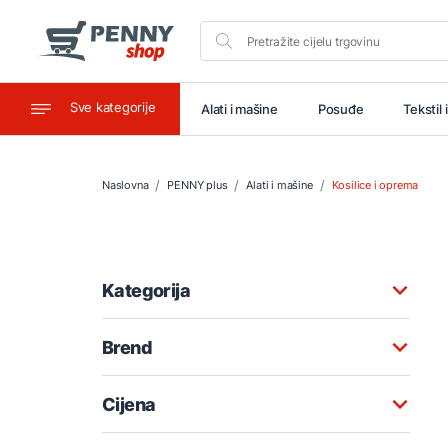
Sve kategorije
aštitu
Ugostiteljstvo
Alati i mašine
Posuđe
Tekstil 
Naslovna
PENNY plus
Alati i mašine
Kosilice i oprema
Kategorija
Brend
Cijena