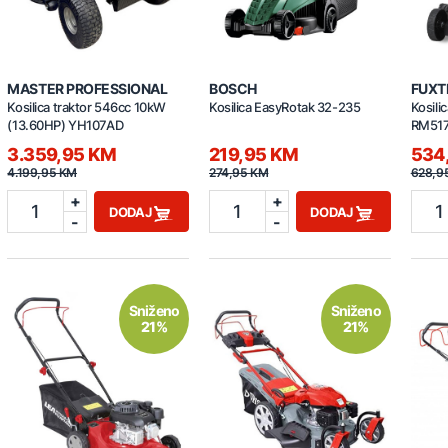
MASTER PROFESSIONAL
BOSCH
FUXT
Kosilica traktor 546cc 10kW
Kosilica EasyRotak 32-235
Kosili
(13.60HP) YH107AD
RM51
3.359,95 KM
219,95 KM
534
4.199,95 KM
274,95 KM
628,9
+
+
1
1
1
DODAJ
DODAJ
-
-
Sniženo
Sniženo
21%
21%