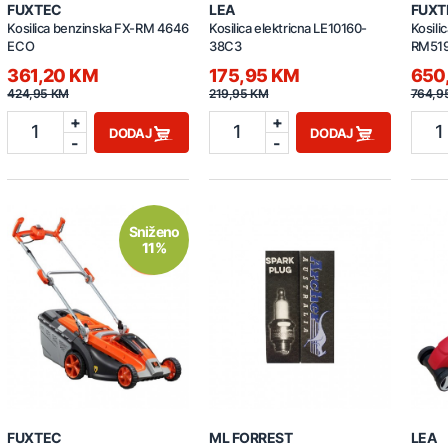
FUXTEC
LEA
FUXT
Kosilica benzinska FX-RM 4646
Kosilica elektricna LE10160-
Kosili
ECO
38C3
RM51
361,20 KM
175,95 KM
650
424,95 KM
219,95 KM
764,9
+
+
1
1
1
DODAJ
DODAJ
-
-
Sniženo
11%
FUXTEC
ML FORREST
LEA