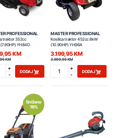
ER PROFESSIONAL
MASTER PROFESSIONAL
ca traktor 352cc
Kosilica traktor 452cc 8kW
(7.90HP) YH84D
(10.90HP) YH96A
99,95 KM
3.199,95 KM
,95 KM
3.999,95 KM
+
+
1
DODAJ
DODAJ
-
-
Sniženo
16%