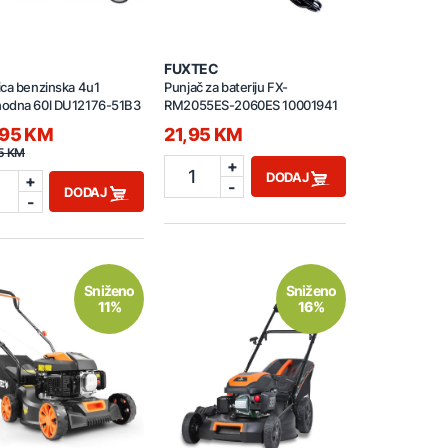
FUXTEC
ca benzinska 4u1
Punjač za bateriju FX-
odna 60l DU12176-51B3
RM2055ES-2060ES 10001941
,95 KM
21,95 KM
5 KM
+
1
DODAJ
+
-
DODAJ
-
Sniženo
Sniženo
11%
16%