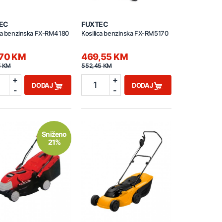
EC
FUXTEC
ica benzinska FX-RM4180
Kosilica benzinska FX-RM5170
,70 KM
469,55 KM
5 KM
552,45 KM
+
+
1
DODAJ
DODAJ
-
-
Sniženo
21%