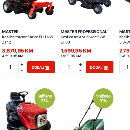
MASTER
MASTER PROFESSIONAL
MAST
Kosilica traktor 546cc EU 11kW
Kosilica traktor 224cc 5kW
Kosili
ZT42
LH63
5.8kW
3.679,95 KM
1.599,95 KM
2.7
4.599,95 KM
1.999,95 KM
3.499
+
+
1
1
1
DODAJ
DODAJ
-
-
Sniženo
Sniženo
21%
21%