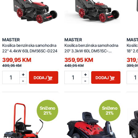
MASTER
MASTER
MAS
Kosilica benzinska samohodna
Kosilica benzinska samohodna
Kosil
22" 4.4kW 60L DM56SC-D224
20" 3.3kW 60L DM51SC-
18" 2
DO175
399,95 KM
359,95 KM
319
499,95 KM
449,95 KM
399,9
+
+
1
1
1
DODAJ
DODAJ
-
-
Sniženo
Sniženo
21%
21%