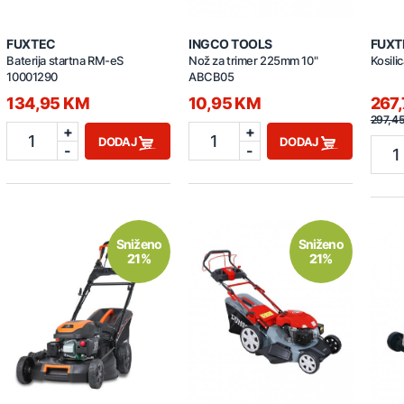
FUXTEC
INGCO TOOLS
FUXT
Baterija startna RM-eS
Nož za trimer 225mm 10"
Kosil
10001290
ABCB05
134,95 KM
10,95 KM
267
297,4
+
+
1
1
DODAJ
DODAJ
-
-
1
Sniženo
Sniženo
21%
21%