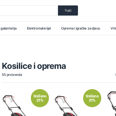
Traži
i galanterija
Elektromaterijal
Oprema i igračke za djecu
Vrt
Kosilice i oprema
55 proizvoda
Sniženo
Sniženo
21%
21%