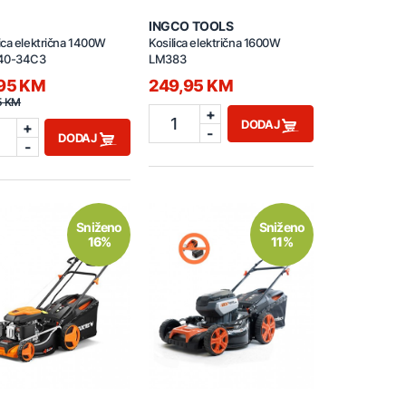
INGCO TOOLS
ca električna 1400W
Kosilica električna 1600W
40-34C3
LM383
,95 KM
249,95 KM
5 KM
+
1
DODAJ
+
-
DODAJ
-
Sniženo
Sniženo
16%
11%