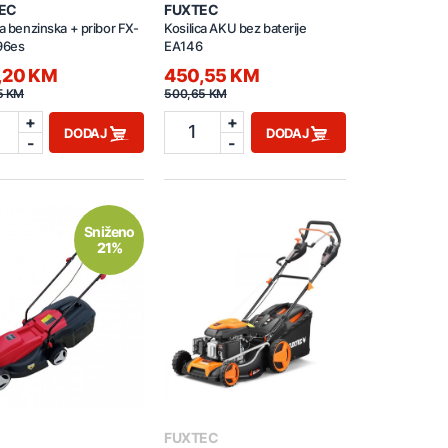
EC
FUXTEC
ca benzinska + pribor FX-
Kosilica AKU bez baterije
96es
EA146
,20 KM
450,55 KM
5 KM
500,65 KM
+
+
1
DODAJ
DODAJ
-
-
Sniženo
21%
FUXTEC