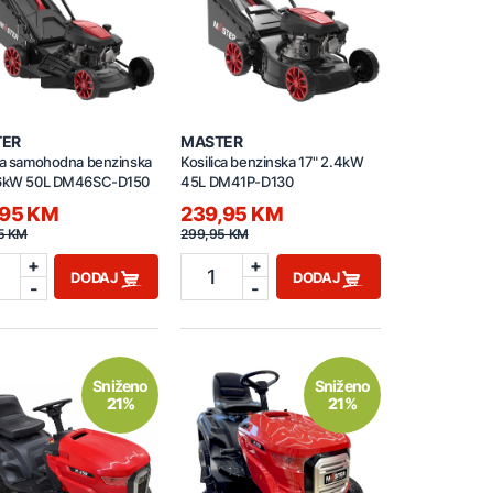
TER
MASTER
ica samohodna benzinska
Kosilica benzinska 17" 2.4kW
.6kW 50L DM46SC-D150
45L DM41P-D130
,95 KM
239,95 KM
5 KM
299,95 KM
+
+
1
DODAJ
DODAJ
-
-
Sniženo
Sniženo
21%
21%