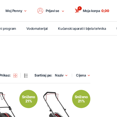
0
Moj Penny
Prijavi se
Moja korpa
0,00
ni program
Vodomaterijal
Kućanski aparati i bijela tehnika
Prikaz:
Sortiraj po:
Naziv
Cijena
Sniženo
Sniženo
21%
21%