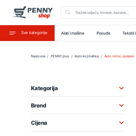
Sve kategorije
aštitu
Ugostiteljstvo
Alati i mašine
Posuđe
Tekstil 
Naslovna
PENNY plus
Auto kozmetika
Auto mirisi, sprejevi
Kategorija
Brend
Cijena