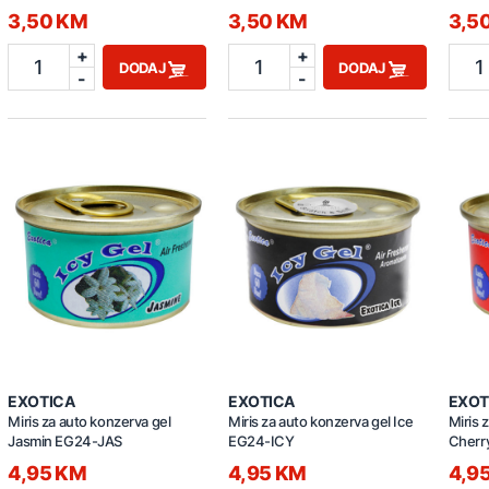
3,50 KM
3,50 KM
3,5
+
+
1
1
1
DODAJ
DODAJ
-
-
EXOTICA
EXOTICA
EXOT
Miris za auto konzerva gel
Miris za auto konzerva gel Ice
Miris 
Jasmin EG24-JAS
EG24-ICY
Cherr
4,95 KM
4,95 KM
4,9