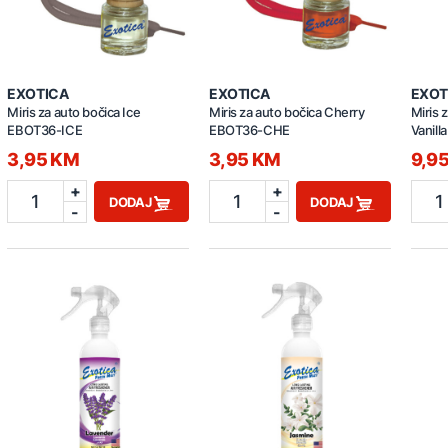
EXOTICA
EXOTICA
EXOT
Miris za auto bočica Ice
Miris za auto bočica Cherry
Miris 
EBOT36-ICE
EBOT36-CHE
Vanil
3,95 KM
3,95 KM
9,9
+
+
1
1
1
DODAJ
DODAJ
-
-