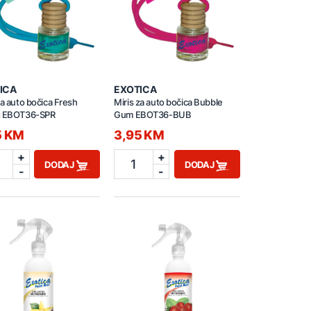
ICA
EXOTICA
za auto bočica Fresh
Miris za auto bočica Bubble
g EBOT36-SPR
Gum EBOT36-BUB
5 KM
3,95 KM
+
+
1
DODAJ
DODAJ
-
-