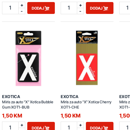
+
+
1
1
1
DODAJ
DODAJ
-
-
EXOTICA
EXOTICA
EXOT
Miris za auto "X" Xotica Bubble
Miris za auto "X" Xotica Cherry
Miris z
Gum XOT1-BUB
XOT1-CHE
XOT1
1,50 KM
1,50 KM
1,5
+
+
1
1
1
DODAJ
DODAJ