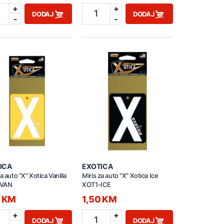
+
+
1
DODAJ
DODAJ
-
-
ICA
EXOTICA
a auto "X" Xotica Vanilla
Miris za auto "X" Xotica Ice
-VAN
XOT1-ICE
0 KM
1,50 KM
+
+
1
DODAJ
DODAJ