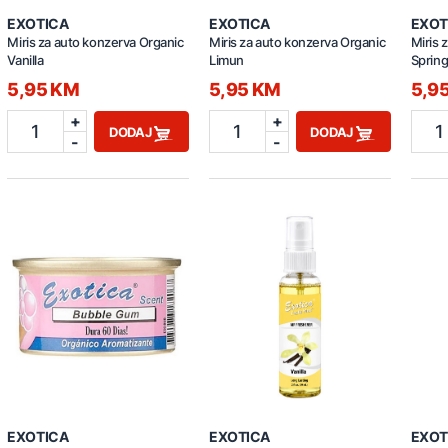
EXOTICA
EXOTICA
EXOT
Miris za auto konzerva Organic
Miris za auto konzerva Organic
Miris 
Vanilla
Limun
Sprin
5,95 KM
5,95 KM
5,9
+
+
1
1
1
DODAJ
DODAJ
-
-
EXOTICA
EXOTICA
EXOT