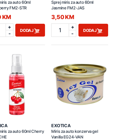
miris za auto 60ml
Sprej miris za auto 60ml
berry FM2-STR
Jasmine FM2-JAS
0 KM
3,50 KM
+
+
1
DODAJ
DODAJ
-
-
ICA
EXOTICA
miris za auto 60ml Cherry
Miris za auto konzerva gel
CHE
Vanilla EG24-VAN