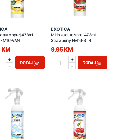
ICA
EXOTICA
za auto sprej 473ml
Miris za auto sprej 473ml
la FM16-VAN
Strawberry FM16-STR
5 KM
9,95 KM
+
+
1
DODAJ
DODAJ
-
-