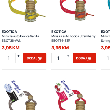
EXOTICA
EXOTICA
EXOT
Miris za auto bočica Vanilla
Miris za auto bočica Strawberry
Miris 
EBOT36-VAN
EBOT36-STR
Sprin
3,95 KM
3,95 KM
3,9
+
+
1
1
1
DODAJ
DODAJ
-
-