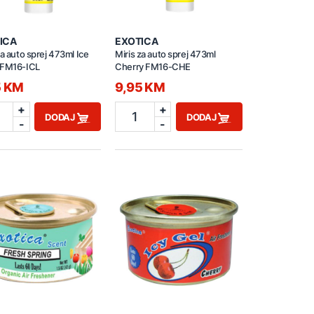
ICA
EXOTICA
za auto sprej 473ml Ice
Miris za auto sprej 473ml
 FM16-ICL
Cherry FM16-CHE
5 KM
9,95 KM
+
+
1
DODAJ
DODAJ
-
-