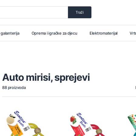
Traži
i galanterija
Oprema i igračke za djecu
Elektromaterijal
Vrt
Auto mirisi, sprejevi
88 proizvoda