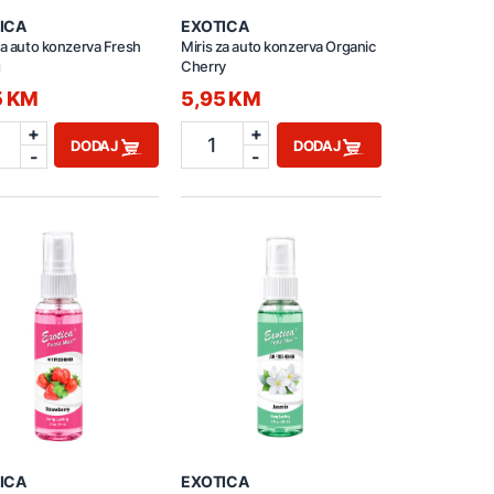
ICA
EXOTICA
za auto konzerva Fresh
Miris za auto konzerva Organic
g
Cherry
5 KM
5,95 KM
+
+
1
DODAJ
DODAJ
-
-
ICA
EXOTICA