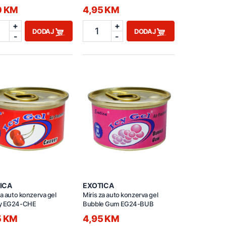
0 KM
4,95 KM
+
+
1
DODAJ
DODAJ
-
-
ICA
EXOTICA
za auto konzerva gel
Miris za auto konzerva gel
y EG24-CHE
Bubble Gum EG24-BUB
5 KM
4,95 KM