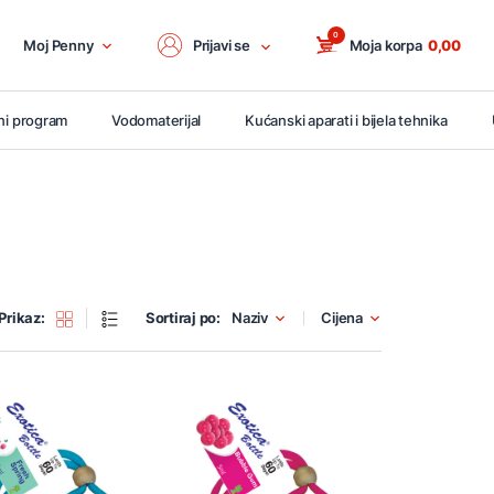
0
Moj Penny
Prijavi se
Moja korpa
0,00
ni program
Vodomaterijal
Kućanski aparati i bijela tehnika
Prikaz:
Sortiraj po:
Naziv
Cijena