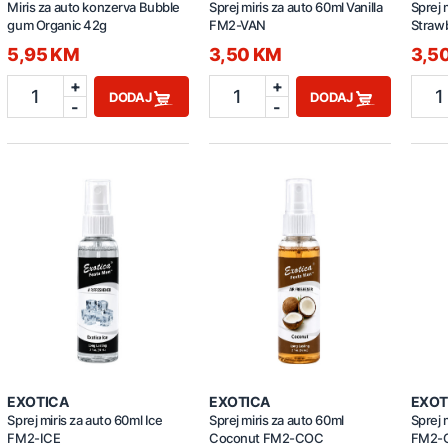
Miris za auto konzerva Bubble
Sprej miris za auto 60ml Vanilla
Sprej 
gum Organic 42g
FM2-VAN
Straw
5,95 KM
3,50 KM
3,5
+
+
1
1
1
DODAJ
DODAJ
-
-
EXOTICA
EXOTICA
EXOT
Sprej miris za auto 60ml Ice
Sprej miris za auto 60ml
Sprej 
FM2-ICE
Coconut FM2-COC
FM2-