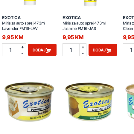
EXOTICA
EXOTICA
EXOT
Miris za auto sprej 473ml
Miris za auto sprej 473ml
Miris 
Lavender FM16-LAV
Jasmine FM16-JAS
Clean
9,95 KM
9,95 KM
9,9
+
+
1
1
1
DODAJ
DODAJ
-
-