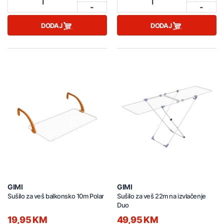
1
1
-
-
DODAJ
DODAJ
GIMI
GIMI
Sušilo za veš balkonsko 10m Polar
Sušilo za veš 22m na izvlačenje
Duo
19,95 KM
49,95 KM