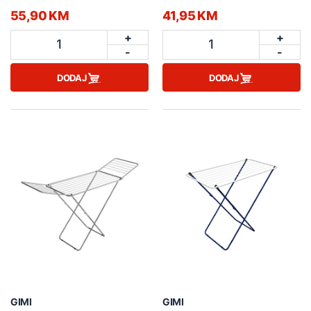
55,90 KM
41,95 KM
+
+
1
1
-
-
DODAJ
DODAJ
GIMI
GIMI