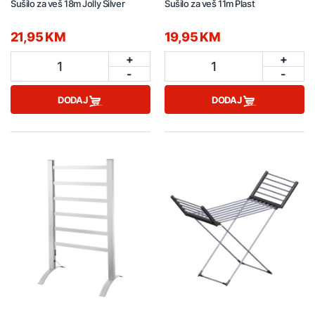
Sušilo za veš 18m Jolly Silver
Sušilo za veš 11m Plast
21,95 KM
19,95 KM
+
+
1
1
-
-
DODAJ
DODAJ