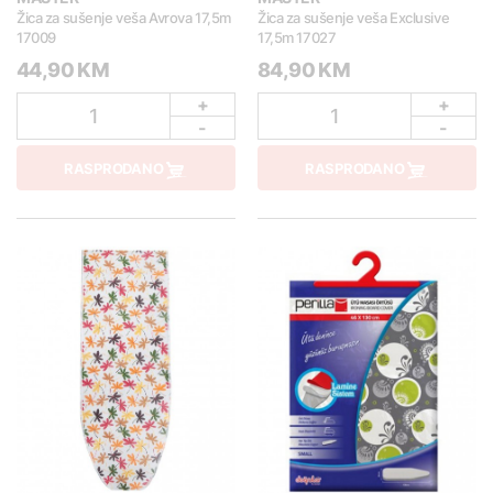
Žica za sušenje veša Avrova 17,5m
Žica za sušenje veša Exclusive
17009
17,5m 17027
44,90 KM
84,90 KM
+
+
1
1
-
-
RASPRODANO
RASPRODANO