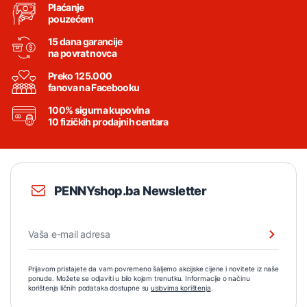
Plaćanje
pouzećem
15 dana garancije
na povrat novca
Preko 125.000
fanova na Facebooku
100% sigurna kupovina
10 fizičkih prodajnih centara
PENNYshop.ba Newsletter
Prijavom pristajete da vam povremeno šaljemo akcijske cijene i novitete iz naše
ponude. Možete se odjaviti u bilo kojem trenutku. Informacije o načinu
korištenja ličnih podataka dostupne su
uslovima korištenja
.