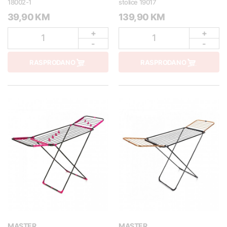
18002-1
stolice 19017
39,90 KM
139,90 KM
+
+
1
1
-
-
RASPRODANO
RASPRODANO
MASTER
MASTER