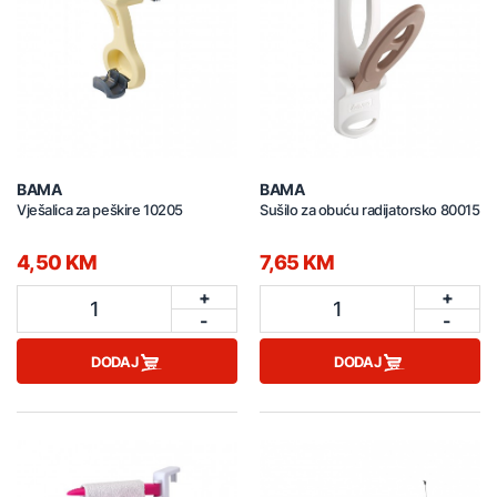
BAMA
BAMA
Vješalica za peškire 10205
Sušilo za obuću radijatorsko 80015
4,50 KM
7,65 KM
+
+
1
1
-
-
DODAJ
DODAJ