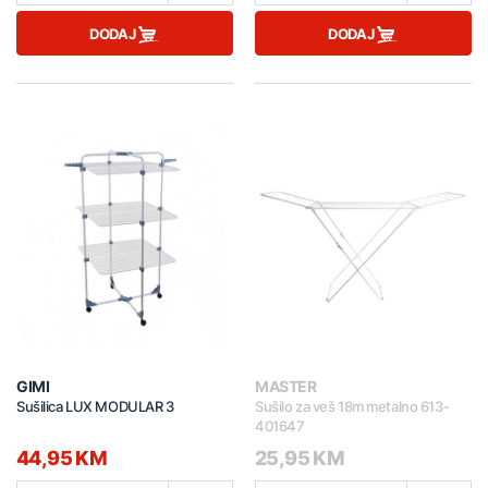
DODAJ
DODAJ
GIMI
MASTER
Sušilica LUX MODULAR 3
Sušilo za veš 18m metalno 613-
401647
44,95 KM
25,95 KM