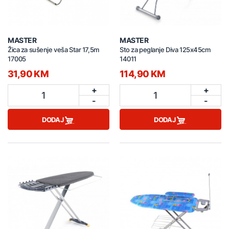
MASTER
MASTER
Žica za sušenje veša Star 17,5m
Sto za peglanje Diva 125x45cm
17005
14011
31,90 KM
114,90 KM
+
+
1
1
-
-
DODAJ
DODAJ