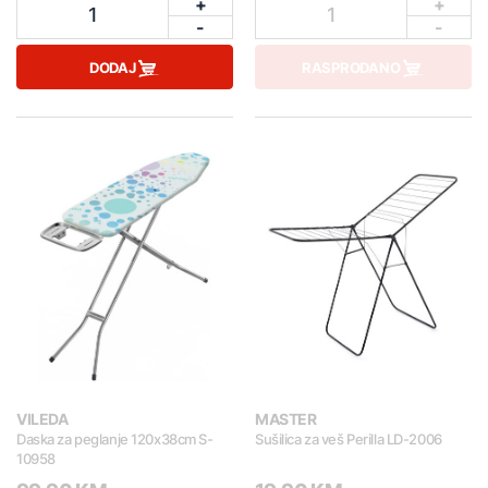
+
+
1
1
-
-
DODAJ
RASPRODANO
VILEDA
MASTER
Daska za peglanje 120x38cm S-
Sušilica za veš Perilla LD-2006
10958