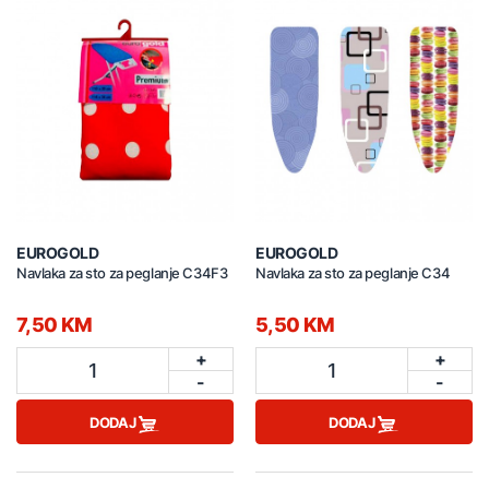
EUROGOLD
EUROGOLD
Navlaka za sto za peglanje C34F3
Navlaka za sto za peglanje C34
7,50 KM
5,50 KM
+
+
1
1
-
-
DODAJ
DODAJ