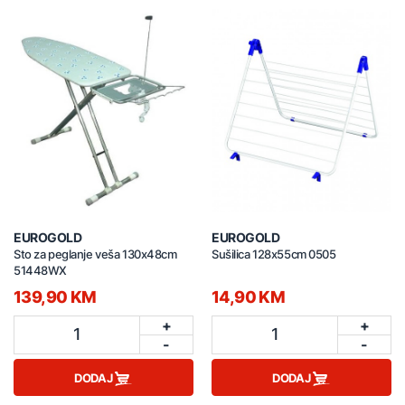
EUROGOLD
EUROGOLD
Sto za peglanje veša 130x48cm
Sušilica 128x55cm 0505
51448WX
139,90 KM
14,90 KM
+
+
1
1
-
-
DODAJ
DODAJ