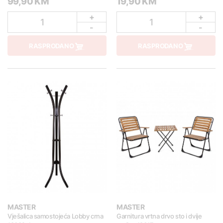
99,90 KM
19,90 KM
+
+
1
1
-
-
RASPRODANO
RASPRODANO
MASTER
MASTER
Vješalica samostojeća Lobby crna
Garnitura vrtna drvo sto i dvije