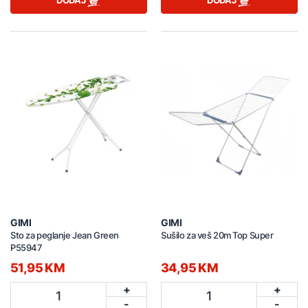
DODAJ
DODAJ
GIMI
GIMI
Sto za peglanje Jean Green
Sušilo za veš 20m Top Super
P55947
51,95 KM
34,95 KM
+
+
1
1
-
-