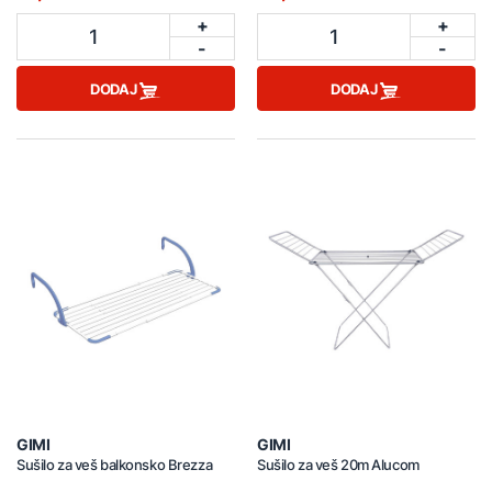
+
+
1
1
-
-
DODAJ
DODAJ
GIMI
GIMI
Sušilo za veš balkonsko Brezza
Sušilo za veš 20m Alucom