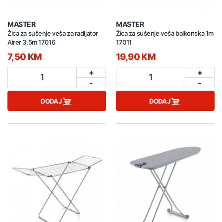
MASTER
MASTER
Žica za sušenje veša za radijator
Žica za sušenje veša balkonska 1m
Airer 3,5m 17016
17011
7,50 KM
19,90 KM
+
+
1
1
-
-
DODAJ
DODAJ