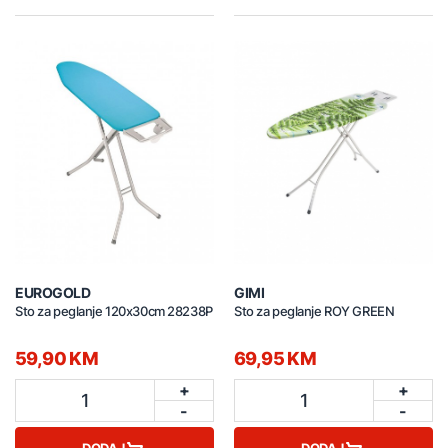
EUROGOLD
GIMI
Sto za peglanje 120x30cm 28238P
Sto za peglanje ROY GREEN
59,90 KM
69,95 KM
+
+
1
1
-
-