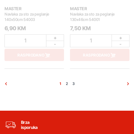
MASTER
MASTER
Navlaka za sto za peglanje
Navlaka za sto za peglanje
140x50cm 54003
130x46cm 54001
6,90 KM
7,50 KM
+
+
1
1
-
-
RASPRODANO
RASPRODANO
1
2
3
Brza
isporuka