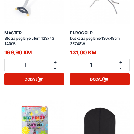
MASTER
EUROGOLD
Sto za peglanje Lilum 123x43
Daska za peglanje 130x48cm
14005
35748W
169,90 KM
131,00 KM
+
+
1
1
-
-
DODAJ
DODAJ