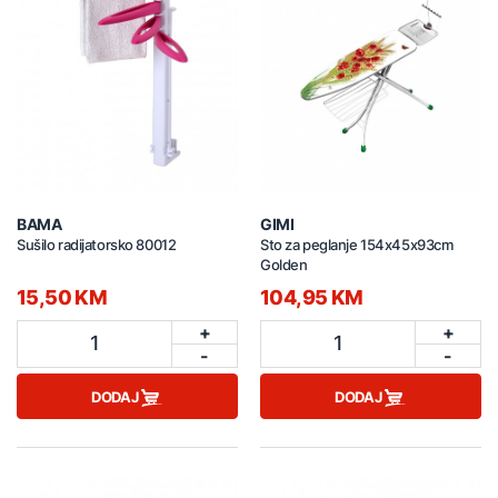
BAMA
GIMI
Sušilo radijatorsko 80012
Sto za peglanje 154x45x93cm
Golden
15,50 KM
104,95 KM
+
+
1
1
-
-
DODAJ
DODAJ