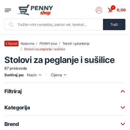
0
0,00
Traži
Naslovna
PENNY plus
Tekstil i galanterija
Nazad
Stolovi za peglanje i sušilice
Stolovi za peglanje i sušilice
87 proizvoda
Sortiraj po:
Naziv
Cijena
Filtriraj
Kategorija
Brend