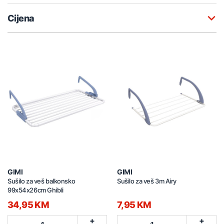
Cijena
GIMI
GIMI
Sušilo za veš balkonsko
Sušilo za veš 3m Airy
99x54x26cm Ghibli
34,95 KM
7,95 KM
+
+