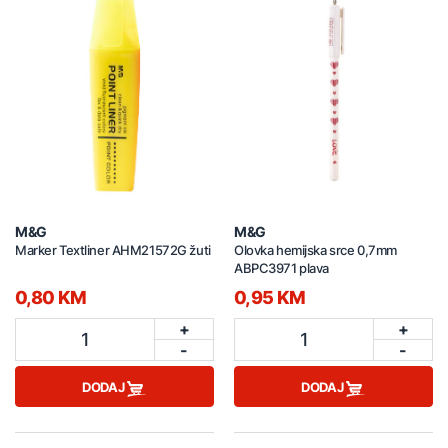
M&G
M&G
Marker Textliner AHM21572G žuti
Olovka hemijska srce 0,7mm
ABPC3971 plava
0,80 KM
0,95 KM
+
+
1
1
-
-
DODAJ
DODAJ