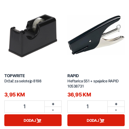
TOPWRITE
RAPID
Držač za selotejp 8198
Heftarica S51 + spajalice RAPID
10538731
3,95 KM
36,95 KM
+
+
1
1
-
-
DODAJ
DODAJ