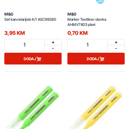
M&G
M&G
Set kancelarijski 4/1 ASC99380
Marker Textliner olovka
AHMV7603 plavi
3,95 KM
0,70 KM
+
+
1
1
-
-
DODAJ
DODAJ