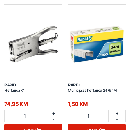
RAPID
RAPID
Heftarica K1
Municija za heftaricu 24/6 1M
74,95 KM
1,50 KM
+
+
1
1
-
-