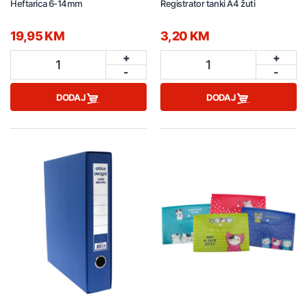
Heftarica 6-14mm
Registrator tanki A4 žuti
19,95 KM
3,20 KM
+
+
1
1
-
-
DODAJ
DODAJ