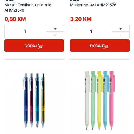
Marker Textliner pastel mix
Markeri set 4/1 AHM21576
AHM21579
0,80 KM
3,20 KM
+
+
1
1
-
-
DODAJ
DODAJ