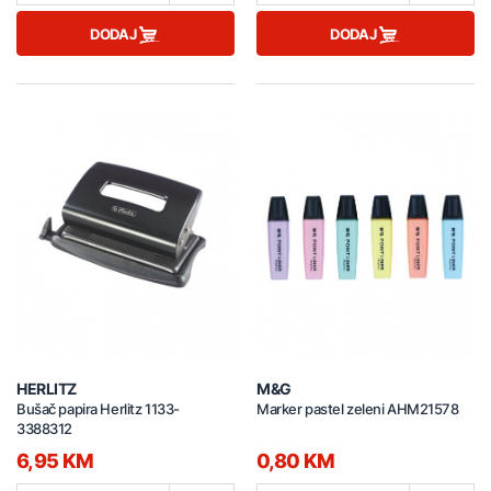
DODAJ
DODAJ
HERLITZ
M&G
Bušač papira Herlitz 1133-
Marker pastel zeleni AHM21578
3388312
6,95 KM
0,80 KM