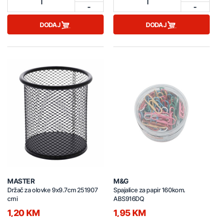
1
1
-
-
DODAJ
DODAJ
MASTER
M&G
Držač za olovke 9x9.7cm 251907
Spajalice za papir 160kom.
crni
ABS916DQ
1,20 KM
1,95 KM