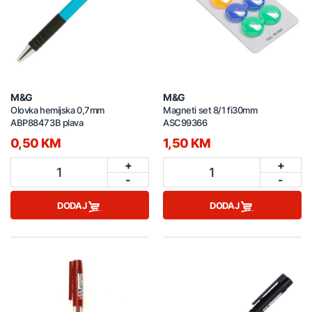
M&G
M&G
Olovka hemijska 0,7mm
Magneti set 8/1 fi30mm
ABP88473B plava
ASC99366
0,50 KM
1,50 KM
+
+
1
1
-
-
DODAJ
DODAJ