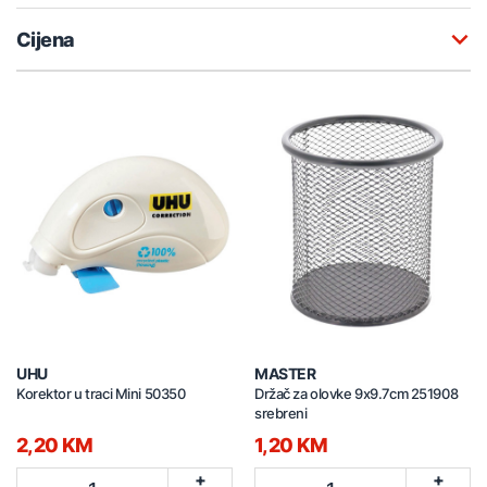
Cijena
UHU
MASTER
Korektor u traci Mini 50350
Držač za olovke 9x9.7cm 251908
srebreni
2,20 KM
1,20 KM
+
+