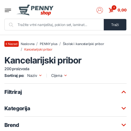
0
0,00
Traži
Naslovna
PENNY plus
Školski i kancelarijski pribor
Nazad
Kancelarijski pribor
Kancelarijski pribor
200 proizvoda
Sortiraj po:
Naziv
Cijena
Filtriraj
Kategorija
Brend