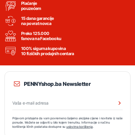
Plaćanje
pouzećem
15 dana garancije
na povrat novca
Preko 125.000
fanova na Facebooku
100% sigurna kupovina
10 fizičkih prodajnih centara
PENNYshop.ba Newsletter
Prijavom pristajete da vam povremeno šaljemo akcijske cijene i novitete iz naše
ponude. Možete se odjaviti u bilo kojem trenutku. Informacije o načinu
korištenja ličnih podataka dostupne su
uslovima korištenja
.