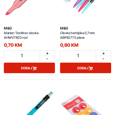
M&G
M&G
Marker Textliner olovka
Olovka hemijska 0,7mm
AHMV7603 rozi
ABP82775 plava
0,70 KM
0,80 KM
+
+
1
1
-
-
DODAJ
DODAJ