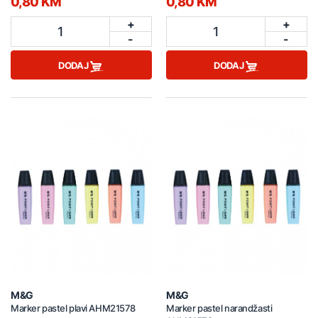
0,80 KM
0,80 KM
+
+
1
1
-
-
DODAJ
DODAJ
M&G
M&G
Marker pastel plavi AHM21578
Marker pastel narandžasti