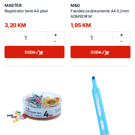
MASTER
M&G
Registrator tanki A4 plavi
Fascikla za dokumente A4 0,2mm
ADM929FM
3,20 KM
1,95 KM
+
+
1
1
-
-
DODAJ
DODAJ