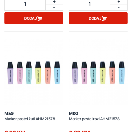
+
+
1
1
-
-
DODAJ
DODAJ
M&G
M&G
Marker pastel žuti AHM21578
Marker pastel rozi AHM21578