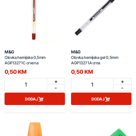
M&G
M&G
Olovka hemijska 0,5mm
Olovka hemijska gel 0,5mm
AGP13271C crvena
AGP13271A crna
0,50 KM
0,50 KM
+
+
1
1
-
-
DODAJ
DODAJ