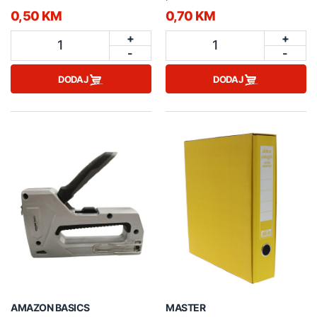
0,50 KM
0,70 KM
+
+
1
1
-
-
DODAJ
DODAJ
AMAZON BASICS
MASTER