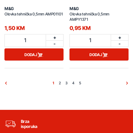
M&G
M&G
Olovka tehnička 0,5mm AMP01101
Olovka tehnička 0,5mm
AMPY1371
1,50 KM
0,95 KM
+
+
1
1
-
-
DODAJ
DODAJ
1
2
3
4
5
Brza
isporuka