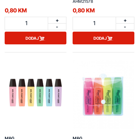
AHM21578
0,80 KM
0,80 KM
+
+
1
1
-
-
DODAJ
DODAJ
M&G
M&G