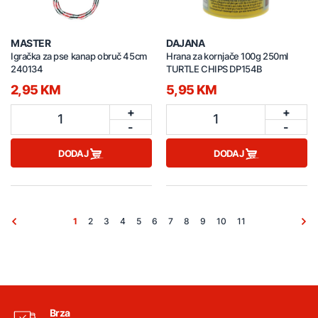
MASTER
DAJANA
Igračka za pse kanap obruč 45cm
Hrana za kornjače 100g 250ml
240134
TURTLE CHIPS DP154B
2,95 KM
5,95 KM
+
+
1
1
-
-
DODAJ
DODAJ
1
2
3
4
5
6
7
8
9
10
11
Brza