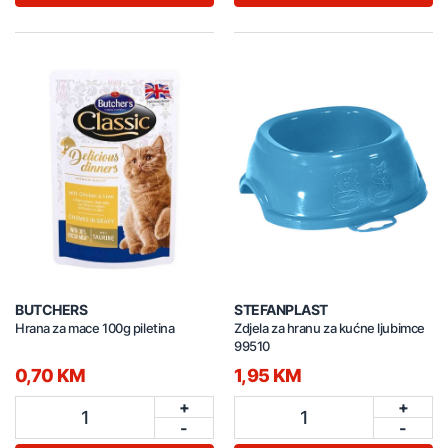
BUTCHERS
STEFANPLAST
Hrana za mace 100g piletina
Zdjela za hranu za kućne ljubimce
99510
0,70 KM
1,95 KM
+
+
1
1
-
-