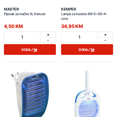
MASTER
KEMPER
Pijesak za mačke 5L Natural
Lampa za insekte 6W EI-6D-N
crna
4,50 KM
34,95 KM
+
+
1
1
-
-
DODAJ
DODAJ