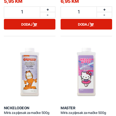
5,95 KM
6,95 KM
+
+
1
1
-
-
DODAJ
DODAJ
NICKELODEON
MASTER
Miris za pijesak za mačke 500g
Miris za pijesak za mačke 500g