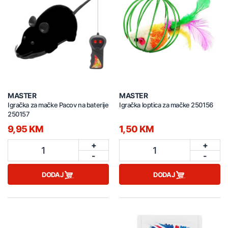
MASTER
MASTER
Igračka za mačke Pacov na baterije
Igračka loptica za mačke 250156
250157
9,95 KM
1,50 KM
+
+
1
1
-
-
DODAJ
DODAJ