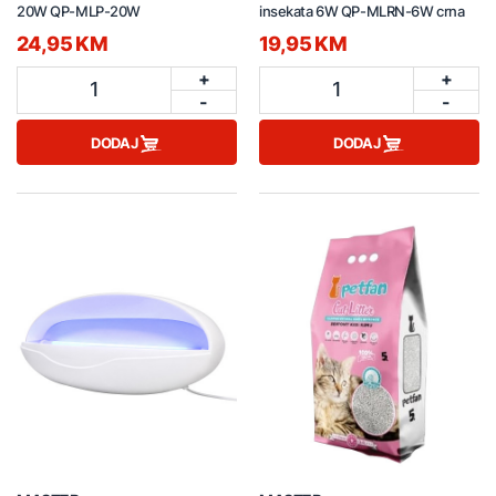
20W QP-MLP-20W
insekata 6W QP-MLRN-6W crna
24,95 KM
19,95 KM
+
+
1
1
-
-
DODAJ
DODAJ