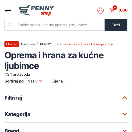
0
0,00
Traži
Naslovna
PENNY plus
Oprema i hrana za kućne ljubimce
Nazad
Oprema i hrana za kućne
ljubimce
434 proizvoda
Sortiraj po:
Naziv
Cijena
Filtriraj
Kategorija
Brend