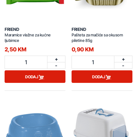
FRIEND
FRIEND
Maramice vlažne za kućne
Pašteta za mačiće sa okusom
ljubimce
piletine 85g
2,50 KM
0,90 KM
+
+
1
1
-
-
DODAJ
DODAJ