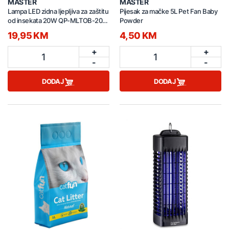
MASTER
MASTER
Lampa LED zidna ljepljiva za zaštitu
Pijesak za mačke 5L Pet Fan Baby
od insekata 20W QP-MLTOB-20W
Powder
MA bijela
19,95 KM
4,50 KM
+
+
1
1
-
-
DODAJ
DODAJ