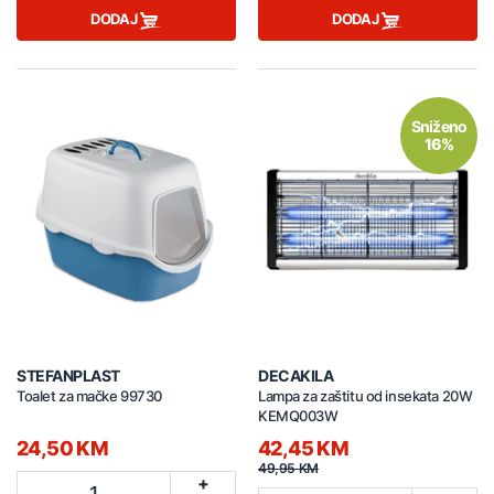
DODAJ
DODAJ
Sniženo
16%
STEFANPLAST
DECAKILA
Toalet za mačke 99730
Lampa za zaštitu od insekata 20W
KEMQ003W
24,50 KM
42,45 KM
49,95 KM
+
1