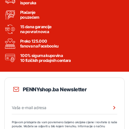
isporuka
Plaćanje
pouzećem
15 dana garancije
na povrat novca
Preko 125.000
fanova na Facebooku
100% sigurna kupovina
10 fizičkih prodajnih centara
PENNYshop.ba Newsletter
Prijavom pristajete da vam povremeno šaljemo akcijske cijene i novitete iz naše
ponude. Možete se odjaviti u bilo kojem trenutku. Informacije o načinu