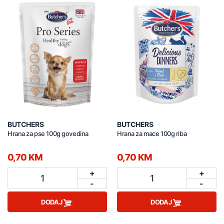
BUTCHERS
BUTCHERS
Hrana za pse 100g govedina
Hrana za mace 100g riba
0,70 KM
0,70 KM
+
+
1
1
-
-
DODAJ
DODAJ