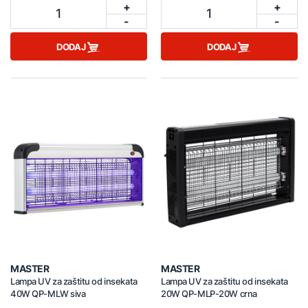
+
+
1
1
-
-
DODAJ
DODAJ
MASTER
MASTER
Lampa UV za zaštitu od insekata
Lampa UV za zaštitu od insekata
40W QP-MLW siva
20W QP-MLP-20W crna