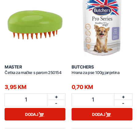
MASTER
BUTCHERS
Četka za mačke s parom 250154
Hrana za pse 100g janjetina
3,95 KM
0,70 KM
+
+
1
1
-
-
DODAJ
DODAJ