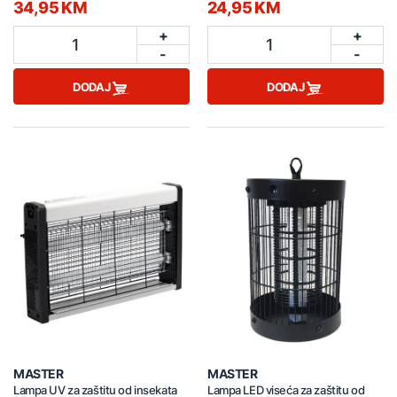
34,95 KM
24,95 KM
+
+
1
1
-
-
DODAJ
DODAJ
MASTER
MASTER
Lampa UV za zaštitu od insekata
Lampa LED viseća za zaštitu od