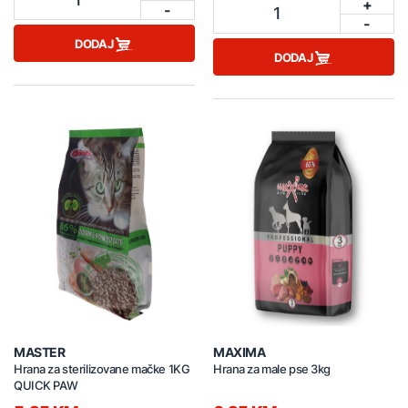
+
-
1
-
DODAJ
DODAJ
MASTER
MAXIMA
Hrana za sterilizovane mačke 1KG
Hrana za male pse 3kg
QUICK PAW