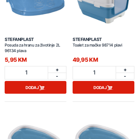
STEFANPLAST
STEFANPLAST
Posuda za hranu za životinje 2L
Toalet za mačke 98714 plavi
96134 plava
5,95 KM
49,95 KM
+
+
1
1
-
-
DODAJ
DODAJ