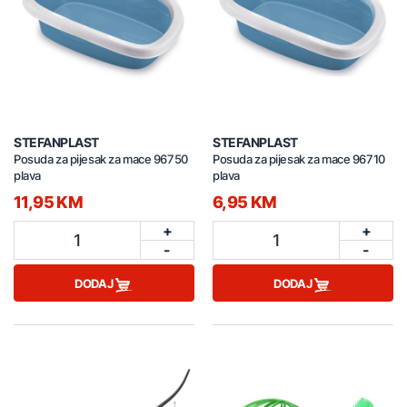
STEFANPLAST
STEFANPLAST
Posuda za pijesak za mace 96750
Posuda za pijesak za mace 96710
plava
plava
11,95 KM
6,95 KM
+
+
1
1
-
-
DODAJ
DODAJ