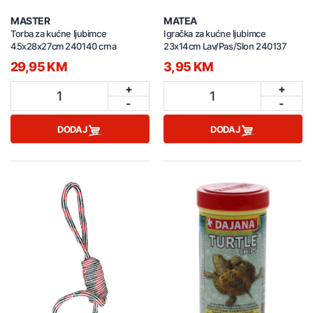
MASTER
MATEA
Torba za kućne ljubimce
Igračka za kućne ljubimce
45x28x27cm 240140 crna
23x14cm Lav/Pas/Slon 240137
29,95 KM
3,95 KM
+
+
1
1
-
-
DODAJ
DODAJ