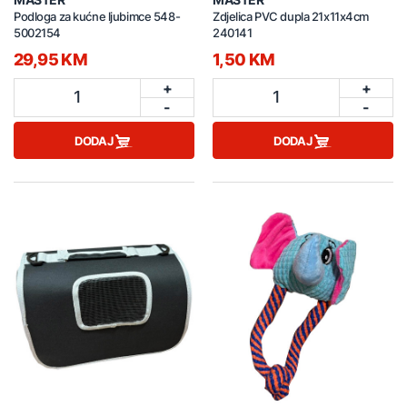
Podloga za kućne ljubimce 548-
Zdjelica PVC dupla 21x11x4cm
5002154
240141
29,95 KM
1,50 KM
+
+
1
1
-
-
DODAJ
DODAJ