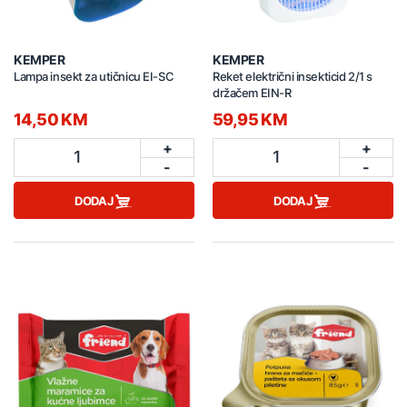
KEMPER
KEMPER
Lampa insekt za utičnicu EI-SC
Reket električni insekticid 2/1 s
držačem EIN-R
14,50 KM
59,95 KM
+
+
1
1
-
-
DODAJ
DODAJ