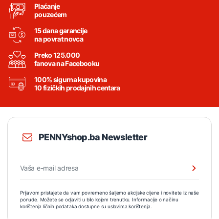
Plaćanje
pouzećem
15 dana garancije
na povrat novca
Preko 125.000
fanova na Facebooku
100% sigurna kupovina
10 fizičkih prodajnih centara
PENNYshop.ba Newsletter
Prijavom pristajete da vam povremeno šaljemo akcijske cijene i novitete iz naše
ponude. Možete se odjaviti u bilo kojem trenutku. Informacije o načinu
korištenja ličnih podataka dostupne su
uslovima korištenja
.