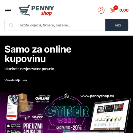
0
0,00
Traži
Samo za online
kupovinu
iskoristite nevjerovatne ponude
Više detalja