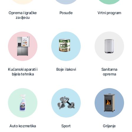
Oprema i igračke
Posuđe
Vrtni program
za djecu
Kućanski aparati i
Boje i lakovi
Sanitarna
bijela tehnika
oprema
Auto kozmetika
Sport
Grijanje