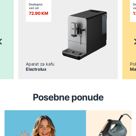
Dostupno
D
već od
v
72.90 KM
1
revious
N
Aparat za kafu
Pol
Electrolux
Ma
Posebne ponude