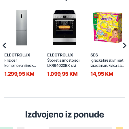
Previous
Nex
ELECTROLUX
ELECTROLUX
SES
Frižider
Šporet samostojeći
Igračka kreativni set
kombinovani inox
LKR64020BX sivi
izrada narukvica sa
LNT7ME36X3
sjajem za usne
1.299,95 KM
1.099,95 KM
14,95 KM
14700
Izdvojeno iz ponude