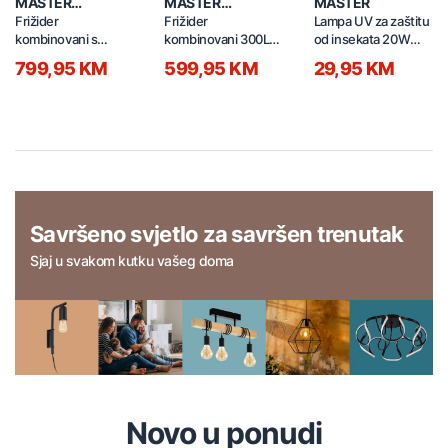
MASTER
MASTER
MASTER
PROFESSIONAL
PROFESSIONAL
Frižider
Frižider
Lampa UV za zaštitu
kombinovani s
kombinovani 300L
od insekata 20W
dispanzerom za
BDC-310 bijeli
QP-MLR crna
799,95 KM
599,95 KM
29,95 KM
vodu 335L BCD-
335WEPJ sivi
Savršeno svjetlo za savršen trenutak
Sjaj u svakom kutku vašeg doma
Novo u ponudi