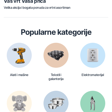
Vaš vrt Vaša priča
Velika akcija i bogata ponuda za vrtni asortiman
Popularne kategorije
Alati i mašine
Tekstil i
Elektromaterijal
galanterija