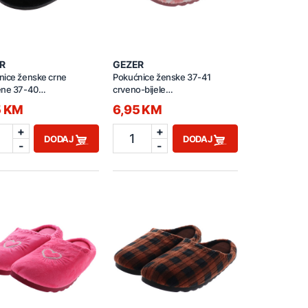
R
GEZER
nice ženske crne
Pokućnice ženske 37-41
ene 37-40
crveno-bijele
M.14586.00
GT1KZM.16099.00
5 KM
6,95 KM
+
+
1
DODAJ
DODAJ
-
-