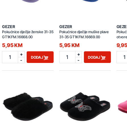
GEZER
GEZER
GEZE
Pokućnice dječije ženske 31-35
Pokućnice dječije muške plave
Pokuć
GT1KFM.16668.00
31-35 GT1KFM.16669.00
otvor
GT1KZ
5,95 KM
5,95 KM
9,9
+
+
1
1
1
DODAJ
DODAJ
-
-