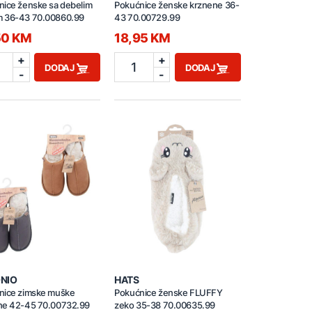
nice ženske sa debelim
Pokućnice ženske krznene 36-
 36-43 70.00860.99
43 70.00729.99
50 KM
18,95 KM
+
+
1
DODAJ
DODAJ
-
-
NIO
HATS
nice zimske muške
Pokućnice ženske FLUFFY
ne 42-45 70.00732.99
zeko 35-38 70.00635.99