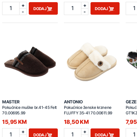
+
+
1
1
1
DODAJ
DODAJ
-
-
MASTER
ANTONIO
GEZE
Pokućnice muške br.41-45 Felt
Pokućnice ženske krznene
Pokuć
70.00695.99
FLUFFY 35-41 70.00611.99
GT1KZ
15,95 KM
18,50 KM
7,9
+
+
1
1
1
DODAJ
DODAJ