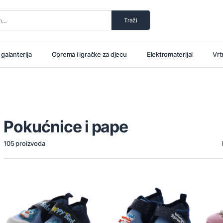
Traži
i galanterija
Oprema i igračke za djecu
Elektromaterijal
Vrt
Pokućnice i pape
105 proizvoda