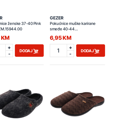
R
GEZER
nice ženske 37-40 Pink
Pokućnice muške karirane
M.15944.00
smeđe 40-44
GT1KMM.16126.00
5 KM
6,95 KM
+
+
1
DODAJ
DODAJ
-
-