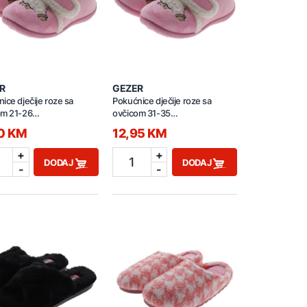
R
GEZER
ice dječije roze sa
Pokućnice dječije roze sa
om 21-26
ovčicom 31-35
BM.03362.00
GA2KPM.03366.00
50 KM
12,95 KM
+
+
1
DODAJ
DODAJ
-
-