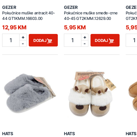
GEZER
GEZER
GEZE
Pokućnice muške antracit 40-
Pokućnice muške smeđe-crne
Pokuć
44 GT1KMM.16603.00
40-45 GT2KMM.12629.00
GT2KM
12,95 KM
5,95 KM
5,9
+
+
1
1
1
DODAJ
DODAJ
-
-
HATS
HATS
HATS