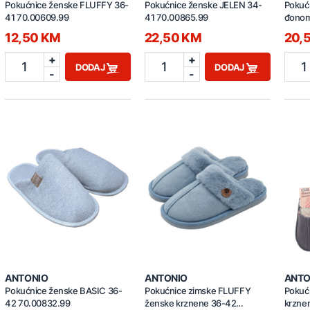
Pokućnice ženske FLUFFY 36-
Pokućnice ženske JELEN 34-
Pokuć
41 70.00609.99
41 70.00865.99
đonom
12,50 KM
22,50 KM
20,
+
+
1
1
1
DODAJ
DODAJ
-
-
ANTONIO
ANTONIO
ANTO
Pokućnice ženske BASIC 36-
Pokućnice zimske FLUFFY
Pokuć
42 70.00832.99
ženske krznene 36-42
krzne