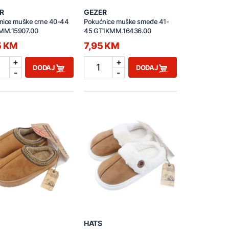
R
GEZER
nice muške crne 40-44
Pokućnice muške smeđe 41-
M.15907.00
45 GT1KMM.16436.00
5 KM
7,95 KM
+
+
1
DODAJ
DODAJ
-
-
HATS