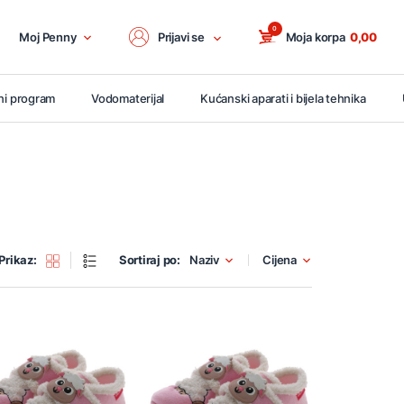
0
Moj Penny
Prijavi se
Moja korpa
0,00
ni program
Vodomaterijal
Kućanski aparati i bijela tehnika
Prikaz:
Sortiraj po:
Naziv
Cijena