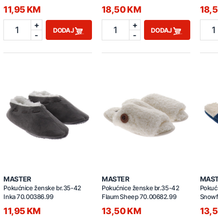
70.00816.99
11,95 KM
18,50 KM
18,
+
+
1
1
1
DODAJ
DODAJ
-
-
MASTER
MASTER
MAS
Pokućnice ženske br.35-42
Pokućnice ženske br.35-42
Pokuć
Inka 70.00386.99
Flaum Sheep 70.00682.99
Snowf
11,95 KM
13,50 KM
13,