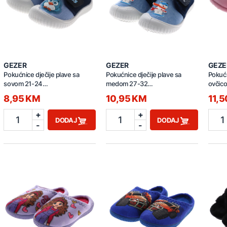
GEZER
GEZER
GEZE
Pokućnice dječije plave sa
Pokućnice dječije plave sa
Pokućn
sovom 21-24
medom 27-32
ovčic
GA2YBM.03355.00
GA2KPM.03457.00
GA2K
8,95 KM
10,95 KM
11,
+
+
1
1
1
DODAJ
DODAJ
-
-