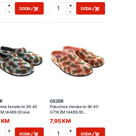
+
+
1
DODAJ
DODAJ
-
-
R
GEZER
nice ženske br.36-40
Pokućnice ženske br.36-40
M.14489.00 sive
GT1KZM.14489.00
narandžaste
5 KM
7,95 KM
+
+
1
DODAJ
DODAJ