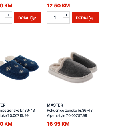
50 KM
12,50 KM
+
+
1
DODAJ
DODAJ
-
-
TER
MASTER
nice ženske br.36-43
Pokućnice ženske br.36-43
lake 70.00715.99
Alpen style 70.00757.99
50 KM
16,95 KM