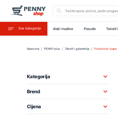
Sve kategorije
aštitu
Ugostiteljstvo
Alati i mašine
Posuđe
Tekstil 
Naslovna
PENNY plus
Tekstil i galanterija
Pokućnice i pape
Kategorija
Brend
Cijena