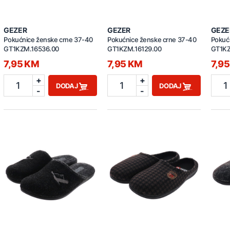
GEZER
GEZER
GEZE
Pokućnice ženske crne 37-40
Pokućnice ženske crne 37-40
Pokuć
GT1KZM.16536.00
GT1KZM.16129.00
GT1KZ
7,95 KM
7,95 KM
7,9
+
+
1
1
1
DODAJ
DODAJ
-
-