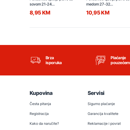
sovom 21-24
medom 27-32
GA2YBM.03355.00
GA2KPM.03457.00
8,95 KM
10,95 KM
Brza
Plaćanje
isporuka
pouzećem
Kupovina
Servisi
Česta pitanja
Sigurno plaćanje
Registracija
Garancija kvalitete
Kako da naručite?
Reklamacije i povrat