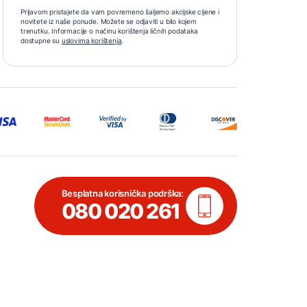
Prijavom pristajete da vam povremeno šaljemo akcijske cijene i
novitete iz naše ponude. Možete se odjaviti u bilo kojem
trenutku. Informacije o načinu korištenja ličnih podataka
dostupne su
uslovima korištenja
.
Besplatna korisnička podrška:
080 020 261