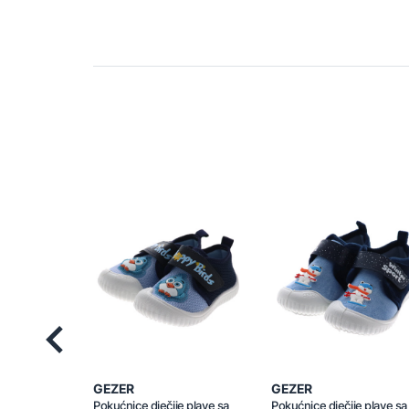
Previous
GEZER
GEZER
Pokućnice dječije plave sa
Pokućnice dječije plave sa