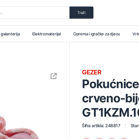
Traži
i galanterija
Elektromaterijal
Oprema i igračke za djecu
Vrt
GEZER
Pokućnice
crveno-bij
GT1KZM.1
Šifra artikla: 246817
Stan