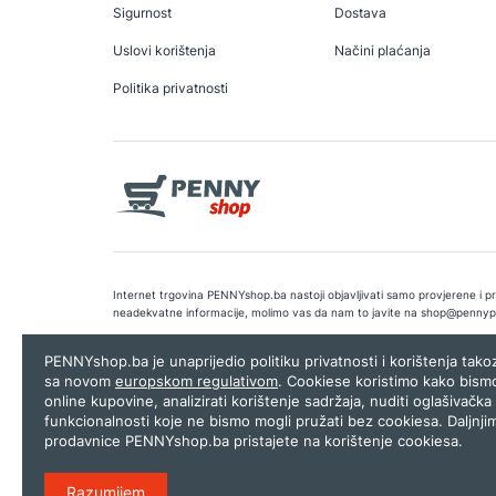
Sigurnost
Dostava
Uslovi korištenja
Načini plaćanja
Politika privatnosti
Internet trgovina PENNYshop.ba nastoji objavljivati samo provjerene i pra
neadekvatne informacije, molimo vas da nam to javite na
shop@pennyp
Copyright © 2026.
Penny plus d.o.o. Sarajevo
.
Dizajn i programiranj
PENNYshop.ba je unaprijedio politiku privatnosti i korištenja tak
sa novom
europskom regulativom
. Cookiese koristimo kako bism
online kupovine, analizirati korištenje sadržaja, nuditi oglašivačka 
funkcionalnosti koje ne bismo mogli pružati bez cookiesa. Daljnji
prodavnice PENNYshop.ba pristajete na korištenje cookiesa.
Razumijem