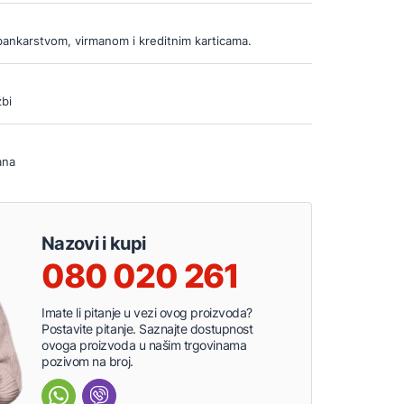
bankarstvom, virmanom i kreditnim karticama.
bi
ana
Nazovi i kupi
080 020 261
Imate li pitanje u vezi ovog proizvoda?
Postavite pitanje. Saznajte dostupnost
ovoga proizvoda u našim trgovinama
pozivom na broj.