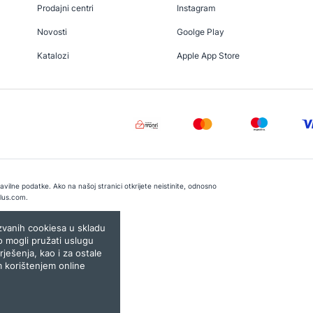
Prodajni centri
Instagram
Novosti
Goolge Play
Katalozi
Apple App Store
vilne podatke. Ako na našoj stranici otkrijete neistinite, odnosno
lus.com
.
e:
Lampa.ba
ozvanih cookiesa u skladu
o mogli pružati uslugu
rješenja, kao i za ostale
m korištenjem online