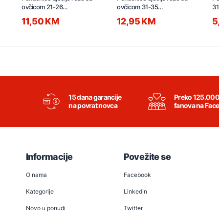
ovčicom 21-26
ovčicom 31-35
31
GA2KBM.03362.00
GA2KPM.03366.00
11,50 KM
12,95 KM
5
15 dana garancije
Preko 125.00
na povrat novca
fanova na Fac
Informacije
Povežite se
O nama
Facebook
Kategorije
Linkedin
Novo u ponudi
Twitter