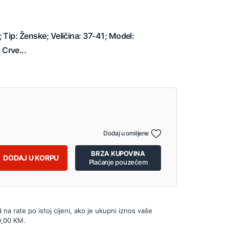
 Tip: Ženske; Veličina: 37-41; Model:
Crve...
Dodaj u omiljene
BRZA KUPOVINA
DODAJ U KORPU
Plaćanje pouzećem
d na rate po istoj cijeni, ako je ukupni iznos vaše
0,00 KM.