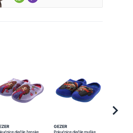
Next
EZER
GEZER
GEZER
kućnice dječije ženske
Pokućnice dječije muške
Pokućnice ž