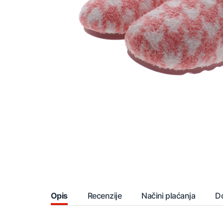
Opis
Recenzije
Načini plaćanja
D