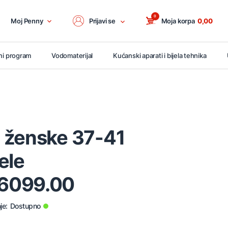
0
Moj Penny
Prijavi se
Moja korpa
0,00
ni program
Vodomaterijal
Kućanski aparati i bijela tehnika
 ženske 37-41
ele
6099.00
je:
Dostupno