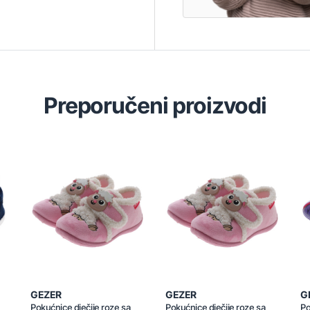
Preporučeni proizvodi
GEZER
GEZER
G
Pokućnice dječije roze sa
Pokućnice dječije roze sa
Po