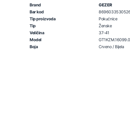
Brand
GEZER
Bar kod
869603353052
Tip proizvoda
Pokućnice
Tip
Ženske
Veličina
37-41
Model
GT1KZM.16099.
Boja
Crveno / Bijela