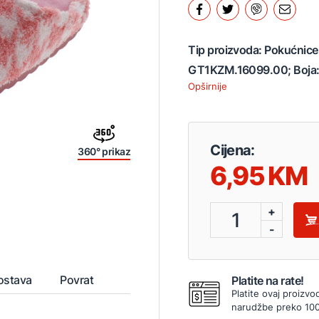
Tip proizvoda: Pokućnice;
GT1KZM.16099.00; Boja: 
Opširnije
Cijena:
360° prikaz
6,95
+
1
-
ostava
Povrat
Platite na rate!
Platite ovaj proizvo
narudžbe preko 10