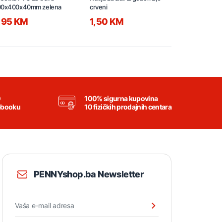
00x400x40mm zelena
crveni
crveni
,95 KM
1,50 KM
0,95 KM
0
100% sigurna kupovina
ebooku
10 fizičkih prodajnih centara
PENNYshop.ba Newsletter