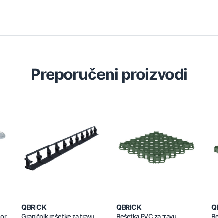
Preporučeni proizvodi
QBRICK
QBRICK
Q
tor
Graničnik rešetke za travu
Rešetka PVC za travu
Re