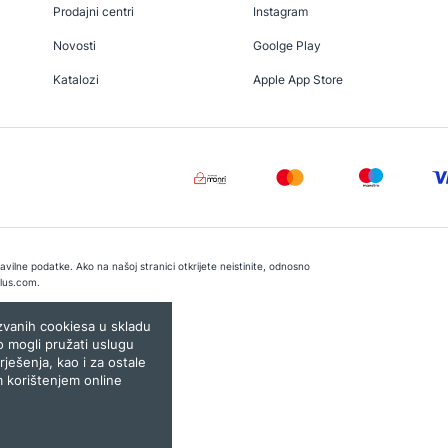
Prodajni centri
Instagram
Novosti
Goolge Play
Katalozi
Apple App Store
vilne podatke. Ako na našoj stranici otkrijete neistinite, odnosno
lus.com
.
e:
Lampa.ba
ozvanih cookiesa u skladu
o mogli pružati uslugu
rješenja, kao i za ostale
m korištenjem online