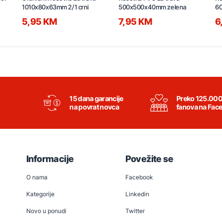
1010x80x63mm 2/1 crni
500x500x40mm zelena
6
5,95 KM
7,95 KM
6
15 dana garancije
Preko 125.00
na povrat novca
fanova na Fac
Informacije
Povežite se
O nama
Facebook
Kategorije
Linkedin
Novo u ponudi
Twitter