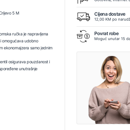
Crijevo 5 M
Cijena dostave
12,00 KM po narudž
Povrat robe
omska ručka je napravljena
Moguć unutar 15 d
a i omogućava udobno
om ekonomajzera samo jednim
ventil osigurava pouzdanost i
aspoređene unutrašnje