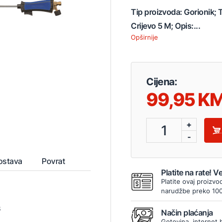
Tip proizvoda: Gorionik; T
Crijevo 5 M; Opis:...
Opširnije
Cijena:
99,95
+
1
-
ostava
Povrat
Platite na rate! 
Platite ovaj proizvo
narudžbe preko 10
8
Način plaćanja
Gotovina, internet 