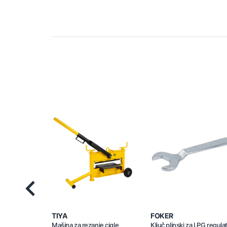
Previous
TIYA
FOKER
Mašina za rezanje cigle
Ključ plinski za LPG regula