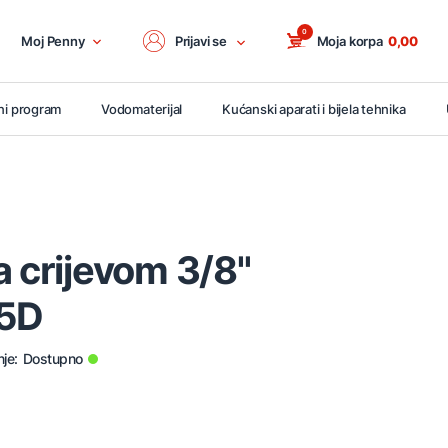
0
Moj Penny
Prijavi se
Moja korpa
0,00
ni program
Vodomaterijal
Kućanski aparati i bijela tehnika
a crijevom 3/8"
5D
je:
Dostupno