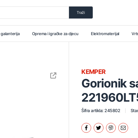
Traži
i galanterija
Oprema i igračke za djecu
Elektromaterijal
Vrt
KEMPER
Gorionik s
221960LT
Šifra artikla: 245802
Stan