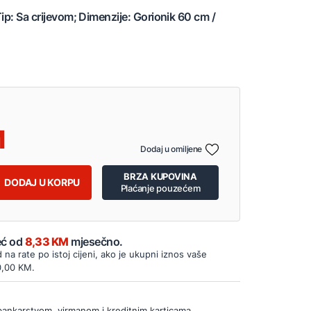
ip: Sa crijevom; Dimenzije: Gorionik 60 cm /
Dodaj u omiljene
BRZA KUPOVINA
DODAJ U KORPU
Plaćanje pouzećem
Već od
8,33 KM
mjesečno.
d na rate po istoj cijeni, ako je ukupni iznos vaše
0,00 KM.
bankarstvom, virmanom i kreditnim karticama.