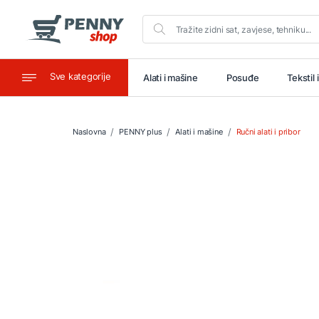
Sve kategorije
aštitu
Ugostiteljstvo
Alati i mašine
Posuđe
Tekstil 
Naslovna
PENNY plus
Alati i mašine
Ručni alati i pribor