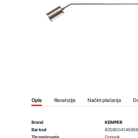
Opis
Recenzije
Načini plaćanja
D
Brand
KEMPER
Bar kod
800800414566
Tip proizvoda
Gorionik