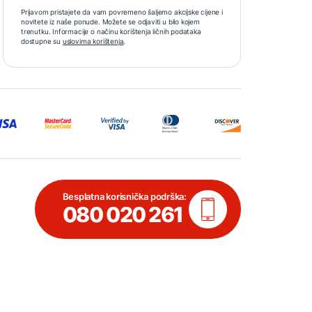
Prijavom pristajete da vam povremeno šaljemo akcijske cijene i
novitete iz naše ponude. Možete se odjaviti u bilo kojem
trenutku. Informacije o načinu korištenja ličnih podataka
dostupne su
uslovima korištenja
.
Besplatna korisnička podrška:
080 020 261