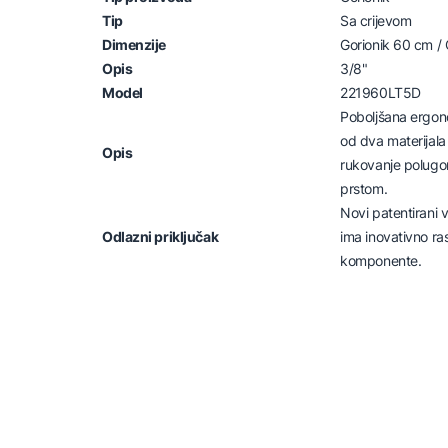
Tip
Sa crijevom
Dimenzije
Gorionik 60 cm / 
Opis
3/8"
Model
221960LT5D
Poboljšana ergon
od dva materijal
Opis
rukovanje polug
prstom.
Novi patentirani 
Odlazni priključak
ima inovativno r
komponente.