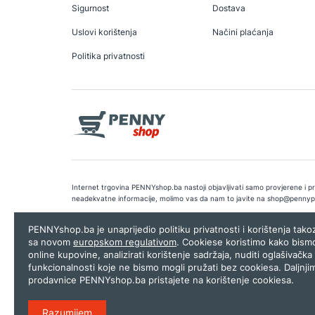
Sigurnost
Dostava
Uslovi korištenja
Načini plaćanja
Politika privatnosti
Internet trgovina PENNYshop.ba nastoji objavljivati samo provjerene i pra
neadekvatne informacije, molimo vas da nam to javite na
shop@pennyp
Copyright © 2026.
Penny plus d.o.o. Sarajevo
.
Dizajn i programiranj
PENNYshop.ba je unaprijedio politiku privatnosti i korištenja tak
sa novom
europskom regulativom
. Cookiese koristimo kako bism
online kupovine, analizirati korištenje sadržaja, nuditi oglašivačka 
funkcionalnosti koje ne bismo mogli pružati bez cookiesa. Daljnji
prodavnice PENNYshop.ba pristajete na korištenje cookiesa.
Razumijem