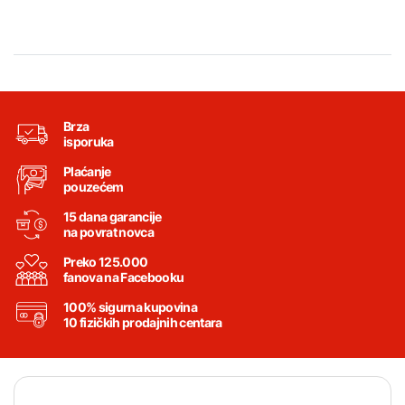
Brza
isporuka
Plaćanje
pouzećem
15 dana garancije
na povrat novca
Preko 125.000
fanova na Facebooku
100% sigurna kupovina
10 fizičkih prodajnih centara