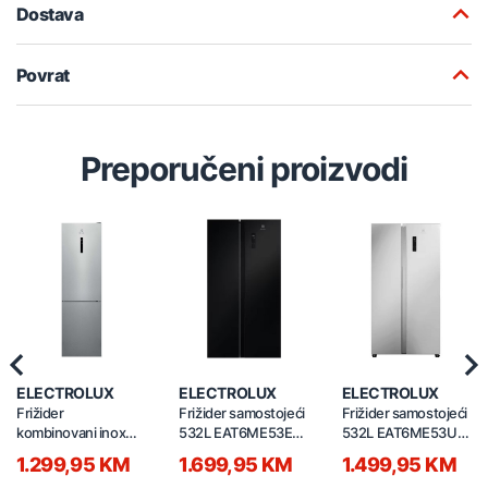
Dostava
Povrat
Preporučeni proizvodi
Previous
Nex
ELECTROLUX
ELECTROLUX
ELECTROLUX
Frižider
Frižider samostojeći
Frižider samostojeći
kombinovani inox
532L EAT6ME53E0
532L EAT6ME53U0
LNT7ME36X3
crni
srebrni
1.299,95 KM
1.699,95 KM
1.499,95 KM