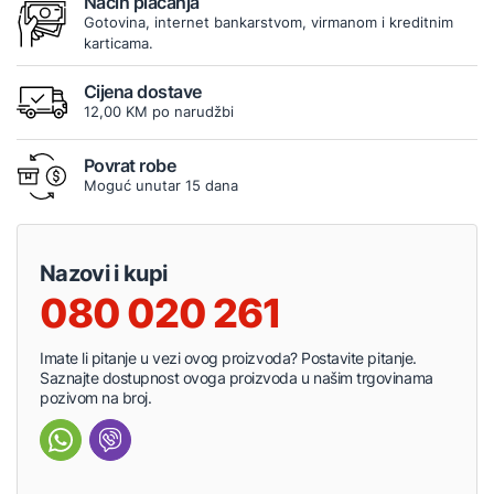
Način plaćanja
Gotovina, internet bankarstvom, virmanom i kreditnim
karticama.
Cijena dostave
12,00 KM po narudžbi
Povrat robe
Moguć unutar 15 dana
Nazovi i kupi
080 020 261
Imate li pitanje u vezi ovog proizvoda? Postavite pitanje.
Saznajte dostupnost ovoga proizvoda u našim trgovinama
pozivom na broj.