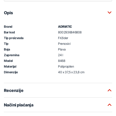
Opis
Brand
ADRIATIC
Bar kod
8002936846808
Tip proizvoda
Frižider
Tip
Prenosivi
Boja
Plava
Zapremina
24 l
Model
8468
Materijal
Polipropilen
Dimenzije
40 x 37,5 x 23,6 cm
Recenzije
Načini plaćanja