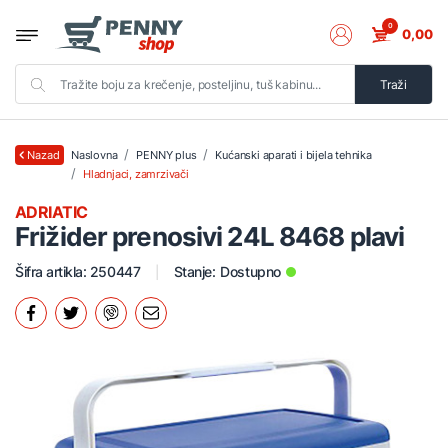
0
0,00
Traži
Naslovna
PENNY plus
Kućanski aparati i bijela tehnika
Nazad
Hladnjaci, zamrzivači
ADRIATIC
Frižider prenosivi 24L 8468 plavi
Šifra artikla: 250447
Stanje:
Dostupno