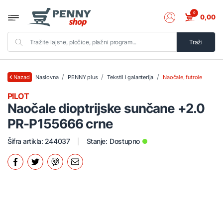
0
0,00
Traži
Naslovna
PENNY plus
Tekstil i galanterija
Naočale, futrole
Nazad
PILOT
Naočale dioptrijske sunčane +2.0
PR-P155666 crne
Šifra artikla: 244037
Stanje:
Dostupno