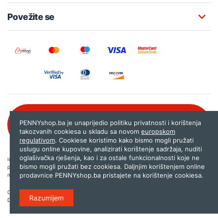
Povežite se
Besplatna korisnička podrška:
PENNYshop.ba je unaprijedio politiku privatnosti i korištenja
080 020 261
takozvanih cookiesa u skladu sa novom
europskom
regulativom
. Cookiese koristimo kako bismo mogli pružati
uslugu online kupovine, analizirati korištenje sadržaja, nuditi
oglašivačka rješenja, kao i za ostale funkcionalnosti koje ne
Internet trgovina PENNYshop.ba nastoji objavljivati samo provjerene i pravilne
bismo mogli pružati bez cookiesa. Daljnjim korištenjem online
podatke. Ako na našoj stranici otkrijete neistinite, odnosno neadekvatne informacije,
prodavnice PENNYshop.ba pristajete na korištenje cookiesa.
molimo vas da nam to javite na
shop@pennyplus.com
.
Copyright © 2026.
Penny plus d.o.o. Sarajevo
.
Razumijem
Dizajn i programiranje:
Lampa.ba