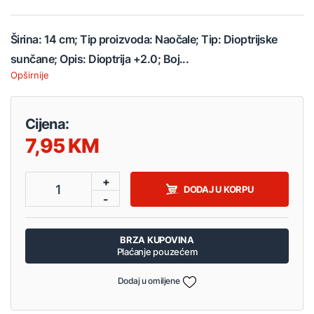
Širina: 14 cm; Tip proizvoda: Naočale; Tip: Dioptrijske
sunčane; Opis: Dioptrija +2.0; Boj...
Opširnije
Cijena:
7,95
+
1
DODAJ U KORPU
-
BRZA KUPOVINA
Plaćanje pouzećem
Dodaj u omiljene