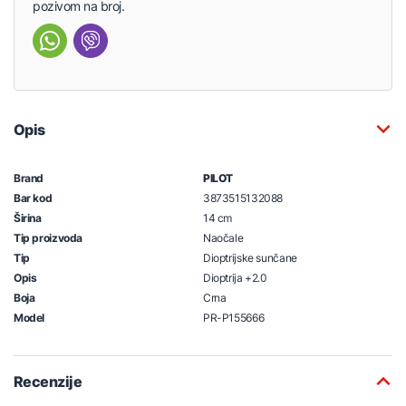
pozivom na broj.
Opis
Brand
PILOT
Bar kod
3873515132088
Širina
14 cm
Tip proizvoda
Naočale
Tip
Dioptrijske sunčane
Opis
Dioptrija +2.0
Boja
Crna
Model
PR-P155666
Recenzije