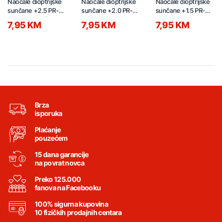
Naočale dioptrijske
Naočale dioptrijske
Naočale dioptrijske
sunčane +2.5 PR-
sunčane +2.0 PR-
sunčane +1.5 PR-
P15566-18 crne
P15566-17 crne
P15566-16 crne
7,95 KM
7,95 KM
7,95 KM
Brza
isporuka
Plaćanje
pouzećem
15 dana garancije
na povrat novca
Preko 125.000
fanova na Facebooku
100% sigurna kupovina
10 fizičkih prodajnih centara