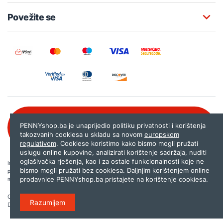
Povežite se
Besplatna korisnička podrška:
PENNYshop.ba je unaprijedio politiku privatnosti i korištenja
080 020 261
takozvanih cookiesa u skladu sa novom
europskom
regulativom
. Cookiese koristimo kako bismo mogli pružati
uslugu online kupovine, analizirati korištenje sadržaja, nuditi
oglašivačka rješenja, kao i za ostale funkcionalnosti koje ne
Internet trgovina PENNYshop.ba nastoji objavljivati samo provjerene i pravilne
bismo mogli pružati bez cookiesa. Daljnjim korištenjem online
podatke. Ako na našoj stranici otkrijete neistinite, odnosno neadekvatne informacije,
prodavnice PENNYshop.ba pristajete na korištenje cookiesa.
molimo vas da nam to javite na
shop@pennyplus.com
.
Copyright © 2026.
Penny plus d.o.o. Sarajevo
.
Razumijem
Dizajn i programiranje:
Lampa.ba