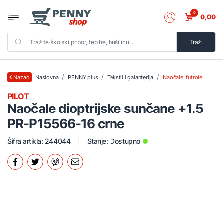
0
0,00
Traži
Naslovna
PENNY plus
Tekstil i galanterija
Naočale, futrole
Nazad
PILOT
Naočale dioptrijske sunčane +1.5
PR-P15566-16 crne
Šifra artikla: 244044
Stanje:
Dostupno