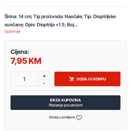
Širina: 14 cm; Tip proizvoda: Naočale; Tip: Dioptrijske
sunčane; Opis: Dioptrija +1.5; Boj...
Opširnije
Cijena:
7,95
+
1
DODAJ U KORPU
-
BRZA KUPOVINA
Plaćanje pouzećem
Dodaj u omiljene