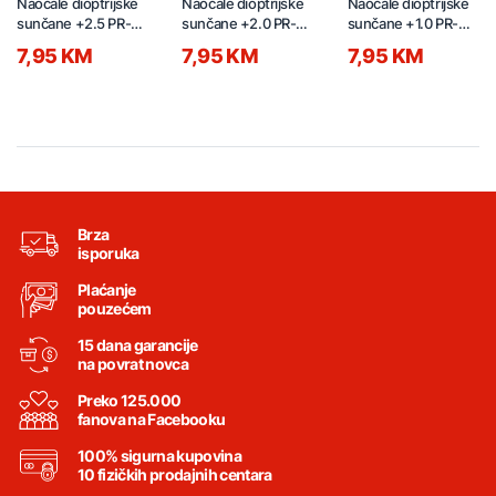
Naočale dioptrijske
Naočale dioptrijske
Naočale dioptrijske
sunčane +2.5 PR-
sunčane +2.0 PR-
sunčane +1.0 PR-
P15566-18 crne
P15566-17 crne
P15566-15 crne
7,95 KM
7,95 KM
7,95 KM
Brza
isporuka
Plaćanje
pouzećem
15 dana garancije
na povrat novca
Preko 125.000
fanova na Facebooku
100% sigurna kupovina
10 fizičkih prodajnih centara