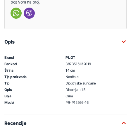
pozivom na broj.
Opis
Brand
PILOT
Bar kod
3873515132019
Širina
14 cm
Tip proizvoda
Naočale
Tip
Dioptrijske sunčane
Opis
Dioptrija +1.5
Boja
Crna
Model
PR-P15566-16
Recenzije