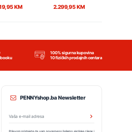
96402316
220V 16A 
19,95 KM
2.299,95 KM
54,95 
0
100% sigurna kupovina
ebooku
10 fizičkih prodajnih centara
PENNYshop.ba Newsletter
Prijavom pristajete da vam povremeno šaljemo akcijske cijene i