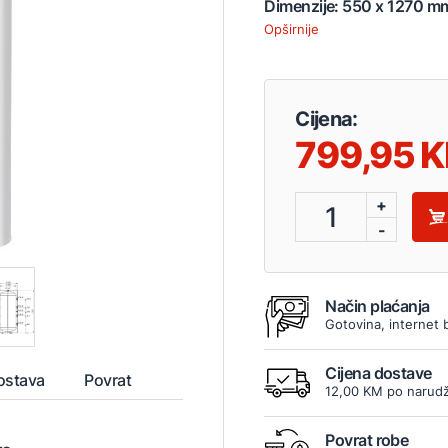
Dimenzije: 550 x 1270 mm
Opširnije
Cijena:
799,95
+
1
-
Način plaćanja
Gotovina, internet 
Cijena dostave
ostava
Povrat
12,00 KM po narudž
Povrat robe