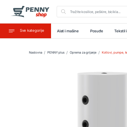
Sve kategorije
aštitu
Ugostiteljstvo
Alati i mašine
Posuđe
Tekstil 
Naslovna
PENNY plus
Oprema za grijanje
Kotlovi, pumpe, t