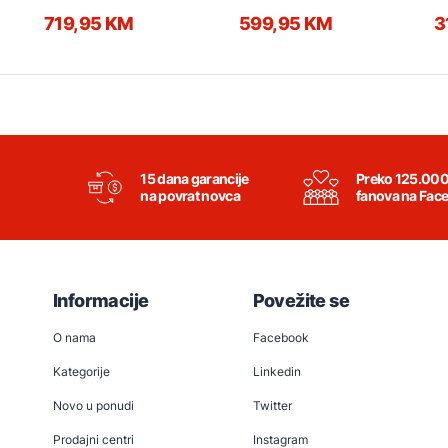
719,95 KM
599,95 KM
3
15 dana garancije
Preko 125.00
na povrat novca
fanova na Fac
Informacije
Povežite se
O nama
Facebook
Kategorije
Linkedin
Novo u ponudi
Twitter
Prodajni centri
Instagram