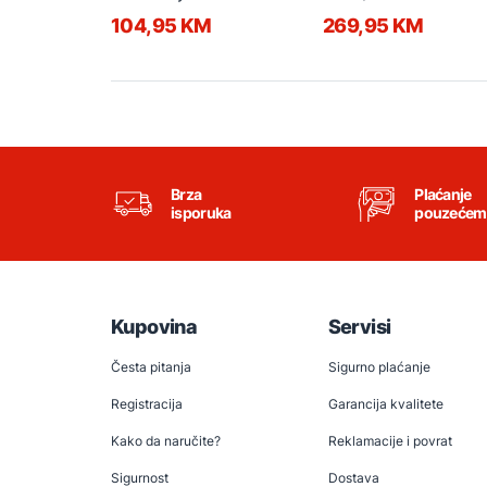
7006903011 bijeli
B 97916771
104,95 KM
269,95 KM
Brza
Plaćanje
isporuka
pouzećem
Kupovina
Servisi
Česta pitanja
Sigurno plaćanje
Registracija
Garancija kvalitete
Kako da naručite?
Reklamacije i povrat
Sigurnost
Dostava