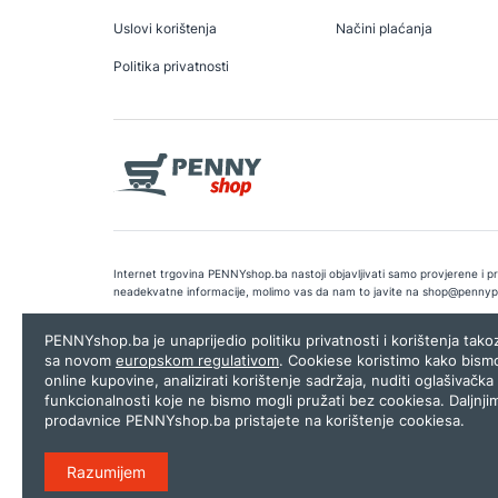
Uslovi korištenja
Načini plaćanja
Politika privatnosti
Internet trgovina PENNYshop.ba nastoji objavljivati samo provjerene i pra
neadekvatne informacije, molimo vas da nam to javite na
shop@pennyp
Copyright © 2026.
Penny plus d.o.o. Sarajevo
.
Dizajn i programiranj
PENNYshop.ba je unaprijedio politiku privatnosti i korištenja tak
sa novom
europskom regulativom
. Cookiese koristimo kako bism
online kupovine, analizirati korištenje sadržaja, nuditi oglašivačka 
funkcionalnosti koje ne bismo mogli pružati bez cookiesa. Daljnji
prodavnice PENNYshop.ba pristajete na korištenje cookiesa.
Razumijem