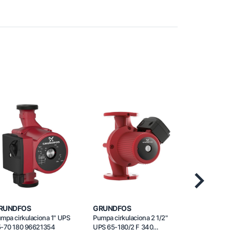
Next
RUNDFOS
GRUNDFOS
MASTER
mpa cirkulaciona 1" UPS
Pumpa cirkulaciona 2 1/2"
Termostat s
-70 180 96621354
UPS 65-180/2 F 340
električno p