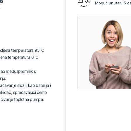
MS
Moguć unutar 15 d
6
oljena temperatura 95°C
jena temperatura 6°C
i kao međuspremnik u
nja.
ačavanje služi i kao baterija i
rekidač, sprečavajući često
ljučivanje toplotne pumpe.