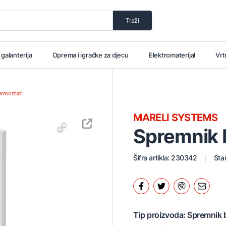
Traži
i galanterija
Oprema i igračke za djecu
Elektromaterijal
Vrt
ermostati
MARELI SYSTEMS
Spremnik 
Šifra artikla: 230342
Stan
Tip proizvoda: Spremnik 