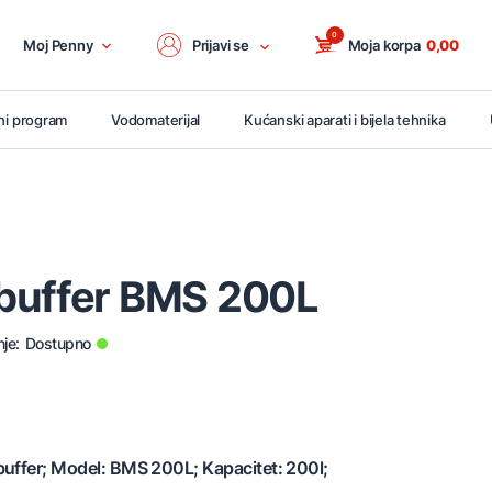
0
Moj Penny
Prijavi se
Moja korpa
0,00
ni program
Vodomaterijal
Kućanski aparati i bijela tehnika
buffer BMS 200L
je:
Dostupno
buffer; Model: BMS 200L; Kapacitet: 200l;