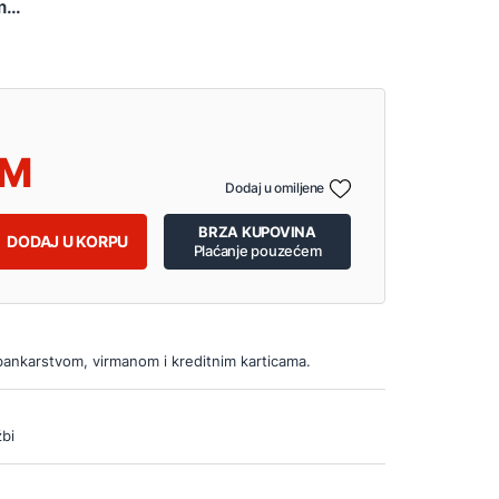
...
Dodaj u omiljene
BRZA KUPOVINA
DODAJ U KORPU
Plaćanje pouzećem
bankarstvom, virmanom i kreditnim karticama.
bi