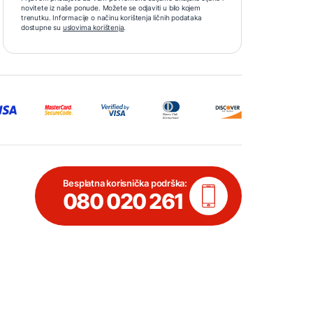
novitete iz naše ponude. Možete se odjaviti u bilo kojem
trenutku. Informacije o načinu korištenja ličnih podataka
dostupne su
uslovima korištenja
.
Besplatna korisnička podrška:
080 020 261