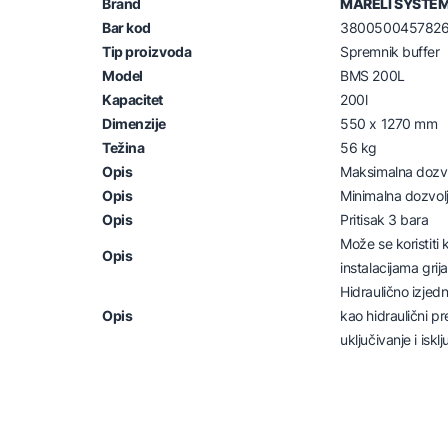
Brand
MARELI SYSTE
Bar kod
380050045782
Tip proizvoda
Spremnik buffer
Model
BMS 200L
Kapacitet
200l
Dimenzije
550 x 1270 mm
Težina
56 kg
Opis
Maksimalna dozv
Opis
Minimalna dozvol
Opis
Pritisak 3 bara
Može se koristit
Opis
instalacijama grija
Hidraulično izjedn
Opis
kao hidraulični p
uključivanje i isk