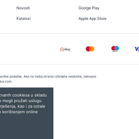
Novosti
Goolge Play
Katalozi
Apple App Store
vilne podatke. Ako na našoj stranici otkrijete neistinite, odnosno
lus.com
.
e:
Lampa.ba
ozvanih cookiesa u skladu
o mogli pružati uslugu
rješenja, kao i za ostale
m korištenjem online