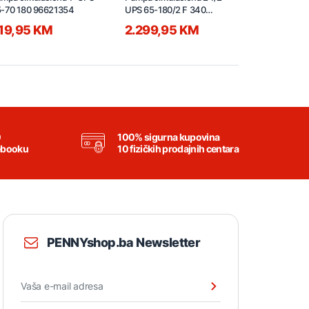
-70 180 96621354
UPS 65-180/2 F 340
električno p
96402316
220V 16A 
19,95 KM
2.299,95 KM
54,95 
0
100% sigurna kupovina
ebooku
10 fizičkih prodajnih centara
PENNYshop.ba Newsletter