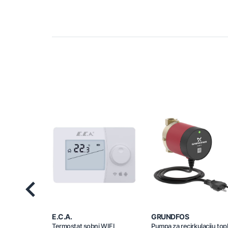
Previous
E.C.A.
GRUNDFOS
Termostat sobni WIFI
Pumpa za recirkulaciju top