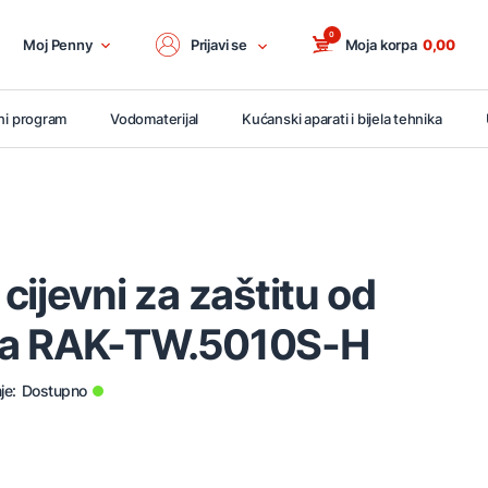
0
Moj Penny
Prijavi se
Moja korpa
0,00
ni program
Vodomaterijal
Kućanski aparati i bijela tehnika
cijevni za zaštitu od
ja RAK-TW.5010S-H
je:
Dostupno