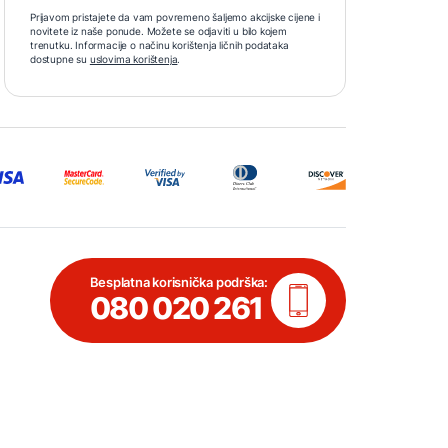
Prijavom pristajete da vam povremeno šaljemo akcijske cijene i
novitete iz naše ponude. Možete se odjaviti u bilo kojem
trenutku. Informacije o načinu korištenja ličnih podataka
dostupne su
uslovima korištenja
.
Besplatna korisnička podrška:
080 020 261