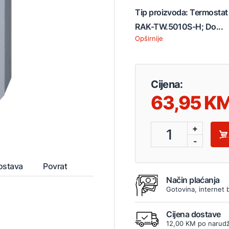
Tip proizvoda: Termostat 
RAK-TW.5010S-H; Do...
Opširnije
Cijena:
63,95
+
1
-
ostava
Povrat
Način plaćanja
Gotovina, internet 
Cijena dostave
12,00 KM po narudž