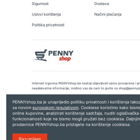
Sigurnost
Dostava
Uslovi korištenja
Načini plaćanja
Politika privatnosti
Internet trgovina PENNYshop.ba nastoji objavljivati samo provjerene i pra
neadekvatne informacije, molimo vas da nam to javite na
shop@pennyp
Copyright © 2026.
Penny plus d.o.o. Sarajevo
.
Dizajn i programiranj
PENNYshop.ba je unaprijedio politiku privatnosti i korištenja tak
sa novom
europskom regulativom
. Cookiese koristimo kako bism
online kupovine, analizirati korištenje sadržaja, nuditi oglašivačka 
funkcionalnosti koje ne bismo mogli pružati bez cookiesa. Daljnji
prodavnice PENNYshop.ba pristajete na korištenje cookiesa.
Razumijem