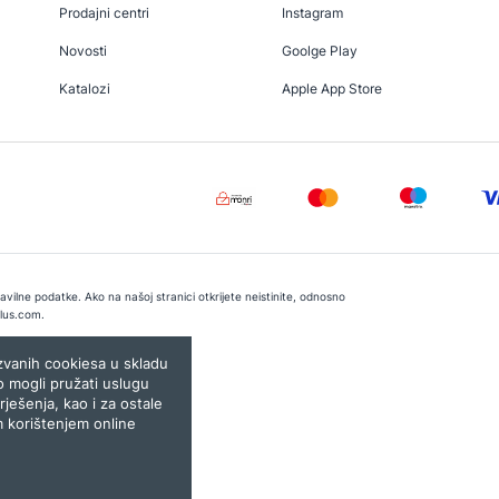
Prodajni centri
Instagram
Novosti
Goolge Play
Katalozi
Apple App Store
vilne podatke. Ako na našoj stranici otkrijete neistinite, odnosno
lus.com
.
e:
Lampa.ba
ozvanih cookiesa u skladu
o mogli pružati uslugu
rješenja, kao i za ostale
m korištenjem online