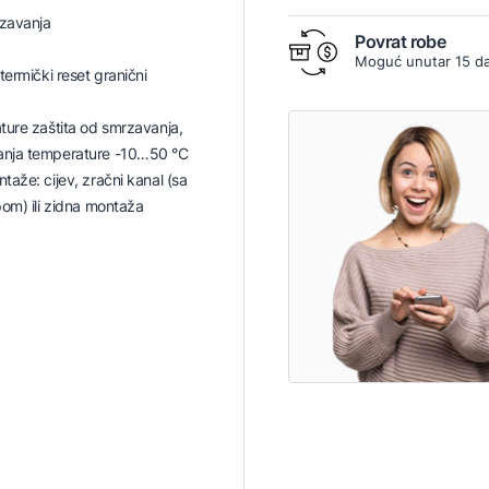
rzavanja
Povrat robe
Moguć unutar 15 d
termički reset granični
ture zaštita od smrzavanja,
nja temperature -10…50 °C
aže: cijev, zračni kanal (sa
om) ili zidna montaža