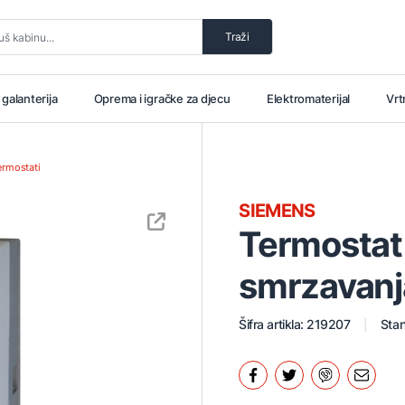
Traži
i galanterija
Oprema i igračke za djecu
Elektromaterijal
Vrt
ermostati
SIEMENS
Termostat 
smrzavan
Šifra artikla: 219207
Stan