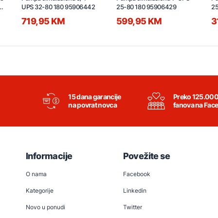
4
UPS 32-80 180 95906442
25-80 180 95906429
25
719,95 KM
599,95 KM
3
15 dana garancije
Preko 125.00
na povrat novca
fanova na Fac
Informacije
Povežite se
O nama
Facebook
Kategorije
Linkedin
Novo u ponudi
Twitter