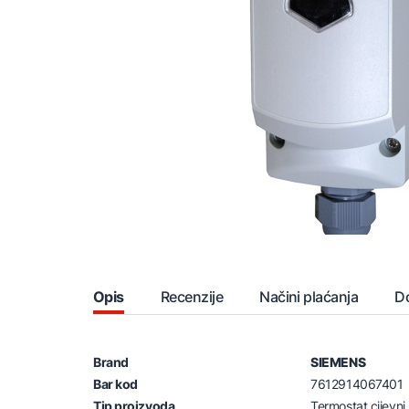
Opis
Recenzije
Načini plaćanja
D
Brand
SIEMENS
Bar kod
7612914067401
Tip proizvoda
Termostat cijevni