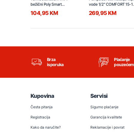
bežični Poly Smart
vode 1/2" COMFORT 15-1
7006903011 bijeli
B 97916771
104,95 KM
269,95 KM
Brza
Plaćanje
isporuka
pouzećem
Kupovina
Servisi
Česta pitanja
Sigurno plaćanje
Registracija
Garancija kvalitete
Kako da naručite?
Reklamacije i povrat