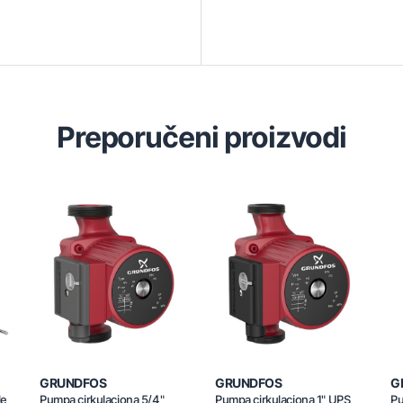
Preporučeni proizvodi
GRUNDFOS
GRUNDFOS
G
le
Pumpa cirkulaciona 5/4"
Pumpa cirkulaciona 1" UPS
Pu