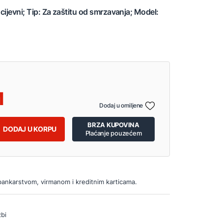
cijevni; Tip: Za zaštitu od smrzavanja; Model:
Dodaj u omiljene
BRZA KUPOVINA
DODAJ U KORPU
Plaćanje pouzećem
bankarstvom, virmanom i kreditnim karticama.
bi