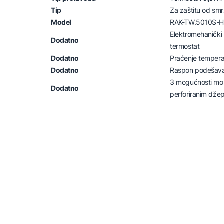
Tip
Za zaštitu od sm
Model
RAK-TW.5010S-H
Elektromehanički 
Dodatno
termostat
Dodatno
Praćenje tempera
Dodatno
Raspon podešava
3 mogućnosti mont
Dodatno
perforiranim džep