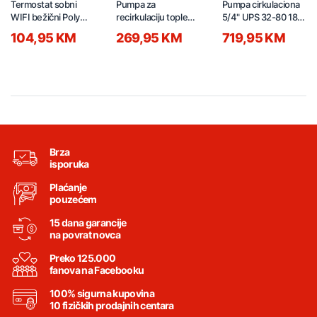
Termostat sobni
Pumpa za
Pumpa cirkulaciona
WIFI bežični Poly
recirkulaciju tople
5/4" UPS 32-80 180
Smart 7006903011
vode 1/2"
95906442
104,95 KM
269,95 KM
719,95 KM
bijeli
COMFORT 15-14 B
97916771
Brza
isporuka
Plaćanje
pouzećem
15 dana garancije
na povrat novca
Preko 125.000
fanova na Facebooku
100% sigurna kupovina
10 fizičkih prodajnih centara