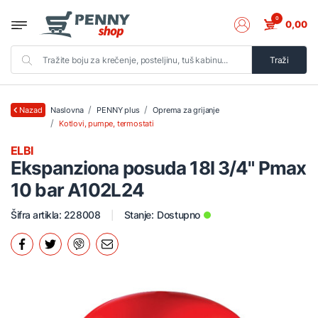
0
0,00
Traži
Naslovna
PENNY plus
Oprema za grijanje
Nazad
Kotlovi, pumpe, termostati
ELBI
Ekspanziona posuda 18l 3/4" Pmax
10 bar A102L24
Šifra artikla: 228008
Stanje:
Dostupno