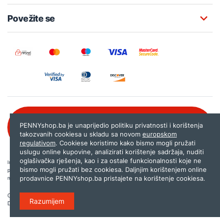
Povežite se
Besplatna korisnička podrška:
PENNYshop.ba je unaprijedio politiku privatnosti i korištenja
080 020 261
takozvanih cookiesa u skladu sa novom
europskom
regulativom
. Cookiese koristimo kako bismo mogli pružati
uslugu online kupovine, analizirati korištenje sadržaja, nuditi
oglašivačka rješenja, kao i za ostale funkcionalnosti koje ne
Internet trgovina PENNYshop.ba nastoji objavljivati samo provjerene i pravilne
bismo mogli pružati bez cookiesa. Daljnjim korištenjem online
podatke. Ako na našoj stranici otkrijete neistinite, odnosno neadekvatne informacije,
prodavnice PENNYshop.ba pristajete na korištenje cookiesa.
molimo vas da nam to javite na
shop@pennyplus.com
.
Copyright © 2026.
Penny plus d.o.o. Sarajevo
.
Razumijem
Dizajn i programiranje:
Lampa.ba