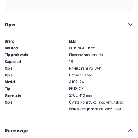
Opis
Brand
ELBI
Bar kod
8019742011955
Tip proizvoda
Ekspanziona posuda
Kapacitet
18l
Opis
Priključni navoj 3/4"
Opis
Pritisak 10 bari
Model
A102L24
Tip
ER18-CE
Dimenzije
270 x 410 mm
Opis
Čvrsta konstrukcija od vrhunskog
čelika, dizajnirana za izdržljivost
Recenzije