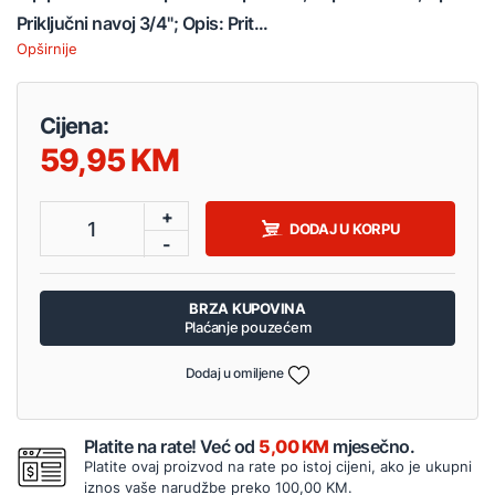
Priključni navoj 3/4"; Opis: Prit...
Opširnije
Cijena:
59,95
+
1
DODAJ U KORPU
-
BRZA KUPOVINA
Plaćanje pouzećem
Dodaj u omiljene
Platite na rate! Već od
5,00 KM
mjesečno.
Platite ovaj proizvod na rate po istoj cijeni, ako je ukupni
iznos vaše narudžbe preko 100,00 KM.