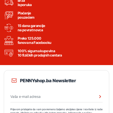
Brza
isporuka
Plaćanje
pouzećem
15 dana garancije
na povrat novca
Preko 125.000
fanova na Facebooku
100% sigurna kupovina
10 fizičkih prodajnih centara
PENNYshop.ba Newsletter
Prijavom pristajete da vam povremeno šaljemo akcijske cijene i novitete iz naše
ponude. Možete se odjaviti u bilo kojem trenutku. Informacije o načinu