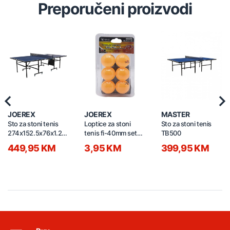
Preporučeni proizvodi
Previous
Nex
JOEREX
JOEREX
MASTER
Sto za stoni tenis
Loptice za stoni
Sto za stoni tenis
274x152.5x76x1.2cm
tenis fi-40mm set
TB500
s točkovima TB1200
6/1 žute-bijele
449,95 KM
3,95 KM
399,95 KM
JOEREX TB26340