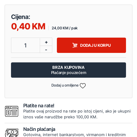
Cijena:
0,40
24,00 KM / pak
+
1
DODAJ U KORPU
-
BRZA KUPOVINA
Plaćanje pouzećem
Dodaj u omiljene
Platite na rate!
Platite ovaj proizvod na rate po istoj cijeni, ako je ukupni
iznos vaše narudžbe preko 100,00 KM.
Način plaćanja
Gotovina, internet bankarstvom, virmanom i kreditnim