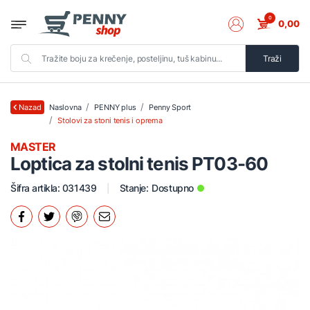
0
0,00
Traži
Naslovna
PENNY plus
Penny Sport
Nazad
Stolovi za stoni tenis i oprema
MASTER
Loptica za stolni tenis PT03-60
Šifra artikla: 031439
Stanje:
Dostupno