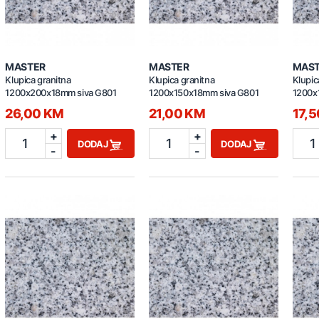
MASTER
MASTER
MAS
Klupica granitna
Klupica granitna
Klupic
1200x200x18mm siva G801
1200x150x18mm siva G801
1200x
26,00 KM
21,00 KM
17,
+
+
1
1
1
DODAJ
DODAJ
-
-