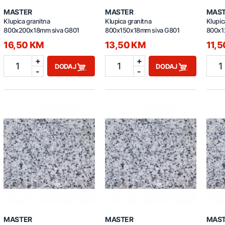
MASTER
MASTER
MAS
Klupica granitna
Klupica granitna
Klupic
800x200x18mm siva G801
800x150x18mm siva G801
800x1
16,50 KM
13,50 KM
11,
+
+
1
1
1
DODAJ
DODAJ
-
-
MASTER
MASTER
MAS