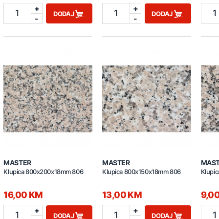
+
+
1
1
1
DODAJ
DODAJ
-
-
MASTER
MASTER
MAS
Klupica 800x200x18mm 806
Klupica 800x150x18mm 806
Klupi
16,00 KM
13,00 KM
9,0
+
+
1
1
1
DODAJ
DODAJ