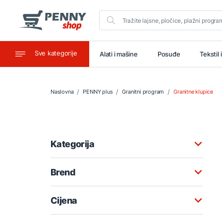
Sve kategorije
aštitu
Ugostiteljstvo
Alati i mašine
Posuđe
Tekstil 
Naslovna
PENNY plus
Granitni program
Granitne klupice
Kategorija
Brend
Cijena