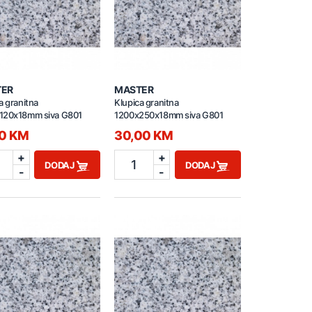
TER
MASTER
a granitna
Klupica granitna
120x18mm siva G801
1200x250x18mm siva G801
00 KM
30,00 KM
+
+
1
DODAJ
DODAJ
-
-