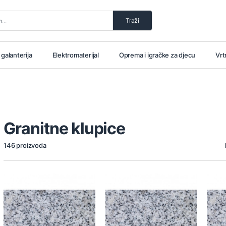
Traži
i galanterija
Elektromaterijal
Oprema i igračke za djecu
Vrt
Granitne klupice
146 proizvoda