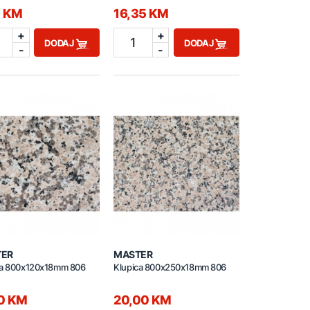
0 KM
16,35 KM
+
+
1
DODAJ
DODAJ
-
-
TER
MASTER
ca 800x120x18mm 806
Klupica 800x250x18mm 806
00 KM
20,00 KM