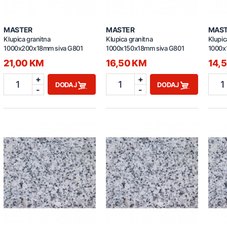
MASTER
MASTER
MAS
Klupica granitna
Klupica granitna
Klupic
1000x200x18mm siva G801
1000x150x18mm siva G801
1000x
21,00 KM
16,50 KM
14,
+
+
1
1
1
DODAJ
DODAJ
-
-