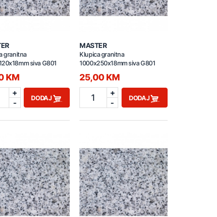
TER
MASTER
a granitna
Klupica granitna
120x18mm siva G801
1000x250x18mm siva G801
50 KM
25,00 KM
+
+
1
DODAJ
DODAJ
-
-