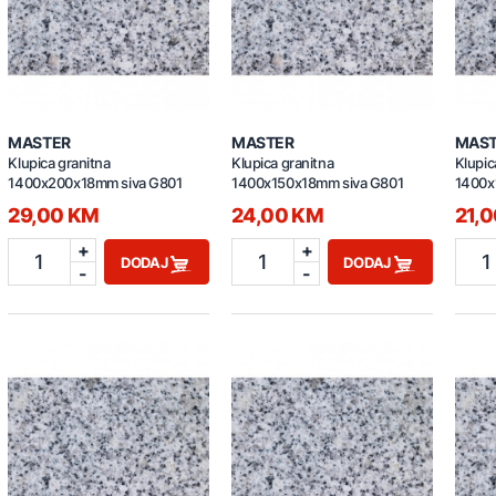
MASTER
MASTER
MAS
Klupica granitna
Klupica granitna
Klupic
1400x200x18mm siva G801
1400x150x18mm siva G801
1400x
29,00 KM
24,00 KM
21,
+
+
1
1
1
DODAJ
DODAJ
-
-