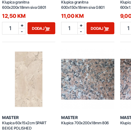
Klupica granitna
Klupica granitna
Klupic
600x200x18mm siva G801
600x150x18mm siva G801
600x1
12,50 KM
11,00 KM
9,0
+
+
1
1
1
DODAJ
DODAJ
-
-
MASTER
MASTER
MAS
Klupica 60x15x2cm SPART
Klupica 700x200x18mm 806
Klupi
BEIGE POLISHED