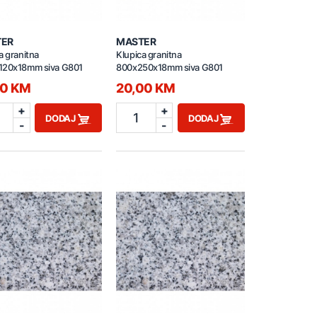
TER
MASTER
a granitna
Klupica granitna
120x18mm siva G801
800x250x18mm siva G801
50 KM
20,00 KM
+
+
1
DODAJ
DODAJ
-
-