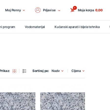
0
Moj Penny
Prijavi se
Moja korpa
0,00
ni program
Vodomaterijal
Kućanski aparati i bijela tehnika
Prikaz:
Sortiraj po:
Naziv
Cijena