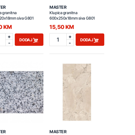
TER
MASTER
a granitna
Klupica granitna
20x18mm siva G801
600x250x18mm siva G801
50 KM
15,50 KM
+
+
1
DODAJ
DODAJ
-
-
TER
MASTER