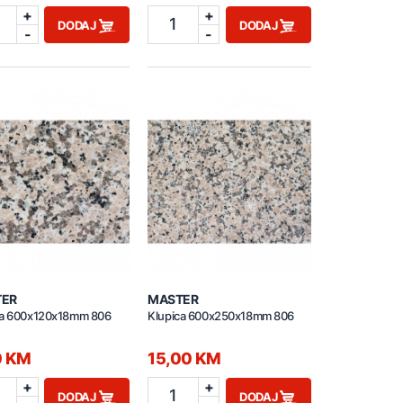
+
+
1
DODAJ
DODAJ
-
-
TER
MASTER
ca 600x120x18mm 806
Klupica 600x250x18mm 806
0 KM
15,00 KM
+
+
1
DODAJ
DODAJ