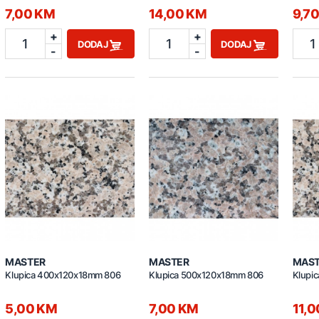
7,00 KM
14,00 KM
9,7
+
+
1
1
1
DODAJ
DODAJ
-
-
MASTER
MASTER
MAS
Klupica 400x120x18mm 806
Klupica 500x120x18mm 806
Klupi
5,00 KM
7,00 KM
11,