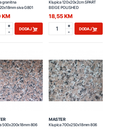
a granitna
Klupica 120x20x2cm SPART
20x18mm siva G801
BEIGE POLISHED
0 KM
18,55 KM
+
+
1
DODAJ
DODAJ
-
-
TER
MASTER
ca 500x200x18mm 806
Klupica 700x250x18mm 806