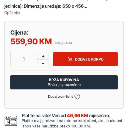
jedinica); Dimenzije uređaja: 650 x 456...
Opširnije
Cijena:
559,90
699,90
+
1
DODAJ U KORPU
-
BRZA KUPOVINA
Plaćanje pouzećem
Dodaj u omiljene
Platite na rate! Već od
46,66 KM
mjesečno.
Platite ovaj proizvod na rate po istoj cijeni, ako je ukupni
iznos vaše narudžbe preko 100,00 KM.