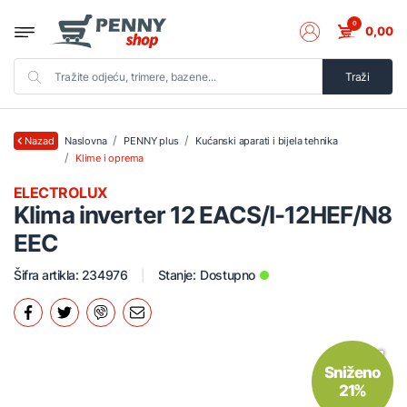
0
0,00
Traži
Naslovna
PENNY plus
Kućanski aparati i bijela tehnika
Nazad
Klime i oprema
ELECTROLUX
Klima inverter 12 EACS/I-12HEF/N8
EEC
Šifra artikla: 234976
Stanje:
Dostupno
Sniženo
21%