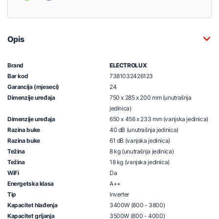
Opis
Brand
ELECTROLUX
Bar kod
7381032426123
Garancija (mjeseci)
24
Dimenzije uređaja
750 x 285 x 200 mm (unutrašnja
jedinica)
Dimenzije uređaja
650 x 456 x 233 mm (vanjska jedinica)
Razina buke
40 dB (unutrašnja jedinica)
Razina buke
61 dB (vanjska jedinica)
Težina
8 kg (unutrašnja jedinica)
Težina
18 kg (vanjska jedinica)
WiFi
Da
Energetska klasa
A++
Tip
Inverter
Kapacitet hlađenja
3400W (800 - 3800)
Kapacitet grijanja
3500W (800 - 4000)