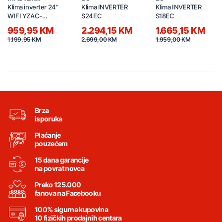
PROFESSIONAL
Klima inverter 24"
Klima INVERTER
Klima INVERTER
WIFI YZAC-
S24EC
S18EC
24GWHBP-P100
959,95 KM
2.294,15 KM
1.665,15 KM
1.199,95 KM
2.699,00 KM
1.959,00 KM
Brza
isporuka
Plaćanje
pouzećem
15 dana garancije
na povrat novca
Preko 125.000
fanova na Facebooku
100% sigurna kupovina
10 fizičkih prodajnih centara