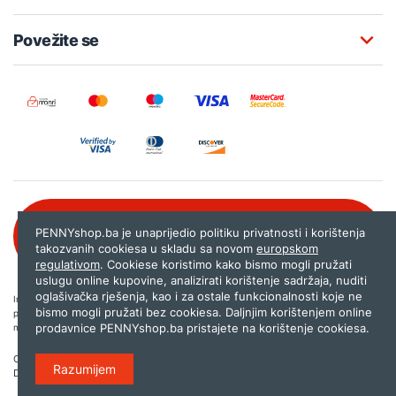
Povežite se
Besplatna korisnička podrška:
PENNYshop.ba je unaprijedio politiku privatnosti i korištenja
080 020 261
takozvanih cookiesa u skladu sa novom
europskom
regulativom
. Cookiese koristimo kako bismo mogli pružati
uslugu online kupovine, analizirati korištenje sadržaja, nuditi
oglašivačka rješenja, kao i za ostale funkcionalnosti koje ne
Internet trgovina PENNYshop.ba nastoji objavljivati samo provjerene i pravilne
bismo mogli pružati bez cookiesa. Daljnjim korištenjem online
podatke. Ako na našoj stranici otkrijete neistinite, odnosno neadekvatne informacije,
prodavnice PENNYshop.ba pristajete na korištenje cookiesa.
molimo vas da nam to javite na
shop@pennyplus.com
.
Copyright © 2026.
Penny plus d.o.o. Sarajevo
.
Razumijem
Dizajn i programiranje:
Lampa.ba