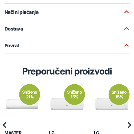
Načini plaćanja
Dostava
Povrat
Preporučeni proizvodi
Sniženo
Sniženo
Sniženo
21%
15%
15%
Previous
Nex
MASTER
LG
LG