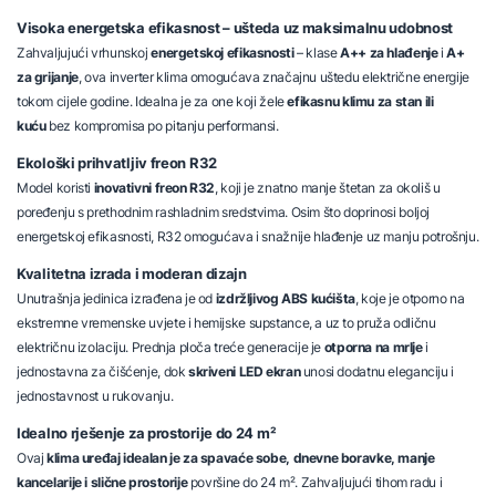
Visoka energetska efikasnost – ušteda uz maksimalnu udobnost
Zahvaljujući vrhunskoj
energetskoj efikasnosti
– klase
A++ za hlađenje
i
A+
za grijanje
, ova inverter klima omogućava značajnu uštedu električne energije
tokom cijele godine. Idealna je za one koji žele
efikasnu klimu za stan ili
kuću
bez kompromisa po pitanju performansi.
Ekološki prihvatljiv freon R32
Model koristi
inovativni freon R32
, koji je znatno manje štetan za okoliš u
poređenju s prethodnim rashladnim sredstvima. Osim što doprinosi boljoj
energetskoj efikasnosti, R32 omogućava i snažnije hlađenje uz manju potrošnju.
Kvalitetna izrada i moderan dizajn
Unutrašnja jedinica izrađena je od
izdržljivog ABS kućišta
, koje je otporno na
ekstremne vremenske uvjete i hemijske supstance, a uz to pruža odličnu
električnu izolaciju. Prednja ploča treće generacije je
otporna na mrlje
i
jednostavna za čišćenje, dok
skriveni LED ekran
unosi dodatnu eleganciju i
jednostavnost u rukovanju.
Idealno rješenje za prostorije do 24 m²
Ovaj
klima uređaj idealan je za spavaće sobe, dnevne boravke, manje
kancelarije i slične prostorije
površine do 24 m². Zahvaljujući tihom radu i