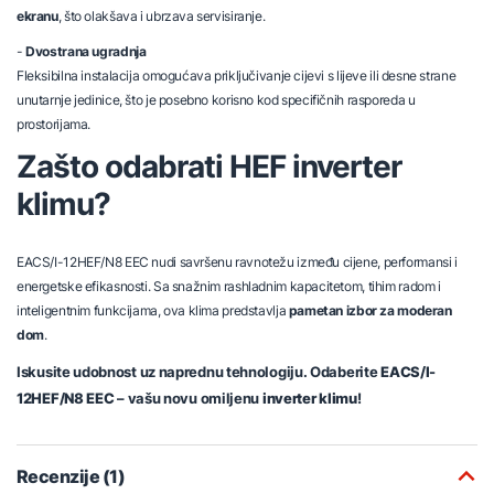
ekranu
, što olakšava i ubrzava servisiranje.
-
Dvostrana ugradnja
Fleksibilna instalacija omogućava priključivanje cijevi s lijeve ili desne strane
unutarnje jedinice, što je posebno korisno kod specifičnih rasporeda u
prostorijama.
Zašto odabrati HEF inverter
klimu?
EACS/I-12HEF/N8 EEC nudi savršenu ravnotežu između cijene, performansi i
energetske efikasnosti. Sa snažnim rashladnim kapacitetom, tihim radom i
inteligentnim funkcijama, ova klima predstavlja
pametan izbor za moderan
dom
.
Iskusite udobnost uz naprednu tehnologiju. Odaberite
EACS/I-
12HEF/N8 EEC
– vašu novu omiljenu
inverter klimu
!
Recenzije (1)