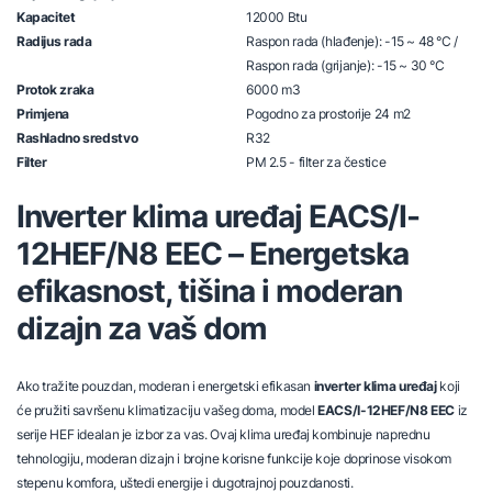
Kapacitet
12000 Btu
Radijus rada
Raspon rada (hlađenje): -15 ~ 48 °C /
Raspon rada (grijanje): -15 ~ 30 °C
Protok zraka
6000 m3
Primjena
Pogodno za prostorije 24 m2
Rashladno sredstvo
R32
Filter
PM 2.5 - filter za čestice
Inverter klima uređaj EACS/I-
12HEF/N8 EEC – Energetska
efikasnost, tišina i moderan
dizajn za vaš dom
Ako tražite pouzdan, moderan i energetski efikasan
inverter klima uređaj
koji
će pružiti savršenu klimatizaciju vašeg doma, model
EACS/I-12HEF/N8 EEC
iz
serije HEF idealan je izbor za vas. Ovaj klima uređaj kombinuje naprednu
tehnologiju, moderan dizajn i brojne korisne funkcije koje doprinose visokom
stepenu komfora, uštedi energije i dugotrajnoj pouzdanosti.