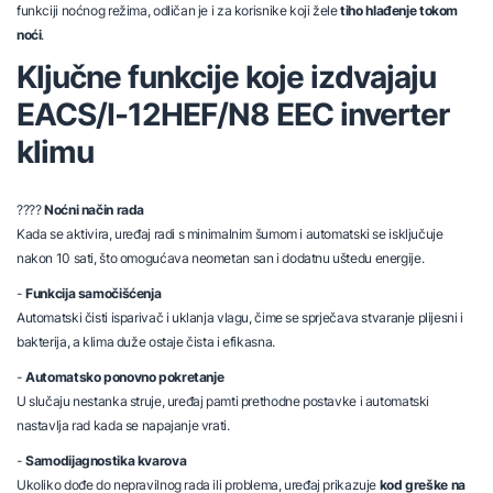
funkciji noćnog režima, odličan je i za korisnike koji žele
tiho hlađenje tokom
noći
.
Ključne funkcije koje izdvajaju
EACS/I-12HEF/N8 EEC inverter
klimu
????
Noćni način rada
Kada se aktivira, uređaj radi s minimalnim šumom i automatski se isključuje
nakon 10 sati, što omogućava neometan san i dodatnu uštedu energije.
-
Funkcija samočišćenja
Automatski čisti isparivač i uklanja vlagu, čime se sprječava stvaranje plijesni i
bakterija, a klima duže ostaje čista i efikasna.
-
Automatsko ponovno pokretanje
U slučaju nestanka struje, uređaj pamti prethodne postavke i automatski
nastavlja rad kada se napajanje vrati.
-
Samodijagnostika kvarova
Ukoliko dođe do nepravilnog rada ili problema, uređaj prikazuje
kod greške na