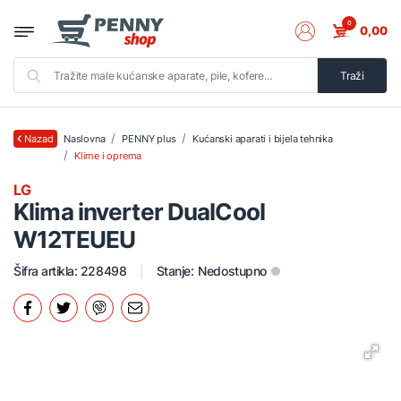
0
0,00
Traži
Naslovna
PENNY plus
Kućanski aparati i bijela tehnika
Nazad
Klime i oprema
LG
Klima inverter DualCool
W12TEUEU
Šifra artikla: 228498
Stanje:
Nedostupno