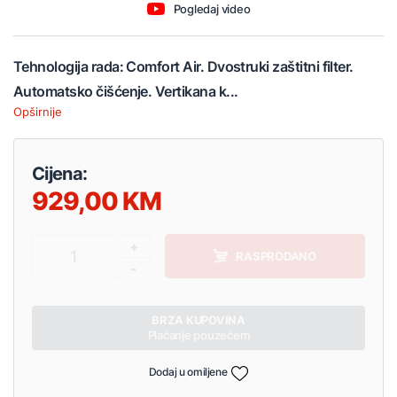
Pogledaj video
Tehnologija rada: Comfort Air. Dvostruki zaštitni filter.
Automatsko čišćenje. Vertikana k...
Opširnije
Cijena:
929,00
+
1
RASPRODANO
-
BRZA KUPOVINA
Plaćanje pouzećem
Dodaj u omiljene