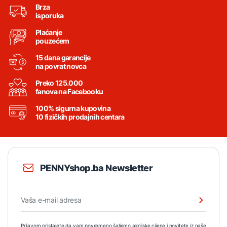
Brza
isporuka
Plaćanje
pouzećem
15 dana garancije
na povrat novca
Preko 125.000
fanova na Facebooku
100% sigurna kupovina
10 fizičkih prodajnih centara
PENNYshop.ba Newsletter
Prijavom pristajete da vam povremeno šaljemo akcijske cijene i novitete iz naše