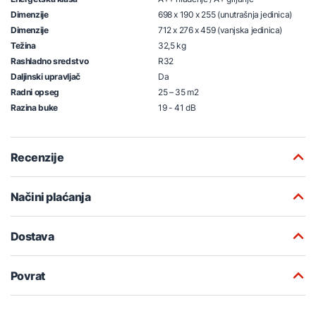
Dimenzije
698 x 190 x 255 (unutrašnja jedinica)
Dimenzije
712 x 276 x 459 (vanjska jedinica)
Težina
32,5 kg
Rashladno sredstvo
R32
Daljinski upravljač
Da
Radni opseg
25 – 35 m2
Razina buke
19 - 41 dB
Recenzije
Načini plaćanja
Dostava
Povrat