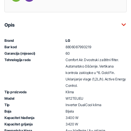
Opis
Brand
LG
Bar kod
8806087993219
Garancija (mjeseci)
60
Tehnologija rada
Comfort Air. Dvostruki zaštitni filter.
Automatsko čišćenje. Vertikana
kontrola zaklopke u °6. Gold Fin.
Uklanjanje vlage (1,2L/h). Active Energy
Control.
Tip proizvoda
Klima
Model
W12TEUEU
Tip
Inverter DualCool klima
Boja
Bijela
Kapacitet hlađenja
3400 W
Kapacitet grijanja
3420 W
Energetska klasa
A++ hlađenje / A+ grijanje