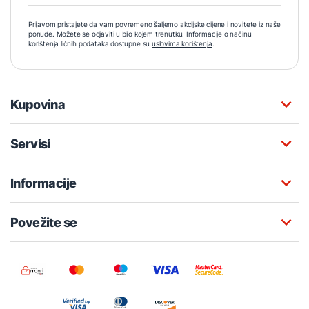
Prijavom pristajete da vam povremeno šaljemo akcijske cijene i novitete iz naše
ponude. Možete se odjaviti u bilo kojem trenutku. Informacije o načinu
korištenja ličnih podataka dostupne su
uslovima korištenja
.
Kupovina
Servisi
Informacije
Povežite se