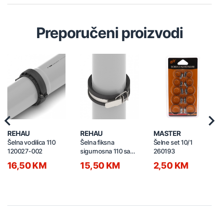
Preporučeni proizvodi
Previous
Nex
REHAU
REHAU
MASTER
Šelna vodilica 110
Šelna fiksna
Šelne set 10/1
120027-002
sigurnosna 110 sa
260193
brzim zatvaračem
16,50 KM
15,50 KM
2,50 KM
120029-002