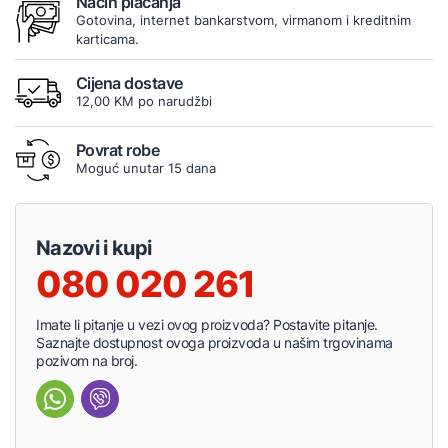
Način plaćanja
Gotovina, internet bankarstvom, virmanom i kreditnim
karticama.
Cijena dostave
12,00 KM po narudžbi
Povrat robe
Moguć unutar 15 dana
Nazovi i kupi
080 020 261
Imate li pitanje u vezi ovog proizvoda? Postavite pitanje.
Saznajte dostupnost ovoga proizvoda u našim trgovinama
pozivom na broj.