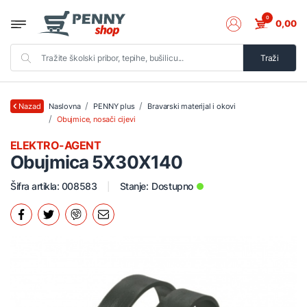
0
0,00
Traži
Naslovna
PENNY plus
Bravarski materijal i okovi
Nazad
Obujmice, nosači cijevi
ELEKTRO-AGENT
Obujmica 5X30X140
Šifra artikla: 008583
Stanje:
Dostupno