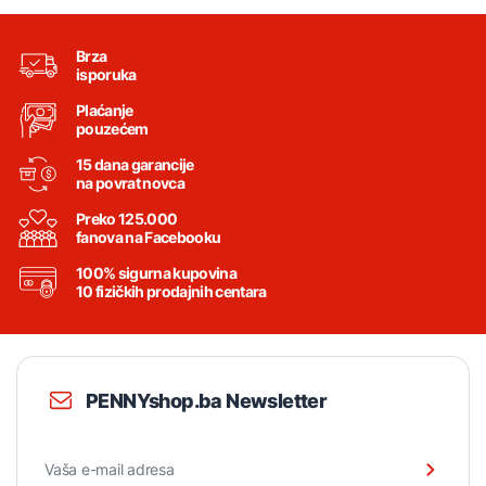
Brza
isporuka
Plaćanje
pouzećem
15 dana garancije
na povrat novca
Preko 125.000
fanova na Facebooku
100% sigurna kupovina
10 fizičkih prodajnih centara
PENNYshop.ba Newsletter