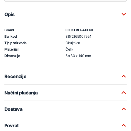
Opis
Brand
ELEKTRO-AGENT
Bar kod
3872165007924
Tip proizvoda
Obujmica
Materijal
Čelik
Dimenzije
5 x 30 x 140 mm
Recenzije
Načini plaćanja
Dostava
Povrat