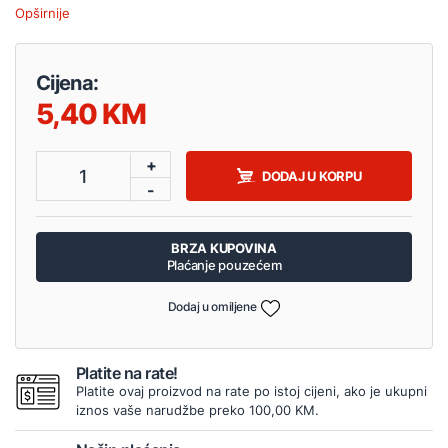
Opširnije
Cijena:
5,40
+
1
DODAJ U KORPU
-
BRZA KUPOVINA
Plaćanje pouzećem
Dodaj u omiljene
Platite na rate!
Platite ovaj proizvod na rate po istoj cijeni, ako je ukupni
iznos vaše narudžbe preko 100,00 KM.