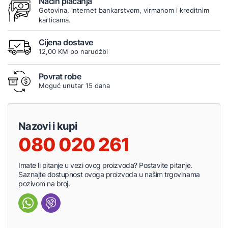
Način plaćanja
Gotovina, internet bankarstvom, virmanom i kreditnim
karticama.
Cijena dostave
12,00 KM po narudžbi
Povrat robe
Moguć unutar 15 dana
Nazovi i kupi
080 020 261
Imate li pitanje u vezi ovog proizvoda? Postavite pitanje.
Saznajte dostupnost ovoga proizvoda u našim trgovinama
pozivom na broj.