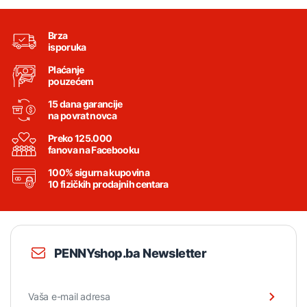
Brza
isporuka
Plaćanje
pouzećem
15 dana garancije
na povrat novca
Preko 125.000
fanova na Facebooku
100% sigurna kupovina
10 fizičkih prodajnih centara
PENNYshop.ba Newsletter