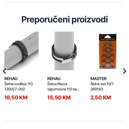
Preporučeni proizvodi
Previous
Nex
REHAU
REHAU
MASTER
Šelna vodilica 110
Šelna fiksna
Šelne set 10/1
120027-002
sigurnosna 110 sa
260193
brzim zatvaračem
16,50 KM
15,50 KM
2,50 KM
120029-002