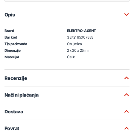
Opis
Brand
ELEKTRO-AGENT
Bar kod
3872165007883
Tip proizvoda
Obujmica
Dimenzije
2 x 20 x 25 mm
Materijal
Čelik
Recenzije
Načini plaćanja
Dostava
Povrat