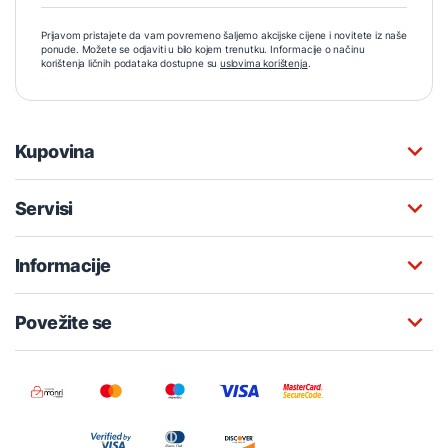
Prijavom pristajete da vam povremeno šaljemo akcijske cijene i novitete iz naše
ponude. Možete se odjaviti u bilo kojem trenutku. Informacije o načinu
korištenja ličnih podataka dostupne su
uslovima korištenja
.
Kupovina
Servisi
Informacije
Povežite se