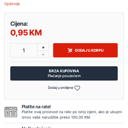
Opširnije
Cijena:
0,95
+
1
DODAJ U KORPU
-
BRZA KUPOVINA
Plaćanje pouzećem
Dodaj u omiljene
Platite na rate!
Platite ovaj proizvod na rate po istoj cijeni, ako je ukupni
iznos vaše narudžbe preko 100,00 KM.