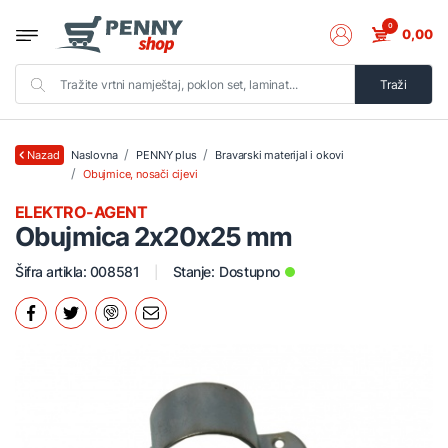
0
0,00
Traži
Naslovna
PENNY plus
Bravarski materijal i okovi
Nazad
Obujmice, nosači cijevi
ELEKTRO-AGENT
Obujmica 2x20x25 mm
Šifra artikla: 008581
Stanje:
Dostupno