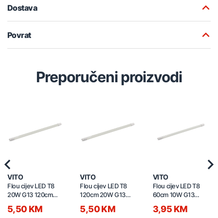
Dostava
Povrat
Preporučeni proizvodi
Previous
Nex
VITO
VITO
VITO
Flou cijev LED T8
Flou cijev LED T8
Flou cijev LED T8
20W G13 120cm
120cm 20W G13
60cm 10W G13
6500K 1600750
4000K 1600340
6500K 1600320
5,50 KM
5,50 KM
3,95 KM