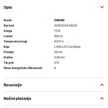
Opis
Brand
OSRAM
Bar kod
4050300446004
Snaga
15 W
Lumen
950 lm
Temperatura boje
4000 K
Boja
LUMILUX Cool Bijela
Promjer
26 mm
Dužina
438 mm
Tip grla
G13
Klasa energetske efikasnosti
B
Recenzije
Načini plaćanja