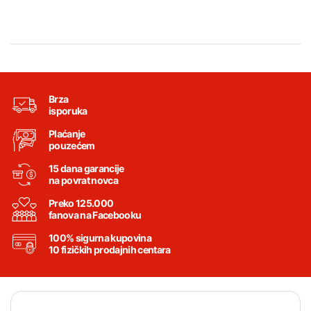
Brza
isporuka
Plaćanje
pouzećem
15 dana garancije
na povrat novca
Preko 125.000
fanova na Facebooku
100% sigurna kupovina
10 fizičkih prodajnih centara