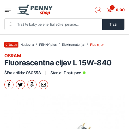
0
0,00
Traži
Naslovna
PENNY plus
Elektromaterijal
Fluo cijevi
Nazad
OSRAM
Fluorescentna cijev L 15W-840
Šifra artikla: 060558
Stanje:
Dostupno