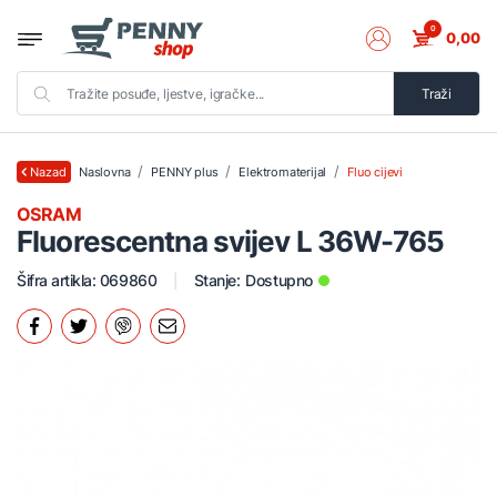
0
0,00
Traži
Naslovna
PENNY plus
Elektromaterijal
Fluo cijevi
Nazad
OSRAM
Fluorescentna svijev L 36W-765
Šifra artikla: 069860
Stanje:
Dostupno