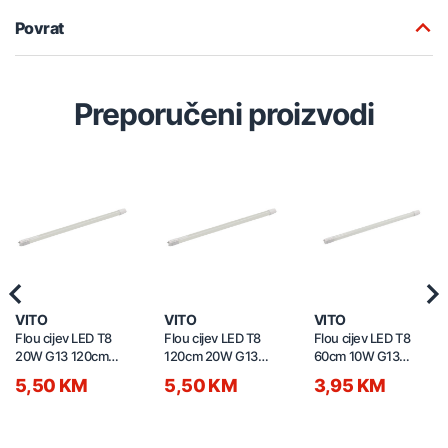
Povrat
Preporučeni proizvodi
Previous
Nex
VITO
VITO
VITO
Flou cijev LED T8
Flou cijev LED T8
Flou cijev LED T8
20W G13 120cm
120cm 20W G13
60cm 10W G13
6500K 1600750
4000K 1600340
6500K 1600320
5,50 KM
5,50 KM
3,95 KM