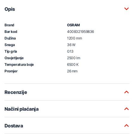
Opis
Brand
OSRAM
Bar kod
4008321959836
Dužina
1200 mm
Snaga
36 W
Tip grla
G13
Osvjetljenje
2500 lm
Temperatura boje
6500 K
Promjer
26 mm
Recenzije
Načini plaćanja
Dostava