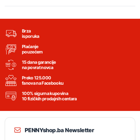
Brza
isporuka
Plaćanje
pouzećem
15 dana garancije
na povrat novca
Preko 125.000
fanova na Facebooku
100% sigurna kupovina
10 fizičkih prodajnih centara
PENNYshop.ba Newsletter